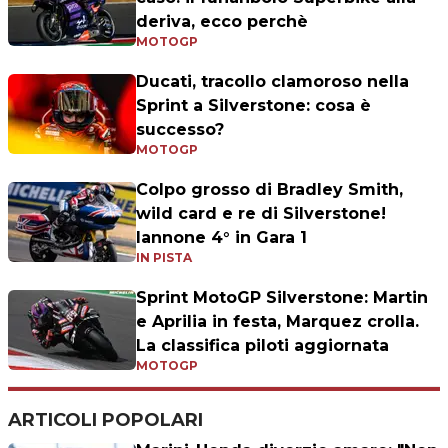
deriva, ecco perchè
MOTOGP
Ducati, tracollo clamoroso nella
Sprint a Silverstone: cosa è
successo?
MOTOGP
Colpo grosso di Bradley Smith,
wild card e re di Silverstone!
Iannone 4° in Gara 1
IN PISTA
Sprint MotoGP Silverstone: Martin
e Aprilia in festa, Marquez crolla.
La classifica piloti aggiornata
MOTOGP
ARTICOLI POPOLARI