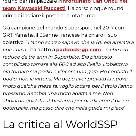
round per rimpiazzare
l'infortunato Can Oncu nel
team Kawasaki Puccetti
. Ha corso cinque round
prima di lasciare il posto al pilota turco.
Già campione del mondo Supersport nel 2017 con
GRT Yamaha, il 35enne francese ha chiaro il suo
obiettivo: "
L'anno scorso sapevo che la R6 era arrivata a
fine corsa
- ha detto a
paddock-gp.com
-
e che ero
reduce da tre anni in Superbike. Era piuttosto
complicato tornare alla 600 ad alto livello. L'obiettivo
era tornare sul podio e vincere una gara. Ho centrato il
podio, non la vittoria. Ma dopo aver provato la nuova
moto qualche mese fa, voglio lottare per il titolo l'anno
prossimo. Sembra una moto adatta a me. Non
abbiamo guidato abbastanza per giudicarne il pieno
potenziale, ma posso dire che nella guida mi piace
".
La critica al WorldSSP