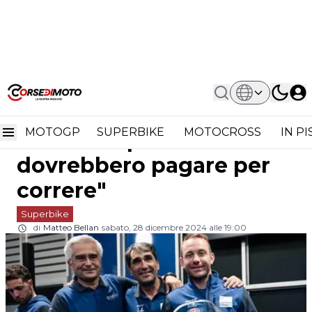
Home
Superbike
Supersport, Lucas Mahias: "I Piloti
Supersport, Lucas
Non Dovrebbero Pagare Per
Correre"
MOTOGP
SUPERBIKE
MOTOCROSS
IN P
Mahias: "I piloti non
dovrebbero pagare per
correre"
Superbike
di
Matteo Bellan
sabato, 28 dicembre 2024 alle 19:00