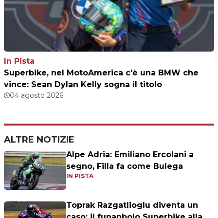
In Pista
Superbike, nel MotoAmerica c'è una BMW che
vince: Sean Dylan Kelly sogna il titolo
04 agosto 2026
ALTRE NOTIZIE
Alpe Adria: Emiliano Ercolani a
segno, Filla fa come Bulega
IN PISTA
Toprak Razgatlioglu diventa un
caso: il funanbolo Superbike alla