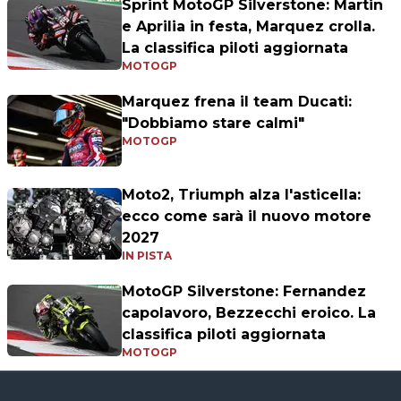
Sprint MotoGP Silverstone: Martin
e Aprilia in festa, Marquez crolla.
La classifica piloti aggiornata
MOTOGP
Marquez frena il team Ducati:
"Dobbiamo stare calmi"
MOTOGP
Moto2, Triumph alza l'asticella:
ecco come sarà il nuovo motore
2027
IN PISTA
MotoGP Silverstone: Fernandez
capolavoro, Bezzecchi eroico. La
classifica piloti aggiornata
MOTOGP