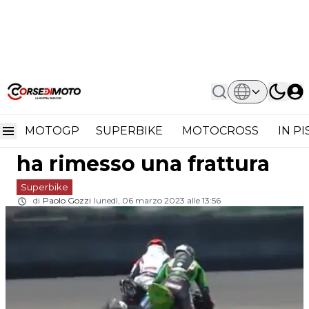
Home
Superbike
Superbike, Ma Che Modo Di Correre
Superbike, Ma che modo
È? Loris Baz Ci Ha Rimesso Una
Frattura
MOTOGP
SUPERBIKE
MOTOCROSS
IN P
di correre è? Loris Baz ci
ha rimesso una frattura
Superbike
di
Paolo Gozzi
lunedì, 06 marzo 2023 alle 13:56