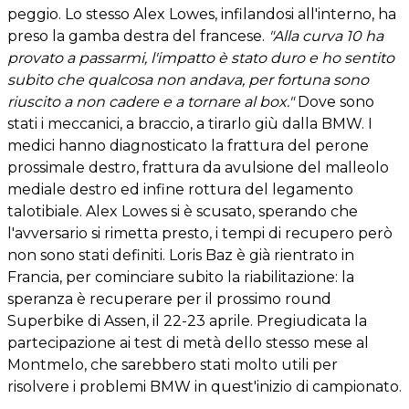
peggio. Lo stesso Alex Lowes, infilandosi all'interno, ha
preso la gamba destra del francese.
"Alla curva 10 ha
provato a passarmi, l'impatto è stato duro e ho sentito
subito che qualcosa non andava, per fortuna sono
riuscito a non cadere e a tornare al box."
Dove sono
stati i meccanici, a braccio, a tirarlo giù dalla BMW. I
medici hanno diagnosticato la frattura del perone
prossimale destro, frattura da avulsione del malleolo
mediale destro ed infine rottura del legamento
talotibiale. Alex Lowes si è scusato, sperando che
l'avversario si rimetta presto, i tempi di recupero però
non sono stati definiti. Loris Baz è già rientrato in
Francia, per cominciare subito la riabilitazione: la
speranza è recuperare per il prossimo round
Superbike di Assen, il 22-23 aprile. Pregiudicata la
partecipazione ai test di metà dello stesso mese al
Montmelo, che sarebbero stati molto utili per
risolvere i problemi BMW in quest'inizio di campionato.