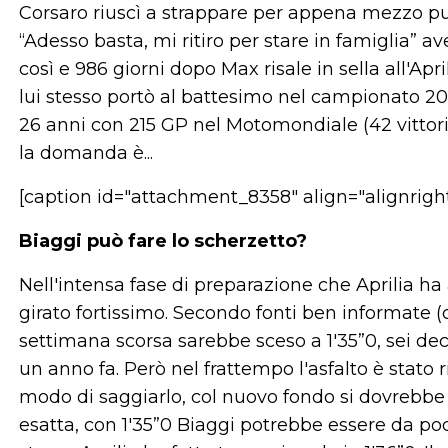
Corsaro riuscì a strappare per appena mezzo pu
“Adesso basta, mi ritiro per stare in famiglia
così e 986 giorni dopo Max risale in sella all'Apr
lui stesso portò al battesimo nel campionato 200
26 anni con 215 GP nel Motomondiale (42 vittorie
la domanda è...
[caption id="attachment_8358" align="alignrigh
Biaggi può fare lo scherzetto?
Nell'intensa fase di preparazione che Aprilia ha
girato fortissimo. Secondo fonti ben informate (ci
settimana scorsa sarebbe sceso a 1'35”0, sei deci
un anno fa. Però nel frattempo l'asfalto è stato 
modo di saggiarlo, col nuovo fondo si dovrebbe
esatta, con 1'35”0 Biaggi potrebbe essere da po