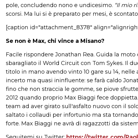
pole, concludendo nono e undicesimo.
“Il mio r
scorsi. Ma lui si è preparato per mesi, è scontat
[caption id="attachment_8378" align="alignrigh
Se non è Max, chi vince a Misano?
Facile rispondere Jonathan Rea. Guida la moto 
sbaragliato il World Circuit con Tom Sykes. Il due
titolo in mano avendo vinto 10 gare su 14, nelle 
incerto ma quasi ininfluente: se farà caldo Jona
fino che non straccia le gomme, se piove sfrutter
2012 quando proprio Max Biaggi fece doppietta. L
team ad aver girato sull'asfalto nuovo con il so
saltato i collaudi per infortunio ma sta tornan
forte. Max Biaggi ne avrà di ragazzotti da sistema
Seguitemi su Twitter:
https://twitter.com/Pao