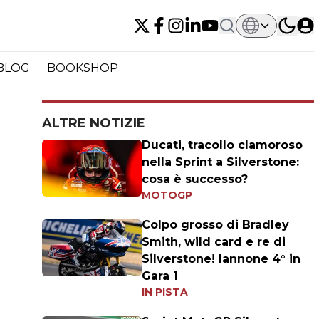
BLOG
BOOKSHOP
ALTRE NOTIZIE
Ducati, tracollo clamoroso
nella Sprint a Silverstone:
cosa è successo?
MOTOGP
Colpo grosso di Bradley
Smith, wild card e re di
Silverstone! Iannone 4° in
Gara 1
IN PISTA