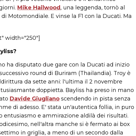
giorni.
Mike Hailwood
, una leggenda, tornò al
 di Motomondiale. E vinse la F1 con la Ducati. Ma
t" width="250"]
yliss?
ano ha disputato due gare con la Ducati ad inizio
l successivo round di Buriram (Thailandia). Troy è
dirittura da sette anni: l'ultima il 2 novembre
ntusiasmante doppietta. Bayliss ha preso in mano
nato
Davide Giugliano
scendendo in pista senza
e di adesso. E' stata un'autentica follia, in puro
o entusiasmo e ammirazione aldilà dei risultati.
odicesimo, nell'altra manche si è fermato ai box
ettimo in griglia, a meno di un secondo dalla