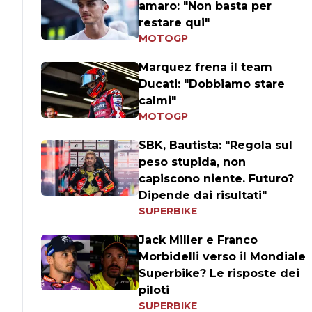
amaro: "Non basta per
restare qui"
MOTOGP
Marquez frena il team
Ducati: "Dobbiamo stare
calmi"
MOTOGP
SBK, Bautista: "Regola sul
peso stupida, non
capiscono niente. Futuro?
Dipende dai risultati"
SUPERBIKE
Jack Miller e Franco
Morbidelli verso il Mondiale
Superbike? Le risposte dei
piloti
SUPERBIKE