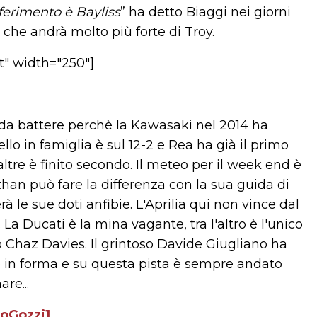
iferimento è Bayliss
” ha detto Biaggi nei giorni
o che andrà molto più forte di Troy.
t" width="250"]
da battere perchè la Kawasaki nel 2014 ha
llo in famiglia è sul 12-2 e Rea ha già il primo
altre è finito secondo. Il meteo per il week end è
than può fare la differenza con la sua guida di
à le sue doti anfibie. L'Aprilia qui non vince dal
a Ducati è la mina vagante, tra l'altro è l'unico
lo Chaz Davies. Il grintoso Davide Giugliano ha
do in forma e su questa pista è sempre andato
re...
loGozzi1