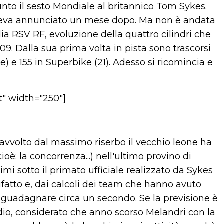
nto il sesto Mondiale al britannico Tom Sykes.
” aveva annunciato un mese dopo. Ma non è andata
ilia RSV RF, evoluzione della quattro cilindri che
9. Dalla sua prima volta in pista sono trascorsi
) e 155 in Superbike (21). Adesso si ricomincia e
t" width="250"]
 avvolto dal massimo riserbo il vecchio leone ha
oè: la concorrenza...) nell'ultimo provino di
mi sotto il primato ufficiale realizzato da Sykes
rifatto e, dai calcoli dei team che hanno avuto
 guadagnare circa un secondo. Se la previsione è
dio, considerato che anno scorso Melandri con la