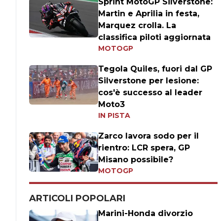
Sprint MotoGP Silverstone:
Martin e Aprilia in festa,
Marquez crolla. La
classifica piloti aggiornata
MOTOGP
Tegola Quiles, fuori dal GP
Silverstone per lesione:
cos'è successo al leader
Moto3
IN PISTA
Zarco lavora sodo per il
rientro: LCR spera, GP
Misano possibile?
MOTOGP
ARTICOLI POPOLARI
Marini-Honda divorzio