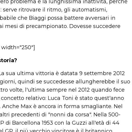
l vero problema è la lunghissima inattività, perchè
i: serve ritrovare il ritmo, gli automatismi,
obabile che Biaggi possa battere avversari in
e ai mesi di precampionato. Dovesse succedere
" width="250"]
storia?
 La sua ultima vittoria è datata 9 settembre 2012
giorni, quindi se succedesse allungherebbe il suo
ttro volte, l'ultima sempre nel 2012 quando fece
 concetto relativo: Luca Toni è stato quest'anno
i. Anche Max è ancora in forma smagliante. Nel
ltri precedenti di "nonni da corsa". Nella 500-
 di Barcellona 1953 con la Guzzi all'età di 44
l GP, il più vecchio vincitore è il britannico