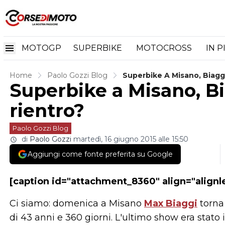
MOTOGP
SUPERBIKE
MOTOCROSS
IN P
Home
Paolo Gozzi Blog
Superbike A Misano, Biagg
Superbike a Misano, Bi
rientro?
Paolo Gozzi Blog
di
Paolo Gozzi
martedì, 16 giugno 2015 alle 15:50
Aggiungi come fonte preferita su Google
[caption id="attachment_8360" align="alignl
Ci siamo: domenica a Misano
Max Biaggi
torna 
di 43 anni e 360 giorni. L'ultimo show era stato