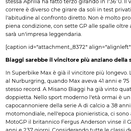
stessa Aprilia ha fatto terzo girando in 1'36”0. I
correre è diverso che girare da soli in test privat
l'abitudine al confronto diretto. Non è molto pr
piena condizione, con sette GP alle spalle oltr
sarà un'impresa leggendaria.
[caption id="attachment_8372" align="alignleft
Biaggi sarebbe il vincitore più anziano della 
In Superbike Max è già il vincitore più longevo.
al Nurburgring, quando Max aveva 41 anni e 75 
stesso record. A Misano Biaggi ha già vinto qua
doppietta. Nello sport moderno l'età ormai è un
capocannoniere della serie A di calcio a 38 ann
motomondiale, nell'epoca pionieristica, ci sono a
MotoGP il britannico Fergus Anderson vinse il GP
anni e 237 giorni. Considerando tutte le classi de