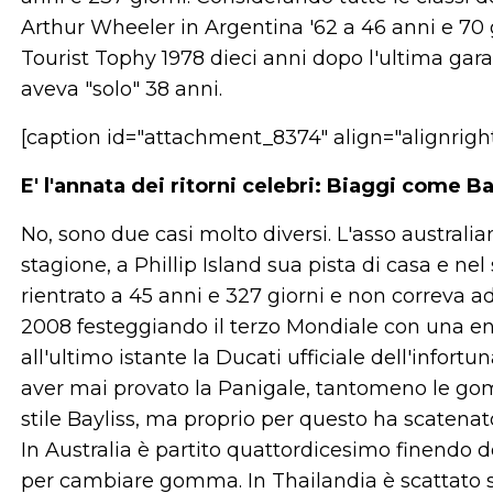
Arthur Wheeler in Argentina '62 a 46 anni e 70 
Tourist Tophy 1978 dieci anni dopo l'ultima gara
aveva "solo" 38 anni.
[caption id="attachment_8374" align="alignrigh
E' l'annata dei ritorni celebri: Biaggi come Ba
No, sono due casi molto diversi. L'asso australi
stagione, a Phillip Island sua pista di casa e ne
rientrato a 45 anni e 327 giorni e non correva ad
2008 festeggiando il terzo Mondiale con una e
all'ultimo istante la Ducati ufficiale dell'infortu
aver mai provato la Panigale, tantomeno le gomm
stile Bayliss, ma proprio per questo ha scatenat
In Australia è partito quattordicesimo finendo d
per cambiare gomma. In Thailandia è scattato s