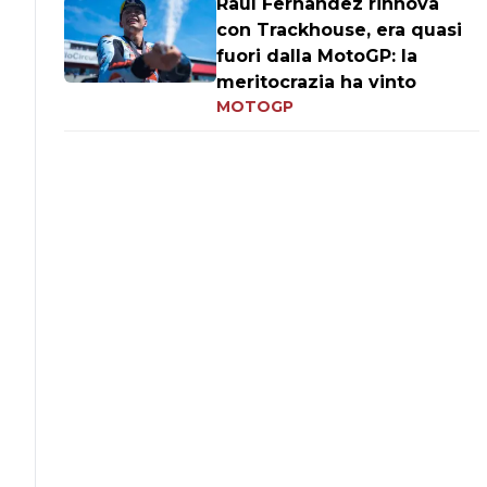
Raul Fernandez rinnova
con Trackhouse, era quasi
fuori dalla MotoGP: la
meritocrazia ha vinto
MOTOGP