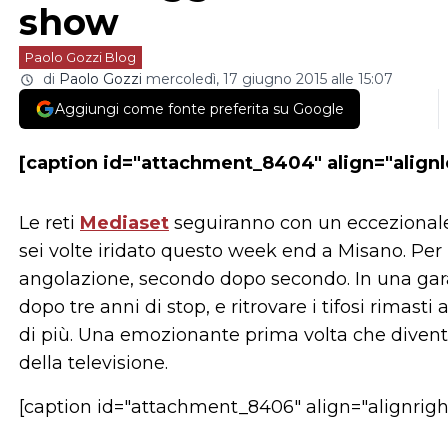
show
Paolo Gozzi Blog
di
Paolo Gozzi
mercoledì, 17 giugno 2015 alle 15:07
Aggiungi come fonte preferita su Google
[caption id="attachment_8404" align="alignl
Le reti
Mediaset
seguiranno con un eccezionale 
sei volte iridato questo week end a Misano. Per 
angolazione, secondo dopo secondo. In una gara 
dopo tre anni di stop, e ritrovare i tifosi rimas
di più. Una emozionante prima volta che diventer
della televisione.
[caption id="attachment_8406" align="alignrigh