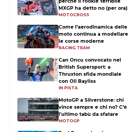
perché il rookie terribile
MXGP ha detto no (per ora)
MOTOCROSS
Come l'aerodinamica delle
moto continua a modellare
le corse moderne
RACING TEAM
Can Oncu convocato nel
British Supersport: a
Thruxton sfida mondiale
con Oli Bayliss
IN PISTA
MotoGP a Silverstone: chi
vince sempre e chi no? C'è
l’ultimo tabù da sfatare
MOTOGP