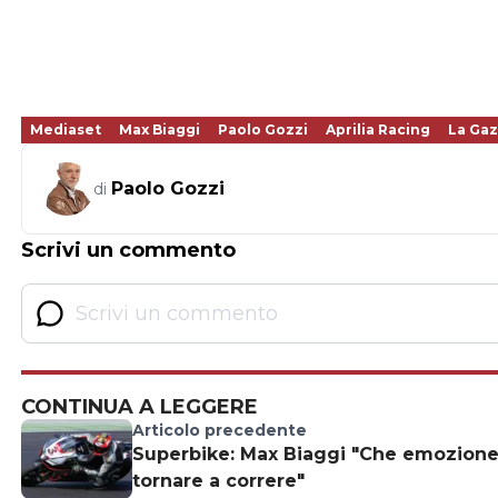
Mediaset
Max Biaggi
Paolo Gozzi
Aprilia Racing
La Gaz
Paolo Gozzi
di
Scrivi un commento
CONTINUA A LEGGERE
Articolo precedente
Superbike: Max Biaggi "Che emozion
tornare a correre"