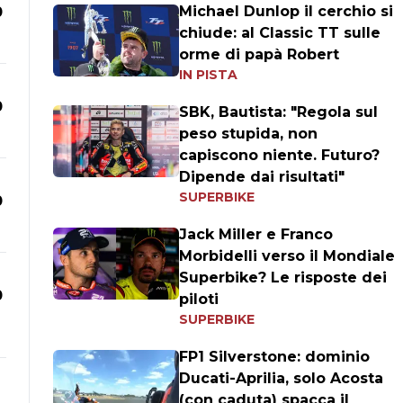
Michael Dunlop il cerchio si
0
chiude: al Classic TT sulle
orme di papà Robert
IN PISTA
0
SBK, Bautista: "Regola sul
peso stupida, non
capiscono niente. Futuro?
Dipende dai risultati"
SUPERBIKE
0
Jack Miller e Franco
Morbidelli verso il Mondiale
Superbike? Le risposte dei
0
piloti
SUPERBIKE
FP1 Silverstone: dominio
Ducati-Aprilia, solo Acosta
(con caduta) spacca il