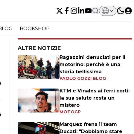
BLOG
BOOKSHOP
ALTRE NOTIZIE
Ragazzini denuciati per il
motorino: perchè è una
storia bellissima
PAOLO GOZZI BLOG
0
KTM e Vinales ai ferri corti:
la sua salute resta un
mistero
MOTOGP
0
Marquez frena il team
Ducati: "Dobbiamo stare