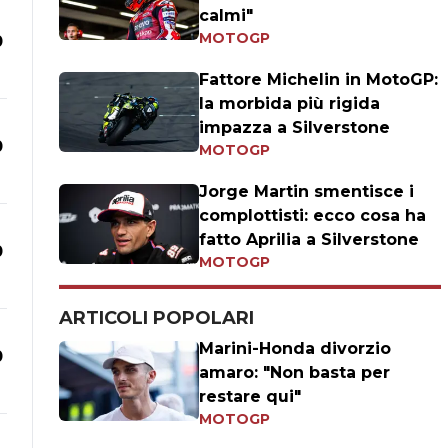
calmi"
MOTOGP
0
Fattore Michelin in MotoGP:
la morbida più rigida
impazza a Silverstone
0
MOTOGP
Jorge Martin smentisce i
complottisti: ecco cosa ha
fatto Aprilia a Silverstone
0
MOTOGP
ARTICOLI POPOLARI
Marini-Honda divorzio
0
amaro: "Non basta per
restare qui"
MOTOGP