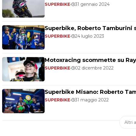
SUPERBIKE
•
31 gennaio 2024
Superbike, Roberto Tamburini s
SUPERBIKE
•
24 luglio 2023
Motoxracing scommette su Ray s
SUPERBIKE
•
02 dicembre 2022
Superbike Misano: Roberto Tamb
SUPERBIKE
•
31 maggio 2022
Altri a