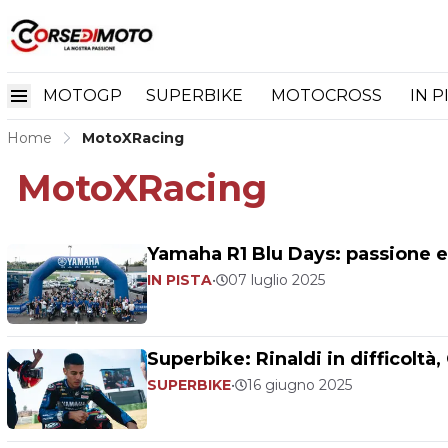
MOTOGP
SUPERBIKE
MOTOCROSS
IN P
Home
MotoXRacing
MotoXRacing
Yamaha R1 Blu Days: passione e 
IN PISTA
•
07 luglio 2025
Superbike: Rinaldi in difficoltà,
SUPERBIKE
•
16 giugno 2025