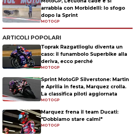
MotoGP, Lecuona cade e si
arrabbia con Morbidelli: lo sfogo
dopo la Sprint
MOTOGP
ARTICOLI POPOLARI
Toprak Razgatlioglu diventa un
caso: il funambolo Superbike alla
deriva, ecco perché
MOTOGP
Sprint MotoGP Silverstone: Martin
e Aprilia in festa, Marquez crolla.
La classifica piloti aggiornata
MOTOGP
Marquez frena il team Ducati:
"Dobbiamo stare calmi"
MOTOGP