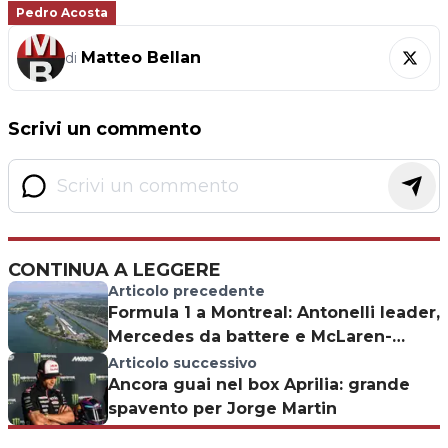
Pedro Acosta
Matteo Bellan
di
Scrivi un commento
CONTINUA A LEGGERE
Articolo precedente
Formula 1 a Montreal: Antonelli leader,
Mercedes da battere e McLaren-
Ferrari pronte all’assalto nel GP del
Articolo successivo
Canada
Ancora guai nel box Aprilia: grande
spavento per Jorge Martin