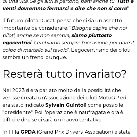
di una vita. Se gli altri si partono, parti anche tu.
Tutti e
venti dovremmo fermarci e dire che non si corre
".
Il futuro pilota Ducati pensa che ci sia un aspetto
importante da considerare: "
Bisogna capire che noi
piloti, anche se non sembra,
siamo piuttosto
egocentrici
. Cerchiamo sempre l’occasione per dare il
colpo di martello sul tavolo
". L'egocentrismo dei piloti
sembra un freno, dunque.
Resterà tutto invariato?
Nel 2023 si era parlato molto della possibilità che
venisse creata un'associazione dei piloti MotoGP ed
era stato indicato
Sylvain Guintoli
come possibile
"presidente". Poi l'operazione è naufragata e ora è
difficile dire se ci sarà un nuovo tentativo.
In F1 la
GPDA
(Grand Prix Drivers' Association) è stata