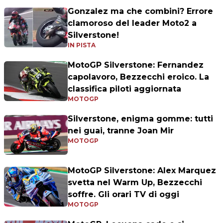
Gonzalez ma che combini? Errore
clamoroso del leader Moto2 a
Silverstone!
IN PISTA
MotoGP Silverstone: Fernandez
capolavoro, Bezzecchi eroico. La
classifica piloti aggiornata
MOTOGP
Silverstone, enigma gomme: tutti
nei guai, tranne Joan Mir
MOTOGP
MotoGP Silverstone: Alex Marquez
svetta nel Warm Up, Bezzecchi
soffre. Gli orari TV di oggi
MOTOGP