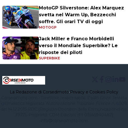
MotoGP Silverstone: Alex Marquez
svetta nel Warm Up, Bezzecchi
soffre. Gli orari TV di oggi
MOTOGP
Jack Miller e Franco Morbidelli
verso il Mondiale Superbike? Le
risposte dei piloti
SUPERBIKE
La Redazione di Corsedimoto
•
Privacy e Cookies Policy
Corsedimoto.com - Direttore responsabile: Paolo Gozzi Testata
giornalistica registrata Autorizzazione Tribunale Firenze n. 6009
del 14.12.2015 ROC (Registro Operatori della Comunicazione) no.
39721. Proprietà: CDM Edizioni (PI 03545940482)
info@corsedimoto.com