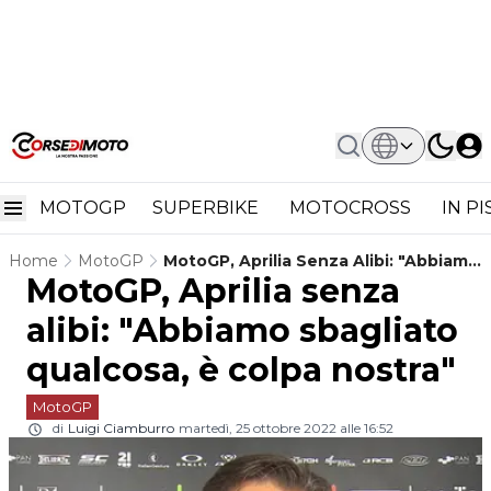
MOTOGP
SUPERBIKE
MOTOCROSS
IN P
Home
MotoGP
MotoGP, Aprilia Senza Alibi: "Abbiamo
MotoGP, Aprilia senza
Sbagliato Qualcosa, È Colpa Nostra"
alibi: "Abbiamo sbagliato
qualcosa, è colpa nostra"
MotoGP
di
Luigi Ciamburro
martedì, 25 ottobre 2022 alle 16:52