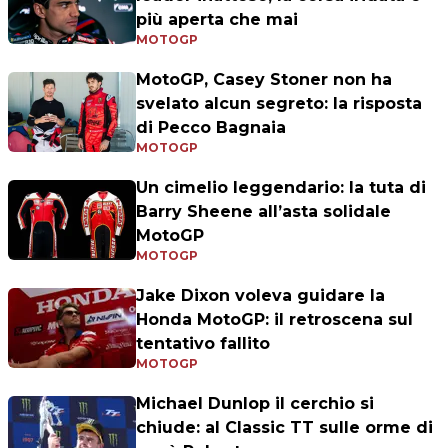
più aperta che mai
MOTOGP
MotoGP, Casey Stoner non ha
svelato alcun segreto: la risposta
di Pecco Bagnaia
MOTOGP
Un cimelio leggendario: la tuta di
Barry Sheene all’asta solidale
MotoGP
MOTOGP
Jake Dixon voleva guidare la
Honda MotoGP: il retroscena sul
tentativo fallito
MOTOGP
Michael Dunlop il cerchio si
chiude: al Classic TT sulle orme di