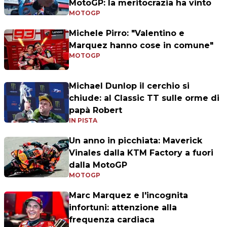
MotoGP: la meritocrazia ha vinto
MOTOGP
Michele Pirro: "Valentino e
Marquez hanno cose in comune"
MOTOGP
Michael Dunlop il cerchio si
chiude: al Classic TT sulle orme di
papà Robert
IN PISTA
Un anno in picchiata: Maverick
Vinales dalla KTM Factory a fuori
dalla MotoGP
MOTOGP
Marc Marquez e l'incognita
infortuni: attenzione alla
frequenza cardiaca