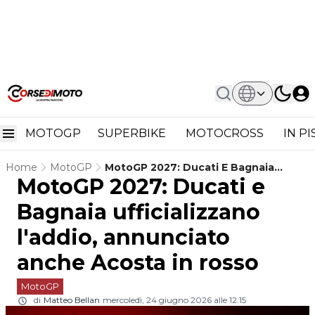
MOTOGP
SUPERBIKE
MOTOCROSS
IN P
Home
MotoGP
MotoGP 2027: Ducati E Bagnaia
MotoGP 2027: Ducati e
Ufficializzano L'addio, Annunciato
Anche Acosta In Rosso
Bagnaia ufficializzano
l'addio, annunciato
anche Acosta in rosso
MotoGP
di
Matteo Bellan
mercoledì, 24 giugno 2026 alle 12:15