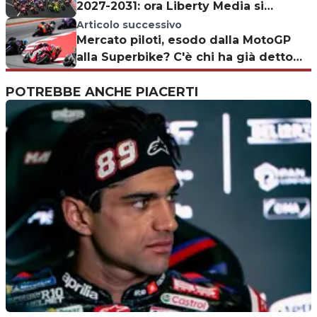
2027-2031: ora Liberty Media si
occupa della Superbike?
Articolo successivo
Mercato piloti, esodo dalla MotoGP
alla Superbike? C'è chi ha già detto
"no"
POTREBBE ANCHE PIACERTI