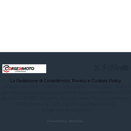
La Redazione di Corsedimoto
•
Privacy e Cookies Policy
Corsedimoto.com - Direttore responsabile: Paolo Gozzi Testata
giornalistica registrata Autorizzazione Tribunale Firenze n. 6009
del 14.12.2015 ROC (Registro Operatori della Comunicazione) no.
39721. Proprietà: CDM Edizioni (PI 03545940482)
info@corsedimoto.com
Powered by Newsifier