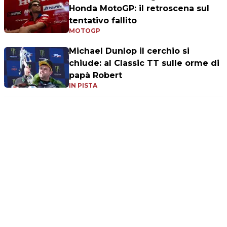
Honda MotoGP: il retroscena sul
tentativo fallito
MOTOGP
Michael Dunlop il cerchio si
chiude: al Classic TT sulle orme di
papà Robert
IN PISTA