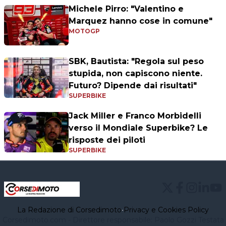
Michele Pirro: "Valentino e
Marquez hanno cose in comune"
MOTOGP
SBK, Bautista: "Regola sul peso
stupida, non capiscono niente.
Futuro? Dipende dai risultati"
SUPERBIKE
Jack Miller e Franco Morbidelli
verso il Mondiale Superbike? Le
risposte dei piloti
SUPERBIKE
La Redazione di Corsedimoto
•
Privacy e Cookies Policy
Corsedimoto.com - Direttore responsabile: Paolo Gozzi Testata