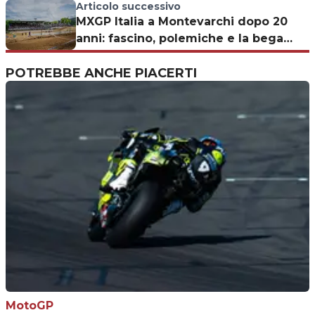
Articolo successivo
MXGP Italia a Montevarchi dopo 20
anni: fascino, polemiche e la bega
MotoGP
POTREBBE ANCHE PIACERTI
MotoGP