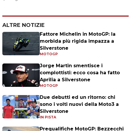
ALTRE NOTIZIE
Fattore Michelin in MotoGP: la
morbida più rigida impazza a
Silverstone
MOTOGP
Jorge Martin smentisce i
complottisti: ecco cosa ha fatto
Aprilia a Silverstone
MOTOGP
Due debutti ed un ritorno: chi
sono i volti nuovi della Moto3 a
Silverstone
IN PISTA
Prequalifiche MotoGP: Bezzecchi