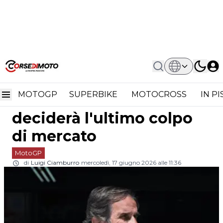
Home
MotoGP
Ballottaggio Marini-Fernandez: Brivio
Ballottaggio Marini-
Deciderà L'ultimo Colpo Di Mercato
MOTOGP
SUPERBIKE
MOTOCROSS
IN P
Fernandez: Brivio
deciderà l'ultimo colpo
di mercato
MotoGP
di
Luigi Ciamburro
mercoledì, 17 giugno 2026 alle 11:36