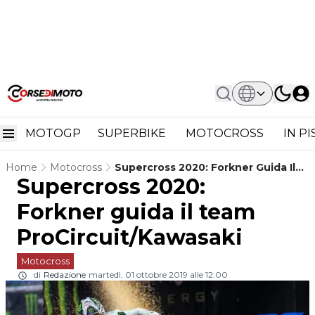
MOTOGP
SUPERBIKE
MOTOCROSS
IN P
Home
Motocross
Supercross 2020: Forkner Guida Il
Supercross 2020:
Team ProCircuit/Kawasaki
Forkner guida il team
ProCircuit/Kawasaki
Motocross
di
Redazione
martedì, 01 ottobre 2019 alle 12:00