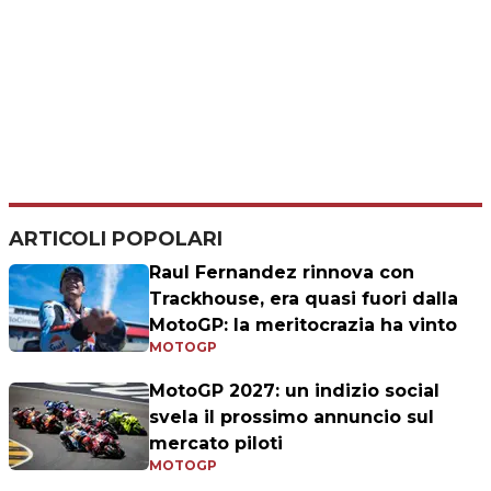
ARTICOLI POPOLARI
Raul Fernandez rinnova con
Trackhouse, era quasi fuori dalla
MotoGP: la meritocrazia ha vinto
MOTOGP
MotoGP 2027: un indizio social
svela il prossimo annuncio sul
mercato piloti
MOTOGP