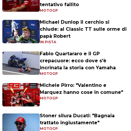
tentativo fallito
MOTOGP
Michael Dunlop il cerchio si
chiude: al Classic TT sulle orme di
papà Robert
IN PISTA
Fabio Quartararo e il GP
crepacuore: ecco dove s'è
incrinata la storia con Yamaha
MOTOGP
Michele Pirro: "Valentino e
Marquez hanno cose in comune"
MOTOGP
Stoner silura Ducati: "Bagnaia
trattato ingiustamente"
MOTOGP