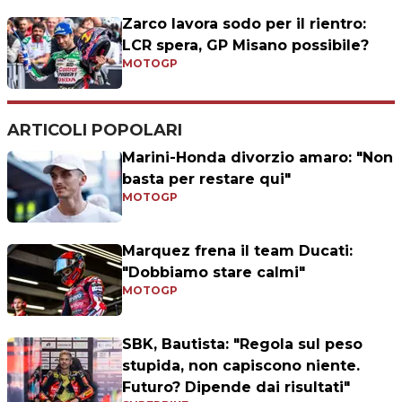
Zarco lavora sodo per il rientro:
LCR spera, GP Misano possibile?
MOTOGP
ARTICOLI POPOLARI
Marini-Honda divorzio amaro: "Non
basta per restare qui"
MOTOGP
Marquez frena il team Ducati:
"Dobbiamo stare calmi"
MOTOGP
SBK, Bautista: "Regola sul peso
stupida, non capiscono niente.
Futuro? Dipende dai risultati"