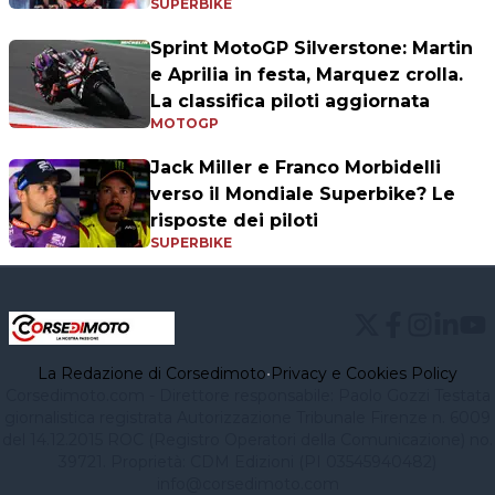
SUPERBIKE
Sprint MotoGP Silverstone: Martin
e Aprilia in festa, Marquez crolla.
La classifica piloti aggiornata
MOTOGP
Jack Miller e Franco Morbidelli
verso il Mondiale Superbike? Le
risposte dei piloti
SUPERBIKE
La Redazione di Corsedimoto
•
Privacy e Cookies Policy
Corsedimoto.com - Direttore responsabile: Paolo Gozzi Testata
giornalistica registrata Autorizzazione Tribunale Firenze n. 6009
del 14.12.2015 ROC (Registro Operatori della Comunicazione) no.
39721. Proprietà: CDM Edizioni (PI 03545940482)
info@corsedimoto.com