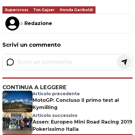
Supercross
Tim Gajser
Honda Gariboldi
Redazione
di
Scrivi un commento
CONTINUA A LEGGERE
Articolo precedente
MotoGP: Concluso il primo test al
KymiRing
Articolo successivo
Assen: Europeo Mini Road Racing 2019
Pokerissimo Italia