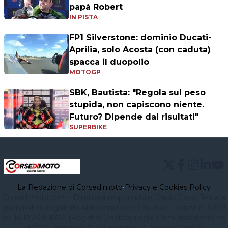
papà Robert
IN PISTA
FP1 Silverstone: dominio Ducati-
Aprilia, solo Acosta (con caduta)
spacca il duopolio
MOTOGP
SBK, Bautista: "Regola sul peso
stupida, non capiscono niente.
Futuro? Dipende dai risultati"
SUPERBIKE
La Redazione di Corsedimoto
•
Privacy e Cookies Policy
Corsedimoto.com - Direttore responsabile: Paolo Gozzi Testata
giornalistica registrata Autorizzazione Tribunale Firenze n. 6009
del 14.12.2015 ROC (Registro Operatori della Comunicazione) no.
39721. Proprietà: CDM Edizioni (PI 03545940482)