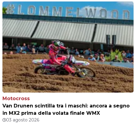
Motocross
Van Drunen scintilla tra i maschi: ancora a segno
in MX2 prima della volata finale WMX
03 agosto 2026