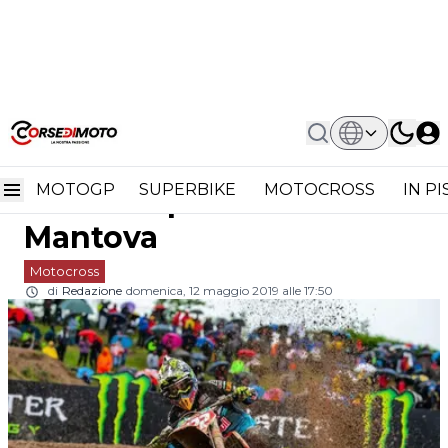
Home
Motocross
MXGP Lombardia: Tony Cairoli Si
MXGP Lombardia: Tony
Prende Anche Mantova
MOTOGP
SUPERBIKE
MOTOCROSS
IN P
Cairoli si prende anche
Mantova
Motocross
di
Redazione
domenica, 12 maggio 2019 alle 17:50