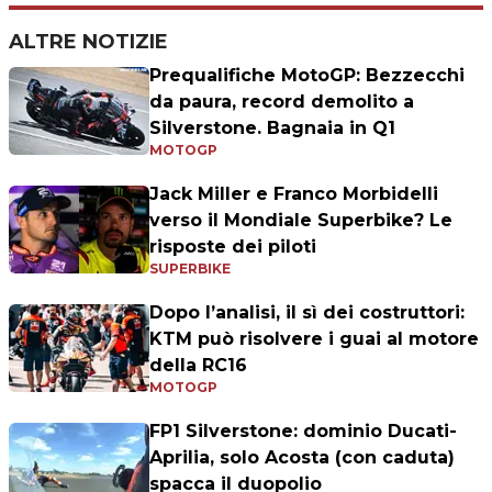
ALTRE NOTIZIE
Prequalifiche MotoGP: Bezzecchi
da paura, record demolito a
Silverstone. Bagnaia in Q1
MOTOGP
Jack Miller e Franco Morbidelli
verso il Mondiale Superbike? Le
risposte dei piloti
SUPERBIKE
Dopo l’analisi, il sì dei costruttori:
KTM può risolvere i guai al motore
della RC16
MOTOGP
FP1 Silverstone: dominio Ducati-
Aprilia, solo Acosta (con caduta)
spacca il duopolio