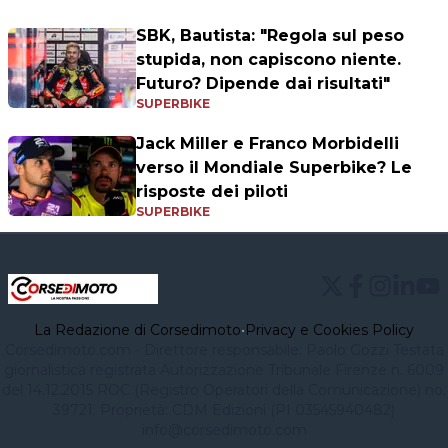
SBK, Bautista: "Regola sul peso
stupida, non capiscono niente.
Futuro? Dipende dai risultati"
SUPERBIKE
Jack Miller e Franco Morbidelli
verso il Mondiale Superbike? Le
risposte dei piloti
SUPERBIKE
La Redazione di Corsedimoto
•
Privacy e Cookies Policy
Corsedimoto.com - Direttore responsabile: Paolo Gozzi Testata
giornalistica registrata Autorizzazione Tribunale Firenze n. 6009
del 14.12.2015 ROC (Registro Operatori della Comunicazione) no.
39721. Proprietà: CDM Edizioni (PI 03545940482)
info@corsedimoto.com