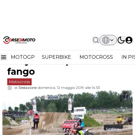
Home
Motocross
MXGP Lombardia, Gara 1: Tony
MXGP Lombardia, Gara 1:
Cairoli Più Forte Del Fango
MOTOGP
SUPERBIKE
MOTOCROSS
IN P
Tony Cairoli più forte del
fango
Motocross
di
Redazione
domenica, 12 maggio 2019 alle 14:53