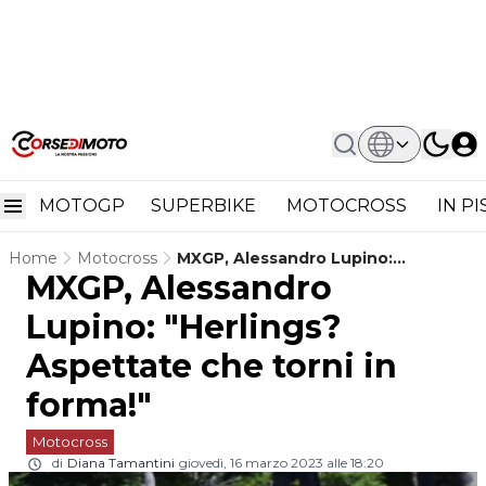
MOTOGP
SUPERBIKE
MOTOCROSS
IN P
Home
Motocross
MXGP, Alessandro Lupino:
MXGP, Alessandro
"Herlings? Aspettate Che Torni In
Forma!"
Lupino: "Herlings?
Aspettate che torni in
forma!"
Motocross
di
Diana Tamantini
giovedì, 16 marzo 2023 alle 18:20