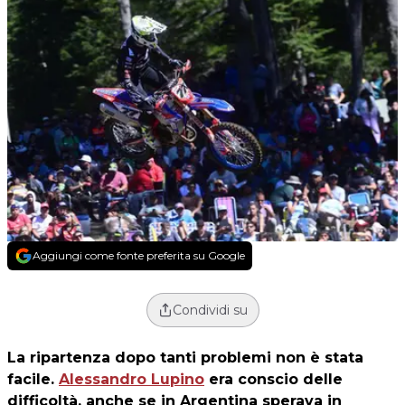
Aggiungi come fonte preferita su Google
Condividi su
La ripartenza dopo tanti problemi non è stata
facile.
Alessandro Lupino
era conscio delle
difficoltà, anche se in Argentina sperava in