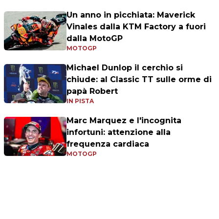
Un anno in picchiata: Maverick
Vinales dalla KTM Factory a fuori
dalla MotoGP
MOTOGP
Michael Dunlop il cerchio si
chiude: al Classic TT sulle orme di
papà Robert
IN PISTA
Marc Marquez e l'incognita
infortuni: attenzione alla
frequenza cardiaca
MOTOGP