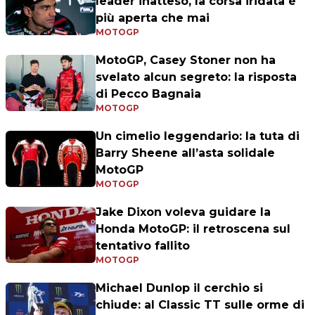
leader inatteso, la corsa iridata è
più aperta che mai
MOTOGP
MotoGP, Casey Stoner non ha
svelato alcun segreto: la risposta
di Pecco Bagnaia
MOTOGP
Un cimelio leggendario: la tuta di
Barry Sheene all’asta solidale
MotoGP
MOTOGP
Jake Dixon voleva guidare la
Honda MotoGP: il retroscena sul
tentativo fallito
MOTOGP
Michael Dunlop il cerchio si
chiude: al Classic TT sulle orme di