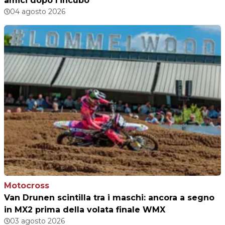
amici dopo l’incubo
04 agosto 2026
Motocross
Van Drunen scintilla tra i maschi: ancora a segno
in MX2 prima della volata finale WMX
03 agosto 2026