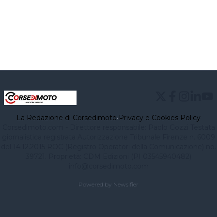
La Redazione di Corsedimoto
•
Privacy e Cookies Policy
Corsedimoto.com - Direttore responsabile: Paolo Gozzi Testata
giornalistica registrata Autorizzazione Tribunale Firenze n. 6009
del 14.12.2015 ROC (Registro Operatori della Comunicazione) no.
39721. Proprietà: CDM Edizioni (PI 03545940482)
info@corsedimoto.com
Powered by Newsifier