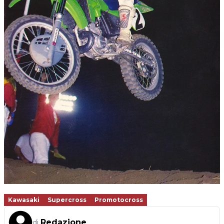
Kawasaki
Supercross
Promotocross
Redazione
di