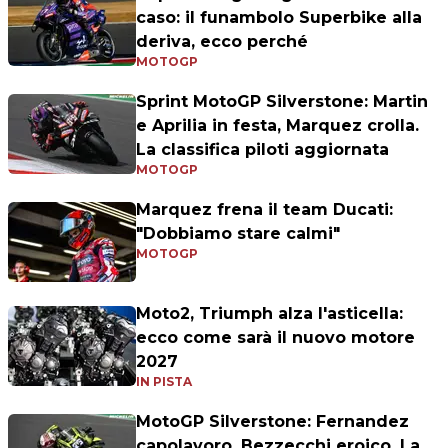
caso: il funambolo Superbike alla
deriva, ecco perché
MOTOGP
Sprint MotoGP Silverstone: Martin
e Aprilia in festa, Marquez crolla.
La classifica piloti aggiornata
MOTOGP
Marquez frena il team Ducati:
"Dobbiamo stare calmi"
MOTOGP
Moto2, Triumph alza l'asticella:
ecco come sarà il nuovo motore
2027
IN PISTA
MotoGP Silverstone: Fernandez
capolavoro, Bezzecchi eroico. La