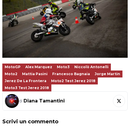
MotoGP
Alex Marquez
Moto3
Niccolò Antonelli
Moto2
Mattia Pasini
Francesco Bagnaia
Jorge Martin
Jerez De La Frontera
Moto2 Test Jerez 2018
Moto3 Test Jerez 2018
Diana Tamantini
di
Scrivi un commento