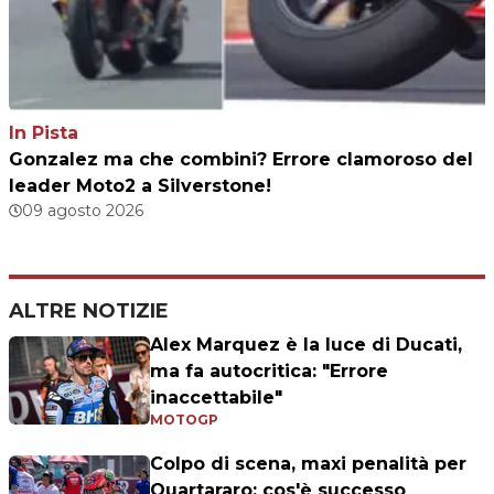
In Pista
Gonzalez ma che combini? Errore clamoroso del
leader Moto2 a Silverstone!
09 agosto 2026
ALTRE NOTIZIE
Alex Marquez è la luce di Ducati,
ma fa autocritica: "Errore
inaccettabile"
MOTOGP
Colpo di scena, maxi penalità per
Quartararo: cos'è successo