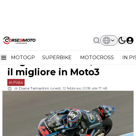
Home
In Pista
Test Jerez: Svetta Bagnaia In Moto2,
Test Jerez: svetta
Martin Il Migliore In Moto3
MOTOGP
SUPERBIKE
MOTOCROSS
IN P
Bagnaia in Moto2, Martin
il migliore in Moto3
In Pista
di
Diana Tamantini
lunedì, 12 febbraio 2018 alle 17:48