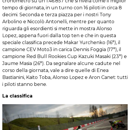
cronometro su un 1:46.857 che si rivela come il miglior
tempo di giornata, in un turno con 16 piloti in circa 8
decimi. Seconda e terza piazza per i nostri Tony
Arbolino e Niccolò Antonelli, mentre per quanto
riguarda gli esordienti si mette in mostra Alonso
Lopez, appena fuori dalla top ten e che in questa
speciale classifica precede Makar Yurchenko (16°), il
campione CEV Moto3 in carica Dennis Foggia (17°), il
campione Red Bull Rookies Cup Kazuki Masaki (23°) e
Jaume Masia (26°). Da segnalare alcune cadute nel
corso della giornata, vale a dire quelle di Enea
Bastianini, Kaito Toba, Alonso Lopez e Aron Canet: tutti
i piloti stanno bene.
La classifica