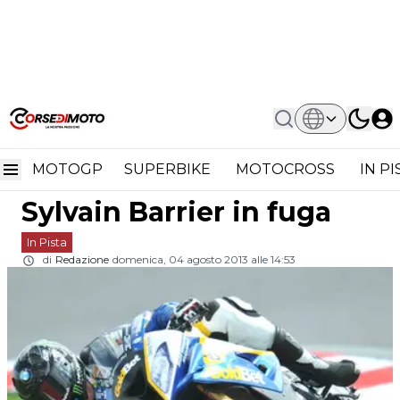
Home
In Pista
Superstock 1000 Silverstone Gara 2:
Superstock 1000
Sylvain Barrier In Fuga
MOTOGP
SUPERBIKE
MOTOCROSS
IN P
Silverstone Gara 2:
Sylvain Barrier in fuga
In Pista
di
Redazione
domenica, 04 agosto 2013 alle 14:53