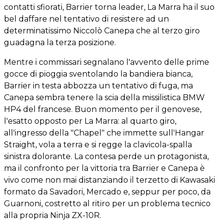
contatti sfiorati, Barrier torna leader, La Marra ha il suo
bel daffare nel tentativo di resistere ad un
determinatissimo Niccolò Canepa che al terzo giro
guadagna la terza posizione.
Mentre i commissari segnalano l'avvento delle prime
gocce di pioggia sventolando la bandiera bianca,
Barrier in testa abbozza un tentativo di fuga, ma
Canepa sembra tenere la scia della missilistica BMW
HP4 del francese. Buon momento per il genovese,
l'esatto opposto per La Marra: al quarto giro,
all'ingresso della "Chapel" che immette sull'Hangar
Straight, vola a terra e si regge la clavicola-spalla
sinistra dolorante. La contesa perde un protagonista,
ma il confronto per la vittoria tra Barrier e Canepa è
vivo come non mai distanziando il terzetto di Kawasaki
formato da Savadori, Mercado e, seppur per poco, da
Guarnoni, costretto al ritiro per un problema tecnico
alla propria Ninja ZX-10R.