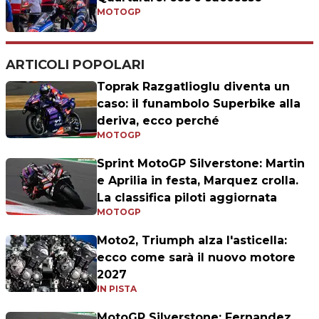
MOTOGP
ARTICOLI POPOLARI
Toprak Razgatlioglu diventa un
caso: il funambolo Superbike alla
deriva, ecco perché
MOTOGP
Sprint MotoGP Silverstone: Martin
e Aprilia in festa, Marquez crolla.
La classifica piloti aggiornata
MOTOGP
Moto2, Triumph alza l'asticella:
ecco come sarà il nuovo motore
2027
IN PISTA
MotoGP Silverstone: Fernandez