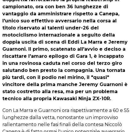
campionato, ora con ben 36 lunghezze di
vantaggio da amministrare rispetto a Canepa,
l'unico suo effettivo avversario nella corsa al
titolo riservato ai talenti under-26 del
motociclismo internazionale a seguito della
doppia uscita di scena di Eddi La Marra e Jeremy
Guarnoni. Il primo, scatenato all'avvio e deciso a
riscattare l'amaro epilogo di Gara 1, è incappato
in una rovinosa caduta nel corso del terzo giro
salutando ben presto la compagnia. Una tornata
più tardi, con il podio nel mirino, il "quasi"
vincitore della prima manche Jeremy Guarnoni è
stato costretto alla resa, ma per un problema
tecnico alla propria Kawasaki Ninja ZX-10R.
Con La Marra e Guarnoni ora rispettivamente a 60 e 55
lunghezze dalla vetta, nonostante un improvviso
rallentamento nelle fasi finali della contesa Niccolò
Canepa è di fatto ormai l'unico potenziale avversario