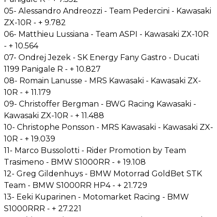
05- Alessandro Andreozzi - Team Pedercini - Kawasaki
ZX-10R - + 9.782
06- Matthieu Lussiana - Team ASPI - Kawasaki ZX-10R
- + 10.564
07- Ondrej Jezek - SK Energy Fany Gastro - Ducati
1199 Panigale R - + 10.827
08- Romain Lanusse - MRS Kawasaki - Kawasaki ZX-
10R - + 11.179
09- Christoffer Bergman - BWG Racing Kawasaki -
Kawasaki ZX-10R - + 11.488
10- Christophe Ponsson - MRS Kawasaki - Kawasaki ZX-
10R - + 19.039
11- Marco Bussolotti - Rider Promotion by Team
Trasimeno - BMW S1000RR - + 19.108
12- Greg Gildenhuys - BMW Motorrad GoldBet STK
Team - BMW S1000RR HP4 - + 21.729
13- Eeki Kuparinen - Motomarket Racing - BMW
S1000RRR - + 27.221