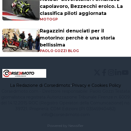
capolavoro, Bezzecchi eroico. La
classifica piloti aggiornata
MOTOGP
Ragazzini denuciati per il
motorino: perchè è una storia
bellissima
PAOLO GOZZI BLOG
La Redazione di Corsedimoto
•
Privacy e Cookies Policy
Corsedimoto.com - Direttore responsabile: Paolo Gozzi Testata
giornalistica registrata Autorizzazione Tribunale Firenze n. 6009
del 14.12.2015 ROC (Registro Operatori della Comunicazione) no.
39721. Proprietà: CDM Edizioni (PI 03545940482)
info@corsedimoto.com
Powered by Newsifier