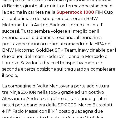
di Barrier, giunto alla quinta affermazione stagionale,
la decima in carriera nella
Superstock 1000
FIM Cup
a -1 dal primato del suo predecessore in BMW
Motorrad Italia Ayrton Badovini, fermo a quota 11
successi. Tutto sembra volgere al meglio per il
24enne pupillo di James Toseland, all'ennesima
prestazione da incorniciare ai comandi della HP4 del
BMW Motorrad GoldBet STK Team, inavvicinabile per i
due alfieri del Team Pedercini Leandro Mercado e
Lorenzo Savadori, a braccetto rispettivamente in
seconda e terza posizione sul traguardo a completare
il podio.
La compagine di Volta Mantovana porta addirittura
tre Ninja ZX-10R nella top-5 grazie ad un positivo
Alessandro Andreozzi, quinto distanziando gli altri
nostri portabandiera della STK1000: Marco Bussolotti
è 11°, Fabio Massei con il 14° posto guadagna due
punticini, traguardo sfiorato da Simone Grotzkyj