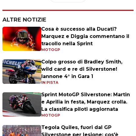
ALTRE NOTIZIE
Cosa è successo alla Ducati?
Marquez e Diggia commentano il
tracollo nella Sprint
MOTOGP
Colpo grosso di Bradley Smith,
wild card e re di Silverstone!
Iannone 4° in Gara 1
IN PISTA
Sprint MotoGP Silverstone: Martin
e Aprilia in festa, Marquez crolla.
La classifica piloti aggiornata
MOTOGP
Tegola Quiles, fuori dal GP
Silverstone per lesione: cos'è