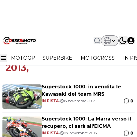
Home
Superstock 1000 FIM Cup 2013,
Superstock 1000 FIM Cup
MOTOGP
SUPERBIKE
MOTOCROSS
IN P
2013,
Superstock 1000: in vendita le
Kawasaki del team MRS
0
IN PISTA
•
13 novembre 2013
Superstock 1000: La Marra verso il
recupero, ci sarà all'EICMA
0
IN PISTA
•
07 novembre 2013