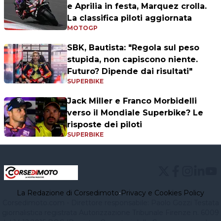
e Aprilia in festa, Marquez crolla.
La classifica piloti aggiornata
MOTOGP
SBK, Bautista: "Regola sul peso
stupida, non capiscono niente.
Futuro? Dipende dai risultati"
SUPERBIKE
Jack Miller e Franco Morbidelli
verso il Mondiale Superbike? Le
risposte dei piloti
SUPERBIKE
La Redazione di Corsedimoto
•
Privacy e Cookies Policy
Corsedimoto.com - Direttore responsabile: Paolo Gozzi Testata
giornalistica registrata Autorizzazione Tribunale Firenze n. 6009