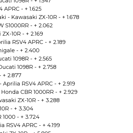
ati 1098R - + 1.547
4 APRC - + 1.625
 - Kawasaki ZX-10R - + 1.678
W S1000RR - + 2.062
ZX-10R - + 2.169
prilia RSV4 APRC - + 2.189
igale - + 2.400
ati 1098R - + 2.565
ucati 1098R - + 2.758
 + 2.877
 Aprilia RSV4 APRC - + 2.919
 Honda CBR 1000RR - + 2.929
asaki ZX-10R - + 3.288
0R - + 3.304
 1000 - + 3.724
lia RSV4 APRC - + 4.199