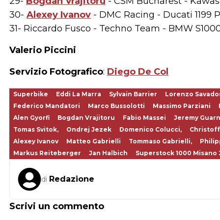
29-
Bogdan Vrajitoru
- CSM Bucharest - Kawasa
30-
Alexey Ivanov
- DMC Racing - Ducati 1199 P
31- Riccardo Fusco - Techno Team - BMW S1000
Valerio Piccini
Servizio Fotografico
:
Diego De Col
Superbike
Eddi La Marra
Sylvain Barrier
Lorenzo Savado
Federico Mandatori
Marco Bussolotti
Massimo Parziani
Alen Gyorfi
Bogdan Vrajitoru
Fabio Massei
Jeremy Guarn
Tomas Svitok,
Ondrej Jezek
Domenico Colucci,
Christof
Alexey Ivanov
Matteo Gabrielli
Tommaso Gabrielli,
Philip
Markus Reiteberger
Jan Halbich
Superstock 1000 Misano 
Redazione
di
Scrivi un commento