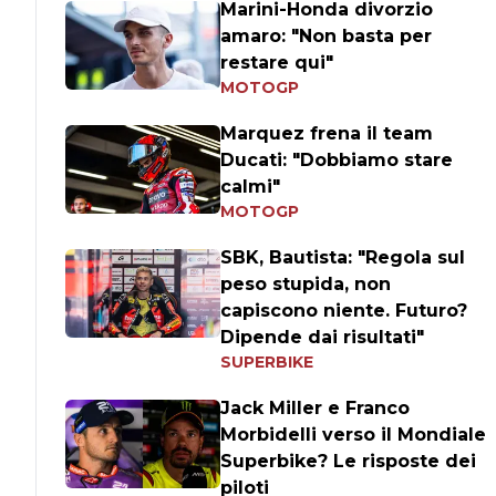
Marini-Honda divorzio
amaro: "Non basta per
restare qui"
MOTOGP
Marquez frena il team
Ducati: "Dobbiamo stare
calmi"
MOTOGP
SBK, Bautista: "Regola sul
peso stupida, non
capiscono niente. Futuro?
Dipende dai risultati"
SUPERBIKE
Jack Miller e Franco
Morbidelli verso il Mondiale
Superbike? Le risposte dei
piloti