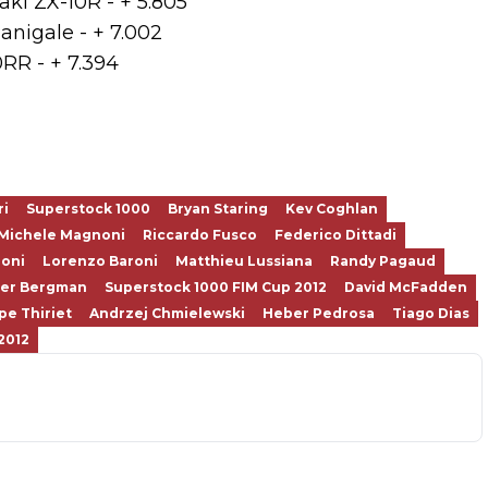
ki ZX-10R - + 5.805
anigale - + 7.002
RR - + 7.394
ri
Superstock 1000
Bryan Staring
Kev Coghlan
Michele Magnoni
Riccardo Fusco
Federico Dittadi
oni
Lorenzo Baroni
Matthieu Lussiana
Randy Pagaud
fer Bergman
Superstock 1000 FIM Cup 2012
David McFadden
pe Thiriet
Andrzej Chmielewski
Heber Pedrosa
Tiago Dias
2012