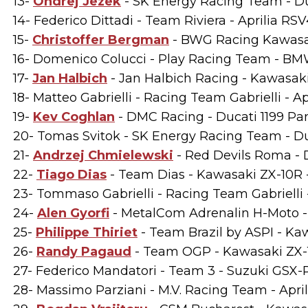
13-
Ondrej Jezek
- SK Energy Racing Team - Duc
14- Federico Dittadi - Team Riviera - Aprilia RSV
15-
Christoffer Bergman
- BWG Racing Kawasaki
16- Domenico Colucci - Play Racing Team - BM
17-
Jan Halbich
- Jan Halbich Racing - Kawasaki 
18- Matteo Gabrielli - Racing Team Gabrielli - A
19-
Kev Coghlan
- DMC Racing - Ducati 1199 Pan
20- Tomas Svitok - SK Energy Racing Team - Duc
21-
Andrzej Chmielewski
- Red Devils Roma - D
22-
Tiago Dias
- Team Dias - Kawasaki ZX-10R -
23- Tommaso Gabrielli - Racing Team Gabrielli -
24-
Alen Gyorfi
- MetalCom Adrenalin H-Moto -
25-
Philippe Thiriet
- Team Brazil by ASPI - Kaw
26-
Randy Pagaud
- Team OGP - Kawasaki ZX-1
27- Federico Mandatori - Team 3 - Suzuki GSX-R
28- Massimo Parziani - M.V. Racing Team - Apri