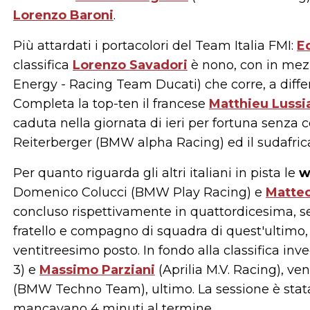
Lorenzo Baroni
.
Più attardati i portacolori del Team Italia FMI:
E
classifica
Lorenzo Savadori
è nono, con in mezz
Energy - Racing Team Ducati) che corre, a diffe
Completa la top-ten il francese
Matthieu Lussi
caduta nella giornata di ieri per fortuna senza 
Reiterberger (BMW alpha Racing) ed il sudafri
Per quanto riguarda gli altri italiani in pista le
w
Domenico Colucci (BMW Play Racing) e
Matteo
concluso rispettivamente in quattordicesima, s
fratello e compagno di squadra di quest'ultimo
ventitreesimo posto. In fondo alla classifica in
3) e
Massimo Parziani
(Aprilia M.V. Racing), v
(BMW Techno Team), ultimo. La sessione è sta
mancavano 4 minuti al termine.