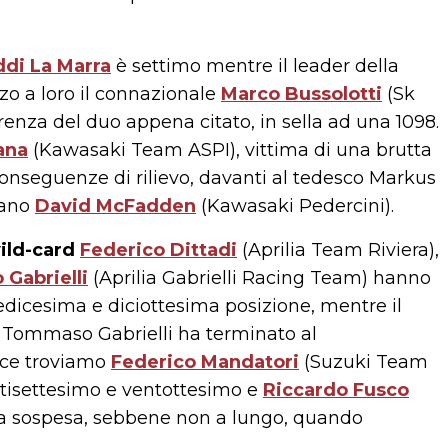
ddi La Marra
è settimo mentre il leader della
o a loro il connazionale
Marco Bussolotti
(Sk
renza del duo appena citato, in sella ad una 1098.
ana
(Kawasaki Team ASPI), vittima di una brutta
conseguenze di rilievo, davanti al tedesco Markus
cano
David McFadden
(Kawasaki Pedercini).
ild-card
Federico Dittadi
(Aprilia Team Riviera),
 Gabrielli
(Aprilia Gabrielli Racing Team) hanno
edicesima e diciottesima posizione, mentre il
, Tommaso Gabrielli ha terminato al
vece troviamo
Federico Mandatori
(Suzuki Team
entisettesimo e ventottesimo e
Riccardo Fusco
ta sospesa, sebbene non a lungo, quando