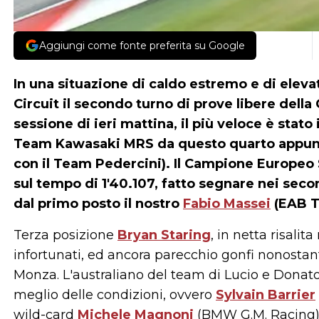
Aggiungi come fonte preferita su Google
In una situazione di caldo estremo e di eleva
Circuit il secondo turno di prove libere dell
sessione di ieri mattina, il più veloce è stato
Team Kawasaki MRS da questo quarto appunta
con il Team Pedercini). Il Campione Europeo
sul tempo di 1'40.107, fatto segnare nei seco
dal primo posto il nostro
Fabio Massei
(EAB T
Terza posizione
Bryan Staring
, in netta risali
infortunati, ed ancora parecchio gonfi nonostan
Monza. L'australiano del team di Lucio e Donato
meglio delle condizioni, ovvero
Sylvain Barrier
wild-card
Michele Magnoni
(BMW G.M. Racing) e