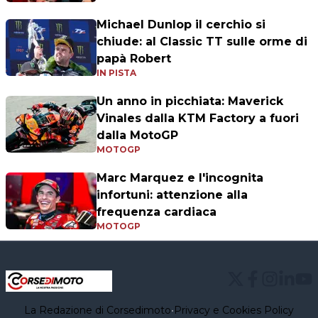
Michael Dunlop il cerchio si
chiude: al Classic TT sulle orme di
papà Robert
IN PISTA
Un anno in picchiata: Maverick
Vinales dalla KTM Factory a fuori
dalla MotoGP
MOTOGP
Marc Marquez e l'incognita
infortuni: attenzione alla
frequenza cardiaca
MOTOGP
La Redazione di Corsedimoto
•
Privacy e Cookies Policy