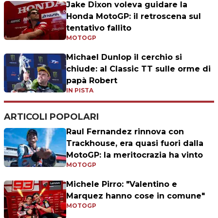
Jake Dixon voleva guidare la
Honda MotoGP: il retroscena sul
tentativo fallito
MOTOGP
Michael Dunlop il cerchio si
chiude: al Classic TT sulle orme di
papà Robert
IN PISTA
ARTICOLI POPOLARI
Raul Fernandez rinnova con
Trackhouse, era quasi fuori dalla
MotoGP: la meritocrazia ha vinto
MOTOGP
Michele Pirro: "Valentino e
Marquez hanno cose in comune"
MOTOGP