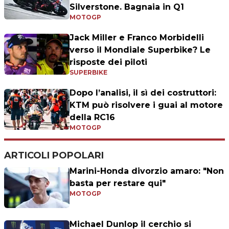
Silverstone. Bagnaia in Q1
MOTOGP
Jack Miller e Franco Morbidelli
verso il Mondiale Superbike? Le
risposte dei piloti
SUPERBIKE
Dopo l’analisi, il sì dei costruttori:
KTM può risolvere i guai al motore
della RC16
MOTOGP
ARTICOLI POPOLARI
Marini-Honda divorzio amaro: "Non
basta per restare qui"
MOTOGP
Michael Dunlop il cerchio si