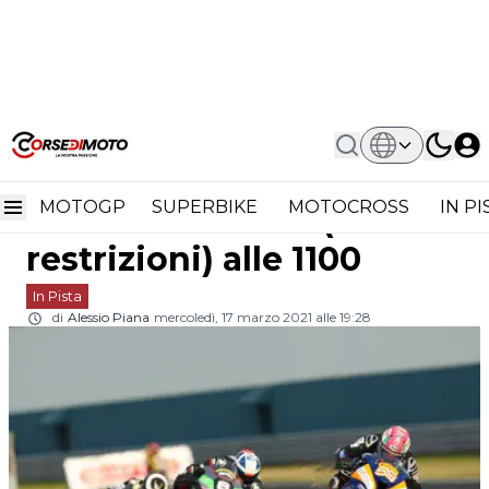
Home
In Pista
Cambia La Superstock 1000 Del BSB:
Cambia la Superstock
OK (con Restrizioni) Alle 1100
MOTOGP
SUPERBIKE
MOTOCROSS
IN P
1000 del BSB: OK (con
restrizioni) alle 1100
In Pista
di
Alessio Piana
mercoledì, 17 marzo 2021 alle 19:28