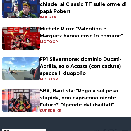
chiude: al Classic TT sulle orme di
papà Robert
IN PISTA
Michele Pirro: "Valentino e
Marquez hanno cose in comune"
MOTOGP
FP1 Silverstone: dominio Ducati-
Aprilia, solo Acosta (con caduta)
spacca il duopolio
MOTOGP
SBK, Bautista: "Regola sul peso
stupida, non capiscono niente.
Futuro? Dipende dai risultati"
SUPERBIKE