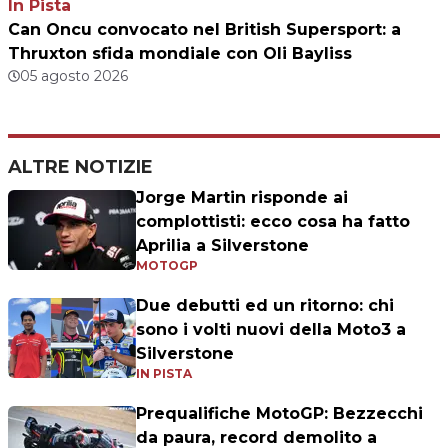
In Pista
Can Oncu convocato nel British Supersport: a
Thruxton sfida mondiale con Oli Bayliss
05 agosto 2026
ALTRE NOTIZIE
Jorge Martin risponde ai
complottisti: ecco cosa ha fatto
Aprilia a Silverstone
MOTOGP
Due debutti ed un ritorno: chi
sono i volti nuovi della Moto3 a
Silverstone
IN PISTA
Prequalifiche MotoGP: Bezzecchi
da paura, record demolito a