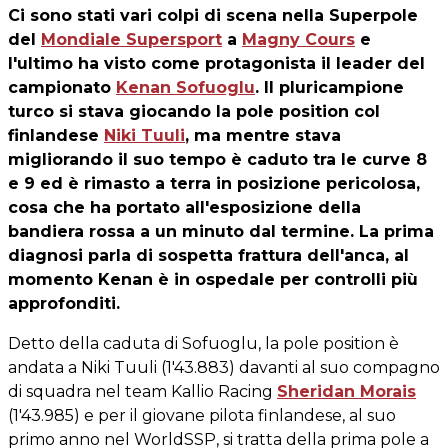
Ci sono stati vari colpi di scena nella Superpole
del
Mondiale Supersport
a
Magny Cours
e
l'ultimo ha visto come protagonista il leader del
campionato
Kenan Sofuoglu
. Il pluricampione
turco si stava giocando la pole position col
finlandese
Niki Tuuli
, ma mentre stava
migliorando il suo tempo è caduto tra le curve 8
e 9 ed è rimasto a terra in posizione pericolosa,
cosa che ha portato all'esposizione della
bandiera rossa a un minuto dal termine. La prima
diagnosi parla di sospetta frattura dell'anca, al
momento Kenan è in ospedale per controlli più
approfonditi.
Detto della caduta di Sofuoglu, la pole position è
andata a Niki Tuuli (1'43.883) davanti al suo compagno
di squadra nel team Kallio Racing
Sheridan Morais
(1'43.985) e per il giovane pilota finlandese, al suo
primo anno nel WorldSSP, si tratta della prima pole a