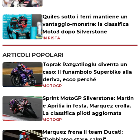
Quiles sotto i ferri mantiene un
vantaggio-monstre: la classifica
Moto3 dopo Silverstone
IN PISTA
ARTICOLI POPOLARI
Toprak Razgatlioglu diventa un
caso: il funambolo Superbike alla
deriva, ecco perché
MOTOGP
Sprint MotoGP Silverstone: Martin
e Aprilia in festa, Marquez crolla.
La classifica piloti aggiornata
MOTOGP
Marquez frena il team Ducati:
"Dobbiamo stare calmi"