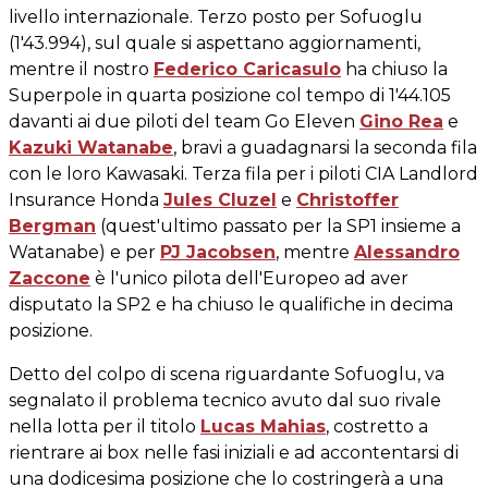
livello internazionale. Terzo posto per Sofuoglu
(1'43.994), sul quale si aspettano aggiornamenti,
mentre il nostro
Federico Caricasulo
ha chiuso la
Superpole in quarta posizione col tempo di 1'44.105
davanti ai due piloti del team Go Eleven
Gino Rea
e
Kazuki Watanabe
, bravi a guadagnarsi la seconda fila
con le loro Kawasaki. Terza fila per i piloti CIA Landlord
Insurance Honda
Jules Cluzel
e
Christoffer
Bergman
(quest'ultimo passato per la SP1 insieme a
Watanabe) e per
PJ Jacobsen
, mentre
Alessandro
Zaccone
è l'unico pilota dell'Europeo ad aver
disputato la SP2 e ha chiuso le qualifiche in decima
posizione.
Detto del colpo di scena riguardante Sofuoglu, va
segnalato il problema tecnico avuto dal suo rivale
nella lotta per il titolo
Lucas Mahias
, costretto a
rientrare ai box nelle fasi iniziali e ad accontentarsi di
una dodicesima posizione che lo costringerà a una