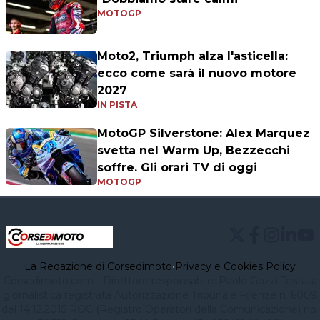
MOTOGP
Moto2, Triumph alza l'asticella:
ecco come sarà il nuovo motore
2027
IN PISTA
MotoGP Silverstone: Alex Marquez
svetta nel Warm Up, Bezzecchi
soffre. Gli orari TV di oggi
MOTOGP
La Redazione di Corsedimoto
•
Privacy e Cookies Policy
Corsedimoto.com - Direttore responsabile: Paolo Gozzi Testata
giornalistica registrata Autorizzazione Tribunale Firenze n. 6009
del 14.12.2015 ROC (Registro Operatori della Comunicazione) no.