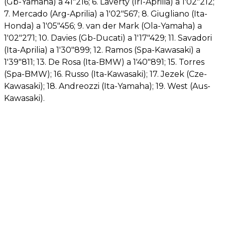
(Gb-Yamaha) a 41"216; 6. Laverty (Irl-Aprilia) a 1'02"212;
7. Mercado (Arg-Aprilia) a 1'02"567; 8. Giugliano (Ita-
Honda) a 1'05"456; 9. van der Mark (Ola-Yamaha) a
1'02"271; 10. Davies (Gb-Ducati) a 1'17"429; 11. Savadori
(Ita-Aprilia) a 1'30"899; 12. Ramos (Spa-Kawasaki) a
1'39"811; 13. De Rosa (Ita-BMW) a 1'40"891; 15. Torres
(Spa-BMW); 16. Russo (Ita-Kawasaki); 17. Jezek (Cze-
Kawasaki); 18. Andreozzi (Ita-Yamaha); 19. West (Aus-
Kawasaki).