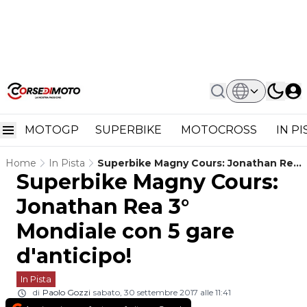
MOTOGP
SUPERBIKE
MOTOCROSS
IN P
Home
In Pista
Superbike Magny Cours: Jonathan Rea
Superbike Magny Cours:
3° Mondiale Con 5 Gare D'anticipo!
Jonathan Rea 3°
Mondiale con 5 gare
d'anticipo!
In Pista
di
Paolo Gozzi
sabato, 30 settembre 2017 alle 11:41