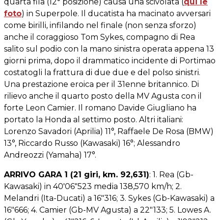
quarta fila (12° posizione) causa una scivolata (
qui le
foto
) in Superpole. Il ducatista ha macinato avversari
come birilli, infilando nel finale (non senza sforzo)
anche il coraggioso Tom Sykes, compagno di Rea
salito sul podio con la mano sinistra operata appena 13
giorni prima, dopo il drammatico incidente di Portimao
costatogli la frattura di due due e del polso sinistri.
Una prestazione eroica per il 31enne britannico. Di
rilievo anche il quarto posto della MV Agusta con il
forte Leon Camier. Il romano Davide Giugliano ha
portato la Honda al settimo posto. Altri italiani:
Lorenzo Savadori (Aprilia) 11°, Raffaele De Rosa (BMW)
13°, Riccardo Russo (Kawasaki) 16°; Alessandro
Andreozzi (Yamaha) 17°.
ARRIVO GARA 1 (21 giri, km. 92,631)
: 1. Rea (Gb-
Kawasaki) in 40'06"523 media 138,570 km/h; 2.
Melandri (Ita-Ducati) a 16"316; 3. Sykes (Gb-Kawasaki) a
16"666; 4. Camier (Gb-MV Agusta) a 22"133; 5. Lowes A.