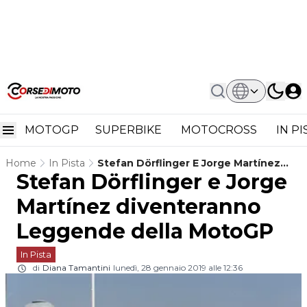
MOTOGP
SUPERBIKE
MOTOCROSS
IN P
Home
In Pista
Stefan Dörflinger E Jorge Martínez
Stefan Dörflinger e Jorge
Diventeranno Leggende Della MotoGP
Martínez diventeranno
Leggende della MotoGP
In Pista
di
Diana Tamantini
lunedì, 28 gennaio 2019 alle 12:36