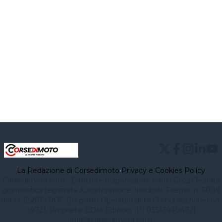
La Redazione di Corsedimoto
•
Privacy e Cookies Policy
Corsedimoto.com - Direttore responsabile: Paolo Gozzi Testata
giornalistica registrata Autorizzazione Tribunale Firenze n. 6009
del 14.12.2015 ROC (Registro Operatori della Comunicazione) no.
39721. Proprietà: CDM Edizioni (PI 03545940482)
info@corsedimoto.com