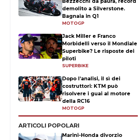
Bezzecchi da paura, record
demolito a Silverstone.
Bagnaia in Q1
MOTOGP
Jack Miller e Franco
Morbidelli verso il Mondiale
Superbike? Le risposte dei
piloti
SUPERBIKE
Dopo l’analisi, il sì dei
costruttori: KTM può
risolvere i guai al motore
della RC16
MOTOGP
ARTICOLI POPOLARI
Marini-Honda divorzio