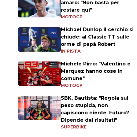
amaro: "Non basta per
restare qui"
MOTOGP
Michael Dunlop il cerchio si
chiude: al Classic TT sulle
orme di papà Robert
IN PISTA
Michele Pirro: "Valentino e
Marquez hanno cose in
comune"
MOTOGP
SBK, Bautista: "Regola sul
peso stupida, non
capiscono niente. Futuro?
Dipende dai risultati"
SUPERBIKE