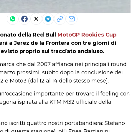
ionato della
Red Bull
MotoGP
Rookies Cup
erà a Jerez de la Frontera con tre giorni di
revisto proprio sul tracciato andaluso.
arca che dal 2007 affianca nei principali round
 marzo prossimi, subito dopo la conclusione dei
o2 e Moto3 (dal 12 al 14 dello stesso mese).
un'occasione importante per trovare il feeling con
oria ispirata alla KTM M32 ufficiale della
ano iscritti quattro nostri portabandiera: Stefano
 di questa stagione), più Enea Bastianini,