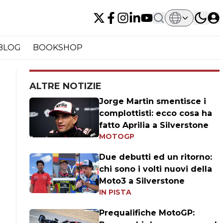
BLOG
BOOKSHOP
ALTRE NOTIZIE
Jorge Martin smentisce i
complottisti: ecco cosa ha
fatto Aprilia a Silverstone
MOTOGP
Due debutti ed un ritorno:
chi sono i volti nuovi della
Moto3 a Silverstone
IN PISTA
Prequalifiche MotoGP: