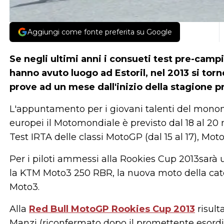
Aggiungi come fonte preferita su Google
Se negli ultimi anni i consueti test pre-camp
hanno avuto luogo ad Estoril, nel 2013 si torn
prove ad un mese dall'inizio della stagione p
L'appuntamento per i giovani talenti del monom
europei il Motomondiale è previsto dal 18 al 20
Test IRTA delle classi MotoGP (dal 15 al 17), Mot
Per i piloti ammessi alla Rookies Cup 2013sarà 
la KTM Moto3 250 RBR, la nuova moto della categ
Moto3.
Alla
Red Bull MotoGP Rookies Cup 2013
risult
Manzi (riconfermato dopo il promettente esordio