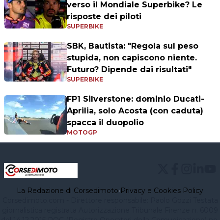
verso il Mondiale Superbike? Le
risposte dei piloti
SUPERBIKE
SBK, Bautista: "Regola sul peso
stupida, non capiscono niente.
Futuro? Dipende dai risultati"
SUPERBIKE
FP1 Silverstone: dominio Ducati-
Aprilia, solo Acosta (con caduta)
spacca il duopolio
MOTOGP
La Redazione di Corsedimoto
•
Privacy e Cookies Policy
Corsedimoto.com - Direttore responsabile: Paolo Gozzi Testata
giornalistica registrata Autorizzazione Tribunale Firenze n. 6009