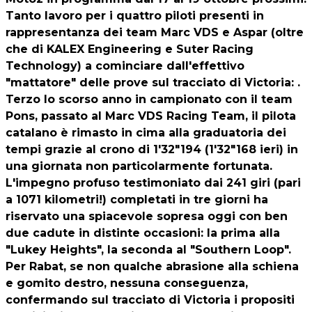
Tanto lavoro per i quattro piloti presenti in
rappresentanza dei team Marc VDS e Aspar (oltre
che di KALEX Engineering e Suter Racing
Technology) a cominciare dall'effettivo
"mattatore" delle prove sul tracciato di Victoria: .
Terzo lo scorso anno in campionato con il team
Pons, passato al Marc VDS Racing Team, il pilota
catalano è rimasto in cima alla graduatoria dei
tempi grazie al crono di 1'32"194 (1'32"168 ieri) in
una giornata non particolarmente fortunata.
L'impegno profuso testimoniato dai 241 giri (pari
a 1071 kilometri!) completati in tre giorni ha
riservato una spiacevole sopresa oggi con ben
due cadute in distinte occasioni: la prima alla
"Lukey Heights", la seconda al "Southern Loop".
Per Rabat, se non qualche abrasione alla schiena
e gomito destro, nessuna conseguenza,
confermando sul tracciato di Victoria i propositi