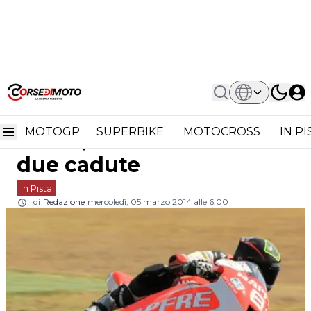
Home
In Pista
Moto2: Test A Phillip Island, Rabat
Moto2: Test a Phillip
Leader Con Due Cadute
MOTOGP
SUPERBIKE
MOTOCROSS
IN P
Island, Rabat leader con
due cadute
In Pista
di
Redazione
mercoledì, 05 marzo 2014 alle 6:00