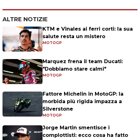
ALTRE NOTIZIE
KTM e Vinales ai ferri corti: la sua
salute resta un mistero
MOTOGP
Marquez frena il team Ducati:
"Dobbiamo stare calmi"
MOTOGP
Fattore Michelin in MotoGP: la
morbida più rigida impazza a
Silverstone
MOTOGP
Jorge Martin smentisce i
complottisti: ecco cosa ha fatto