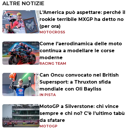
ALTRE NOTIZIE
L'America può aspettare: perché il
rookie terribile MXGP ha detto no
(per ora)
MOTOCROSS
Come l'aerodinamica delle moto
continua a modellare le corse
moderne
RACING TEAM
Can Oncu convocato nel British
Supersport: a Thruxton sfida
mondiale con Oli Bayliss
IN PISTA
MotoGP a Silverstone: chi vince
sempre e chi no? C'è l’ultimo tabù
da sfatare
MOTOGP