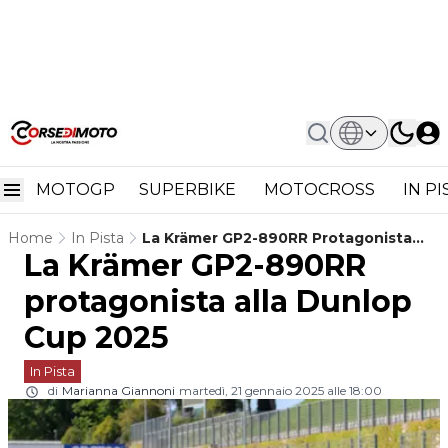
MOTOGP
SUPERBIKE
MOTOCROSS
IN P
Home
In Pista
La Krämer GP2-890RR Protagonista
La Krämer GP2-890RR
Alla Dunlop Cup 2025
protagonista alla Dunlop
Cup 2025
In Pista
di
Marianna Giannoni
martedì, 21 gennaio 2025 alle 18:00