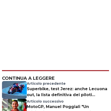
CONTINUA A LEGGERE
Articolo precedente
Superbike, test Jerez: anche Lecuona
out, la lista definitiva dei piloti
presenti
Articolo successivo
MotoGP, Manuel Poggiali "Un