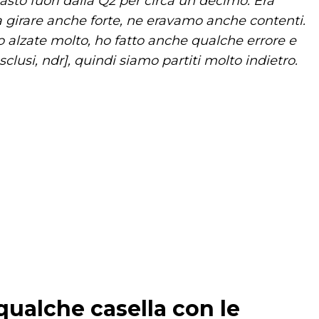
asto fuori dalla Q2 per circa un decimo. Era
a girare anche forte, ne eravamo anche contenti.
 alzate molto, ho fatto anche qualche errore e
clusi, ndr], quindi siamo partiti molto indietro.
qualche casella con le