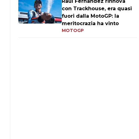
Raul Fernandez rinnova
con Trackhouse, era quasi
fuori dalla MotoGP: la
meritocrazia ha vinto
MOTOGP