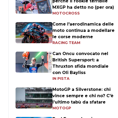
perché il rookie terribile
MXGP ha detto no (per ora)
MOTOCROSS
Come l'aerodinamica delle
moto continua a modellare
le corse moderne
RACING TEAM
Can Oncu convocato nel
British Supersport: a
Thruxton sfida mondiale
con Oli Bayliss
IN PISTA
MotoGP a Silverstone: chi
vince sempre e chi no? C'è
l’ultimo tabù da sfatare
MOTOGP