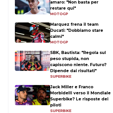
amaro: "Non basta per
restare qui"
MOTOGP
Marquez frena il team
Ducati: "Dobbiamo stare
calmi"
MOTOGP
SBK, Bautista: "Regola sul
peso stupida, non
capiscono niente. Futuro?
Dipende dai risultati"
SUPERBIKE
Jack Miller e Franco
Morbidelli verso il Mondiale
Superbike? Le risposte dei
piloti
SUPERBIKE