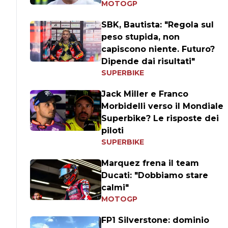
MOTOGP
SBK, Bautista: "Regola sul
peso stupida, non
capiscono niente. Futuro?
Dipende dai risultati"
SUPERBIKE
Jack Miller e Franco
Morbidelli verso il Mondiale
Superbike? Le risposte dei
piloti
SUPERBIKE
Marquez frena il team
Ducati: "Dobbiamo stare
calmi"
MOTOGP
FP1 Silverstone: dominio