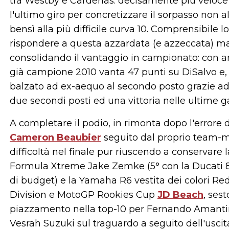
tra Westby e Cardenas: decisamente più veloc
l'ultimo giro per concretizzare il sorpasso non al
bensì alla più difficile curva 10. Comprensibile l
rispondere a questa azzardata (e azzeccata) m
consolidando il vantaggio in campionato: con an
già campione 2010 vanta 47 punti su DiSalvo e, g
balzato ad ex-aequo al secondo posto grazie ad
due secondi posti ed una vittoria nelle ultime g
A completare il podio, in rimonta dopo l'errore
Cameron Beaubier
seguito dal proprio team-
difficoltà nel finale pur riuscendo a conservare
Formula Xtreme Jake Zemke (5° con la Ducati 
di budget) e la Yamaha R6 vestita dei colori Red
Division e MotoGP Rookies Cup
JD Beach
, ses
piazzamento nella top-10 per Fernando Amantini 
Vesrah Suzuki sul traguardo a seguito dell'uscita