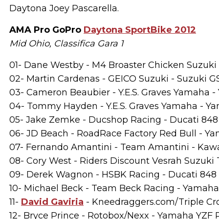
Daytona Joey Pascarella.
AMA Pro GoPro
Daytona SportBike 2012
Mid Ohio, Classifica Gara 1
01- Dane Westby - M4 Broaster Chicken Suzuki - 
02- Martin Cardenas - GEICO Suzuki - Suzuki GS
03- Cameron Beaubier - Y.E.S. Graves Yamaha - 
04- Tommy Hayden - Y.E.S. Graves Yamaha - Ya
05- Jake Zemke - Ducshop Racing - Ducati 848 
06- JD Beach - RoadRace Factory Red Bull - Ya
07- Fernando Amantini - Team Amantini - Kawa
08- Cory West - Riders Discount Vesrah Suzuki 
09- Derek Wagnon - HSBK Racing - Ducati 848 
10- Michael Beck - Team Beck Racing - Yamaha 
11-
David Gaviria
- Kneedraggers.com/Triple Cro
12- Bryce Prince - Rotobox/Nexx - Yamaha YZF R6