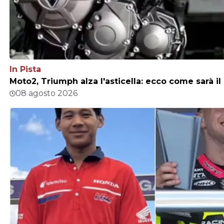
In Pista
Moto2, Triumph alza l'asticella: ecco come sarà 
08 agosto 2026