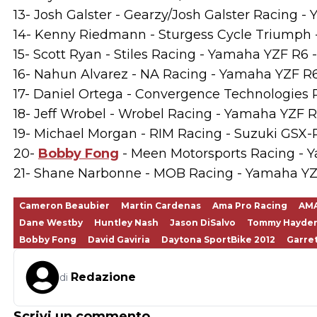
13- Josh Galster - Gearzy/Josh Galster Racing - 
14- Kenny Riedmann - Sturgess Cycle Triumph -
15- Scott Ryan - Stiles Racing - Yamaha YZF R6 - 
16- Nahun Alvarez - NA Racing - Yamaha YZF R6 
17- Daniel Ortega - Convergence Technologies R
18- Jeff Wrobel - Wrobel Racing - Yamaha YZF R6
19- Michael Morgan - RIM Racing - Suzuki GSX-R 
20-
Bobby Fong
- Meen Motorsports Racing - Y
21- Shane Narbonne - MOB Racing - Yamaha YZF 
Cameron Beaubier
Martin Cardenas
Ama Pro Racing
AMA
Dane Westby
Huntley Nash
Jason DiSalvo
Tommy Hayden
Bobby Fong
David Gaviria
Daytona SportBike 2012
Garret
Redazione
di
Scrivi un commento