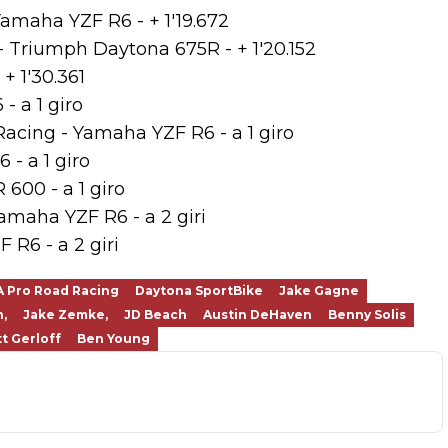
Yamaha YZF R6 - + 1'19.672
 Triumph Daytona 675R - + 1'20.152
+ 1'30.361
- a 1 giro
acing - Yamaha YZF R6 - a 1 giro
 - a 1 giro
600 - a 1 giro
amaha YZF R6 - a 2 giri
R6 - a 2 giri
 Pro Road Racing
Daytona SportBike
Jake Gagne
,
Jake Zemke,
JD Beach
Austin DeHaven
Benny Solis
t Gerloff
Ben Young