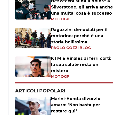
Bezzecchi sfida il dolore a
Silverstone, gli arriva anche
una multa: cosa è successo
MOTOGP
Ragazzini denuciati per il
motorino: perchè è una
storia bellissima
PAOLO GOZZI BLOG
KTM e Vinales ai ferri corti:
la sua salute resta un
mistero
MOTOGP
ARTICOLI POPOLARI
Marini-Honda divorzio
amaro: "Non basta per
restare qui"