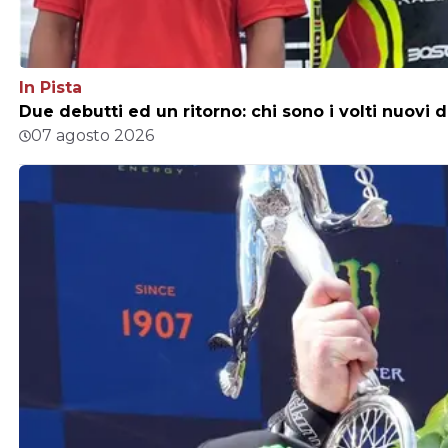
In Pista
Due debutti ed un ritorno: chi sono i volti nuovi 
07 agosto 2026