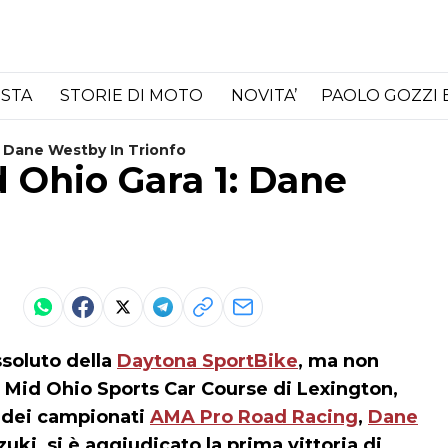
ISTA
STORIE DI MOTO
NOVITA’
PAOLO GOZZI 
: Dane Westby In Trionfo
 Ohio Gara 1: Dane
assoluto della
Daytona SportBike
, ma non
 Mid Ohio Sports Car Course di Lexington,
 dei campionati
AMA Pro Road Racing
,
Dane
ki, si è aggiudicato la prima vittoria di