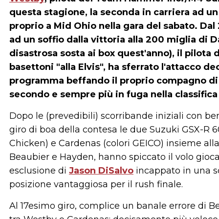
questa stagione, la seconda in carriera ad u
proprio a Mid Ohio nella gara del sabato. Dal
ad un soffio dalla vittoria alla 200 miglia di 
disastrosa sosta ai box quest'anno), il pilota
basettoni "alla Elvis", ha sferrato l'attacco dec
programma beffando il proprio compagno di 
secondo e sempre più in fuga nella classific
Dopo le (prevedibili) scorribande iniziali con be
giro di boa della contesa le due Suzuki GSX-R 
Chicken) e Cardenas (colori GEICO) insieme al
Beaubier e Hayden, hanno spiccato il volo giocand
esclusione di
Jason DiSalvo
incappato in una s
posizione vantaggiosa per il rush finale.
Al 17esimo giro, complice un banale errore di Be