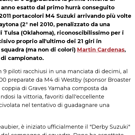
n anno esatto dal primo hurrà conseguito
 2011 portacolori M4 Suzuki arrivando più volte
Daytona (2° nel 2010, penalizzato da una
 di Tulsa (Oklahoma), riconoscibilissimo per i
isivo proprio all'ultimo dei 21 giri in
squadra (ma non di colori)
Martin Cardenas
,
a di campionato.
n 9 piloti racchiusi in una manciata di decimi, al
600 preparate da M4 di Westby (sponsor Broaster
la coppia di Graves Yamaha composta da
osi la vittoria, favoriti dall'eccellente
civolata nel tentativo di guadagnare una
aubier, è iniziato ufficialmente il "Derby Suzuki"