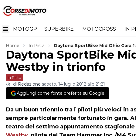
MOTOGP
SUPERBIKE
MOTOCROSS
IN P
Home
In Pista
Daytona SportBike Mid Ohio Gara 1
Daytona SportBike Mid
Westby in trionfo
In Pista
di
Redazione
sabato, 14 luglio 2012 alle 21:21
Aggiungi come fonte preferita su Google
Da un buon triennio tra i piloti più veloci in 
sempre particolarmente fortunato in gara. Al
teatro del settimo appuntamento stagionale
Westby
, pilota del Team Hammer Inc./M4 Suzu