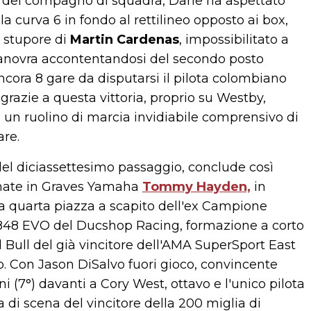
e del compagno di squadra, Dane ha aspettato
la curva 6 in fondo al rettilineo opposto ai box,
o stupore di
Martin Cardenas
, impossibilitato a
anovra accontentandosi del secondo posto
cora 8 gare da disputarsi il pilota colombiano
razie a questa vittoria, proprio su Westby,
 un ruolino di marcia invidiabile comprensivo di
are.
 del diciassettesimo passaggio, conclude così
mate in Graves Yamaha
Tommy Hayden,
in
 la quarta piazza a scapito dell'ex Campione
848 EVO del Ducshop Racing, formazione a corto
 Bull del già vincitore dell'AMA SuperSport East
to. Con Jason DiSalvo fuori gioco, convincente
(7°) davanti a Cory West, ottavo e l'unico pilota
 di scena del vincitore della 200 miglia di