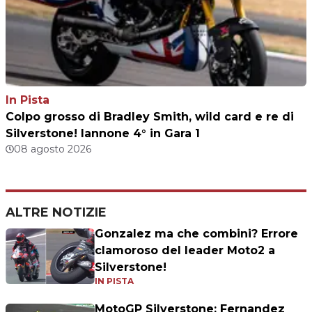
In Pista
Colpo grosso di Bradley Smith, wild card e re di
Silverstone! Iannone 4° in Gara 1
08 agosto 2026
ALTRE NOTIZIE
Gonzalez ma che combini? Errore
clamoroso del leader Moto2 a
Silverstone!
IN PISTA
MotoGP Silverstone: Fernandez