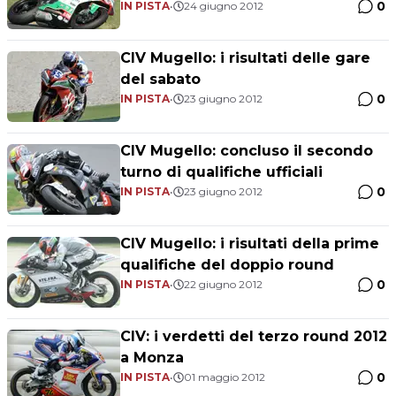
0
IN PISTA
•
24 giugno 2012
CIV Mugello: i risultati delle gare
del sabato
0
IN PISTA
•
23 giugno 2012
CIV Mugello: concluso il secondo
turno di qualifiche ufficiali
0
IN PISTA
•
23 giugno 2012
CIV Mugello: i risultati della prime
qualifiche del doppio round
0
IN PISTA
•
22 giugno 2012
CIV: i verdetti del terzo round 2012
a Monza
0
IN PISTA
•
01 maggio 2012