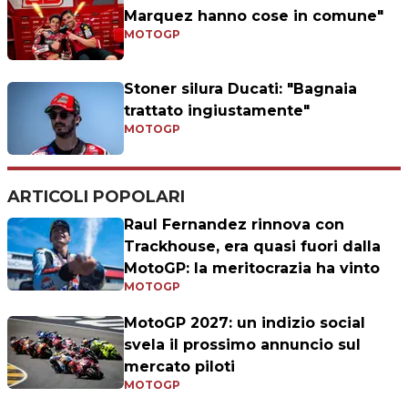
Marquez hanno cose in comune"
MOTOGP
Stoner silura Ducati: "Bagnaia
trattato ingiustamente"
MOTOGP
ARTICOLI POPOLARI
Raul Fernandez rinnova con
Trackhouse, era quasi fuori dalla
MotoGP: la meritocrazia ha vinto
MOTOGP
MotoGP 2027: un indizio social
svela il prossimo annuncio sul
mercato piloti
MOTOGP