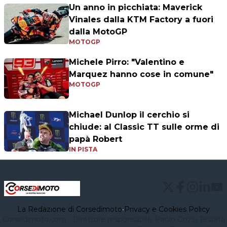
Un anno in picchiata: Maverick
Vinales dalla KTM Factory a fuori
dalla MotoGP
MOTOGP
Michele Pirro: "Valentino e
Marquez hanno cose in comune"
MOTOGP
Michael Dunlop il cerchio si
chiude: al Classic TT sulle orme di
papà Robert
IN PISTA
La Redazione di Corsedimoto
•
Privacy e Cookies Policy
Corsedimoto.com - Direttore responsabile: Paolo Gozzi Testata