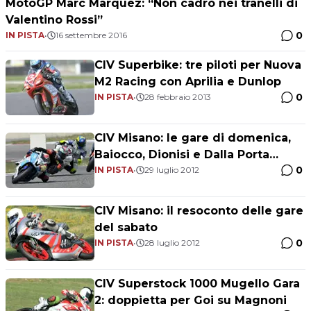
MotoGP Marc Marquez: “Non cadrò nei tranelli di
Valentino Rossi”
0
IN PISTA
•
16 settembre 2016
CIV Superbike: tre piloti per Nuova
M2 Racing con Aprilia e Dunlop
0
IN PISTA
•
28 febbraio 2013
CIV Misano: le gare di domenica,
Baiocco, Dionisi e Dalla Porta
0
campioni
IN PISTA
•
29 luglio 2012
CIV Misano: il resoconto delle gare
del sabato
0
IN PISTA
•
28 luglio 2012
CIV Superstock 1000 Mugello Gara
2: doppietta per Goi su Magnoni