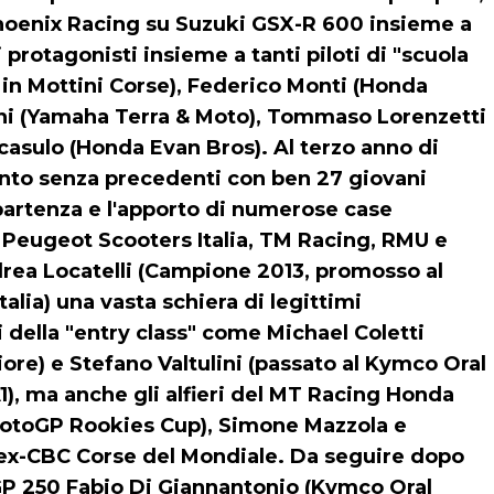
 Phoenix Racing su Suzuki GSX-R 600 insieme a
 protagonisti insieme a tanti piloti di "scuola
in Mottini Corse), Federico Monti (Honda
ni (Yamaha Terra & Moto), Tommaso Lorenzetti
asulo (Honda Evan Bros). Al terzo anno di
ento senza precedenti con ben 27 giovani
i partenza e l'apporto di numerose case
, Peugeot Scooters Italia, TM Racing, RMU e
ndrea Locatelli (Campione 2013, promosso al
alia) una vasta schiera di legittimi
i della "entry class" come Michael Coletti
e) e Stefano Valtulini (passato al Kymco Oral
A1), ma anche gli alfieri del MT Racing Honda
 MotoGP Rookies Cup), Simone Mazzola e
3 ex-CBC Corse del Mondiale. Da seguire dopo
eGP 250 Fabio Di Giannantonio (Kymco Oral