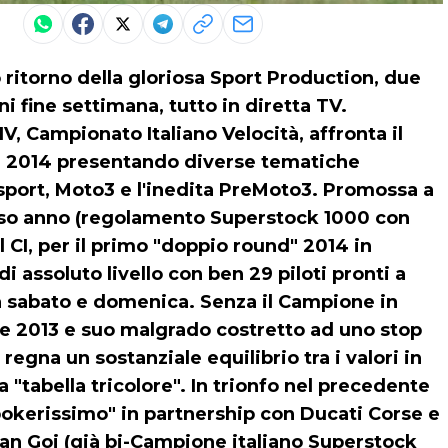
ito ritorno della gloriosa Sport Production, due
i fine settimana, tutto in diretta TV.
V, Campionato Italiano Velocità, affronta il
ne 2014 presentando diverse tematiche
rsport, Moto3 e l'inedita PreMoto3. Promossa a
corso anno (regolamento Superstock 1000 con
l CI, per il primo "doppio round" 2014 in
 assoluto livello con ben 29 piloti pronti a
a sabato e domenica. Senza il Campione in
ne 2013 e suo malgrado costretto ad uno stop
regna un sostanziale equilibrio tra i valori in
"tabella tricolore". In trionfo nel precedente
pokerissimo" in partnership con Ducati Corse e
van Goi (già bi-Campione italiano Superstock