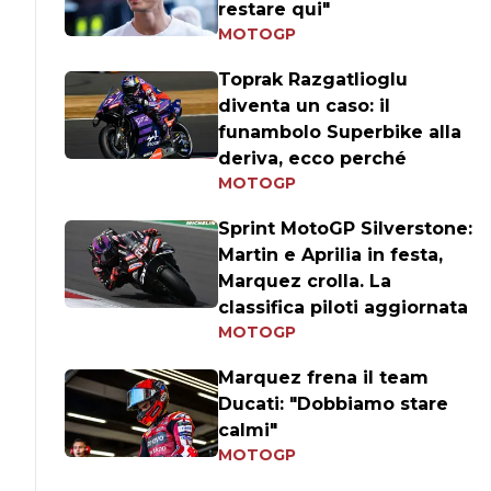
restare qui"
MOTOGP
Toprak Razgatlioglu
diventa un caso: il
funambolo Superbike alla
deriva, ecco perché
MOTOGP
Sprint MotoGP Silverstone:
Martin e Aprilia in festa,
Marquez crolla. La
classifica piloti aggiornata
MOTOGP
Marquez frena il team
Ducati: "Dobbiamo stare
calmi"
MOTOGP