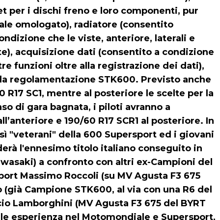
et per i dischi freno e loro componenti, pur
ale omologato), radiatore (consentito
dizione che le viste, anteriore, laterali e
e), acquisizione dati (consentito a condizione
re funzioni oltre alla registrazione dei dati),
n la regolamentazione STK600. Previsto anche
0 R17 SC1, mentre al posteriore le scelte per la
so di gara bagnata, i piloti avranno a
ll’anteriore e 190/60 R17 SCR1 al posteriore. In
ì "veterani" della 600 Supersport ed i giovani
derà l'ennesimo titolo italiano conseguito in
awasaki) a confronto con altri ex-Campioni del
sport Massimo Roccoli (su MV Agusta F3 675
 (già Campione STK600, al via con una R6 del
ccio Lamborghini (MV Agusta F3 675 del BYRT
ale esperienza nel Motomondiale e Supersport,