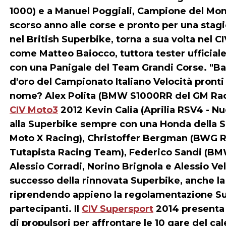
1000) e a Manuel Poggiali, Campione del Mond
scorso anno alle corse e pronto per una stag
nel British Superbike, torna a sua volta nel C
come Matteo Baiocco, tuttora tester ufficiale
con una Panigale del Team Grandi Corse. "Baiox
d'oro del Campionato Italiano Velocità pronti 
nome? Alex Polita (BMW S1000RR del GM Raci
CIV Moto3
2012 Kevin Calia (Aprilia RSV4 - Nu
alla Superbike sempre con una Honda della S
Moto X Racing), Christoffer Bergman (BWG Ra
Tutapista Racing Team), Federico Sandi (BMW
Alessio Corradi, Norino Brignola e Alessio Veli
successo della rinnovata Superbike, anche l
riprendendo appieno la regolamentazione Sup
partecipanti. Il
CIV Supersport
2014 presenta 
di propulsori per affrontare le 10 gare del ca