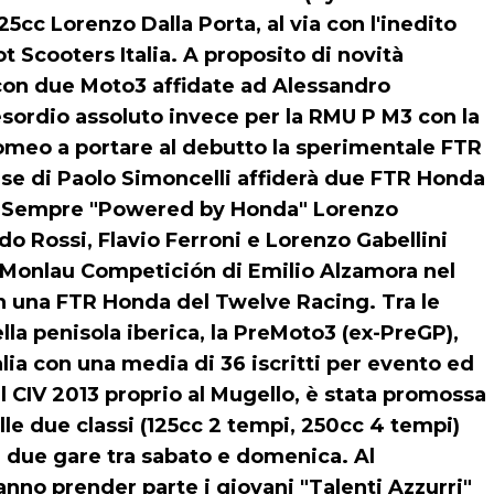
5cc Lorenzo Dalla Porta, al via con l'inedito
Scooters Italia. A proposito di novità
i con due Moto3 affidate ad Alessandro
sordio assoluto invece per la RMU P M3 con la
omeo a portare al debutto la sperimentale FTR
rse di Paolo Simoncelli affiderà due FTR Honda
. Sempre "Powered by Honda" Lorenzo
ardo Rossi, Flavio Ferroni e Lorenzo Gabellini
del Monlau Competición di Emilio Alzamora nel
n una FTR Honda del Twelve Racing. Tra le
la penisola iberica, la PreMoto3 (ex-PreGP),
lia con una media di 36 iscritti per evento ed
el CIV 2013 proprio al Mugello, è stata promossa
elle due classi (125cc 2 tempi, 250cc 4 tempi)
e due gare tra sabato e domenica. Al
nno prender parte i giovani "Talenti Azzurri"