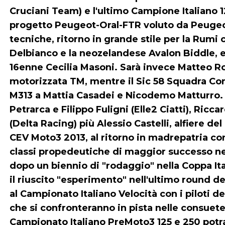
Cruciani Team) e l'ultimo Campione Italiano 12
progetto Peugeot-Oral-FTR voluto da Peugeot 
tecniche, ritorno in grande stile per la Rum
Delbianco e la neozelandese Avalon Biddle, e
16enne Cecilia Masoni. Sarà invece Matteo R
motorizzata TM, mentre il Sic 58 Squadra Co
M313 a Mattia Casadei e Nicodemo Matturro
Petrarca e Filippo Fuligni (Elle2 Ciatti), Ricc
(Delta Racing) più Alessio Castelli, alfiere 
CEV Moto3 2013, al ritorno in madrepatria co
classi propedeutiche di maggior successo nel
dopo un biennio di "rodaggio" nella Coppa Ita
il riuscito "esperimento" nell'ultimo round d
al Campionato Italiano Velocità con i piloti d
che si confronteranno in pista nelle consuet
Campionato Italiano PreMoto3 125 e 250 potra