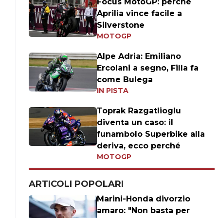
Focus MotoGP: perchè
Aprilia vince facile a
Silverstone
MOTOGP
Alpe Adria: Emiliano
Ercolani a segno, Filla fa
come Bulega
IN PISTA
Toprak Razgatlioglu
diventa un caso: il
funambolo Superbike alla
deriva, ecco perché
MOTOGP
ARTICOLI POPOLARI
Marini-Honda divorzio
amaro: "Non basta per