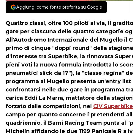
Aggiungi come fonte preferita su Google
Quattro classi, oltre 100 piloti al via, il grad
gare per ciascuna delle quattro categorie ogn
All'Autodromo Internazionale del Mugello il CI
primo di cinque "doppi round" della stagio
d'interesse tra Superbike, la rinnovata Supe
pieni voti la nuova formula introdotta lo s
pneumatici slick da 17"), la "classe regina" de
programma al Mugello presenta un'entry list di
confrontarsi nelle due gare in programma tr
carica Eddi La Marra, mattatore della stagio
forzato dalle competizioni, nel
CIV Superbike
campo per quanto concerne i pretendenti alla 
quadriennio, il Barni Racing Team punta al "
Michelin affidando le due 1199 Panigale R a I