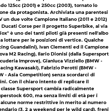
o 125cc (2001) e 250cc (2003), tornato lo
ione da protagonista. Archiviata una parentesi
IV un due volte Campione Italiano (2011 e 2012)
 Ducati Corse per il progetto Superbike, al via
" è uno dei tanti piloti già presenti nell'albo
a lottare per le posizioni di vertice. Qualche
ng Guandalini), Ivan Clementi ed il Campione
ova M2 Racing), Ilario Dionisi (dalla Supersport
cuderia Improve), Gianluca Vizziello (BMW -
cing Kawasaki), Fabrizio Perotti (BMW -
 - Asia Competition) senza scordarci di
ni. Con il chiaro intento di replicare il
a classe Supersport cambia radicalmente
erstock 600, ma senza limiti di età per i
alcune norme restrittive in merito al numero
lendario (3, 2 a weekend per le wild card), freni