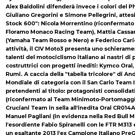
Alex Baldolini difenderà invece i colori del
Giuliano Gregorini e Simone Pellegrini, attesi
Stock 600": Nicola Morrentino (riconfermato 
Floramo Monaco Racing Team), Mattia Cassa
(Yamaha Team Rosso e Nero) e Federico Caric
attività, il CIV Moto3 presenta uno schieram
talenti del motociclismo italiano ai nastri d
costruttrici con progetti inediti: Kymco Oral
Rumi. A caccia della "tabella tricolore" di A
Mondiale di categoria con il San Carlo Team It
pretendenti al titolo: protagonisti consolidat
(riconfermato al Team Minimoto-Portomaggior
Cruciani Team in sella all'inedita Oral CR014
Manuel Pagliani (in evidenza nella Red Bull
l'esordiente Fabio Spiranelli con le FTR M31
un esaltante 2013 l'ex Campione Italiano Pr