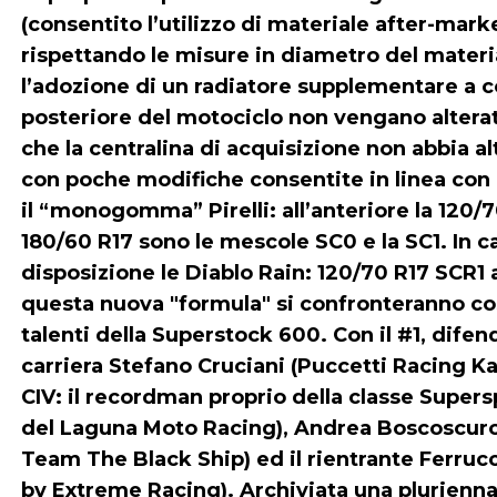
(consentito l’utilizzo di materiale after-mark
rispettando le misure in diametro del materi
l’adozione di un radiatore supplementare a con
posteriore del motociclo non vengano alterat
che la centralina di acquisizione non abbia alt
con poche modifiche consentite in linea co
il “monogomma” Pirelli: all’anteriore la 120/7
180/60 R17 sono le mescole SC0 e la SC1. In ca
disposizione le Diablo Rain: 120/70 R17 SCR1 a
questa nuova "formula" si confronteranno cos
talenti della Superstock 600. Con il #1, difen
carriera Stefano Cruciani (Puccetti Racing K
CIV: il recordman proprio della classe Super
del Laguna Moto Racing), Andrea Boscoscuro
Team The Black Ship) ed il rientrante Ferru
by Extreme Racing). Archiviata una plurienn