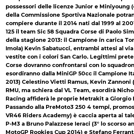
possessori delle licenze Junior e Miniyoung 
della Commissione Sportiva Nazionale potran
compiere durante il 2014 nati dal 1999 al 2001
125 il team Sic 58 Squadra Corse di Paolo Simon
della stagione 2013: il Campione in carica Ton
Imola) Kevin Sabatucci, entrambi attesi al v
vestite con i colori San Carlo. Legittimi prete
Corse dovranno confrontarsi con lo squadrone
esordiranno dalla MiniGP 50cc il Campione It
2013) Celestino Vietti Ramus, Kevin Zannoni (
RMU, ma schiera dal VL Team, esordirà Nicho
Racing affiderà le proprie Metrakit a Giorgio
Passando alla PreMoto3 250 4 tempi, promoss
VR46 Riders Academy) è caccia aperta ai tale
P-M3 a Bruno Palazzese Ieraci (3° lo scorso a
MotoGP Rookies Cup 2014) e Stefano Ferrante