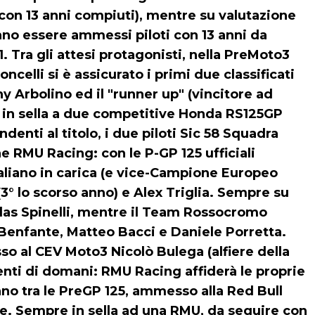
(con 13 anni compiuti), mentre su valutazione
no essere ammessi piloti con 13 anni da
. Tra gli attesi protagonisti, nella PreMoto3
celli si è assicurato i primi due classificati
y Arbolino ed il "runner up" (vincitore ad
ia in sella a due competitive Honda RS125GP
ndenti al titolo, i due piloti Sic 58 Squadra
 RMU Racing: con le P-GP 125 ufficiali
aliano in carica (e vice-Campione Europeo
3° lo scorso anno) e Alex Triglia. Sempre su
las Spinelli, mentre il Team Rossocromo
 Benfante, Matteo Bacci e Daniele Porretta.
o al CEV Moto3 Nicolò Bulega (alfiere della
nti di domani: RMU Racing affiderà le proprie
nno tra le PreGP 125, ammesso alla Red Bull
. Sempre in sella ad una RMU, da seguire con