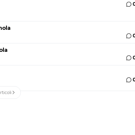
Imola
ola
rticoli