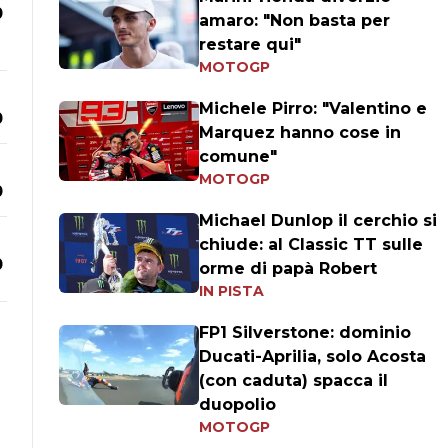
0
amaro: "Non basta per
restare qui"
MOTOGP
Michele Pirro: "Valentino e
0
Marquez hanno cose in
comune"
MOTOGP
0
Michael Dunlop il cerchio si
chiude: al Classic TT sulle
0
orme di papà Robert
IN PISTA
FP1 Silverstone: dominio
Ducati-Aprilia, solo Acosta
(con caduta) spacca il
duopolio
MOTOGP