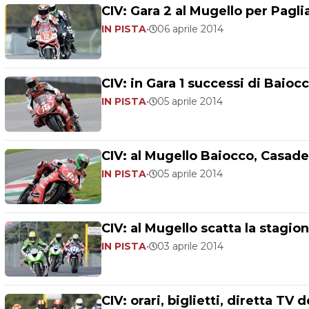
CIV: Gara 2 al Mugello per Pagl
IN PISTA
•
06 aprile 2014
CIV: in Gara 1 successi di Baiocc
IN PISTA
•
05 aprile 2014
CIV: al Mugello Baiocco, Casad
IN PISTA
•
05 aprile 2014
CIV: al Mugello scatta la stagio
IN PISTA
•
03 aprile 2014
CIV: orari, biglietti, diretta TV 