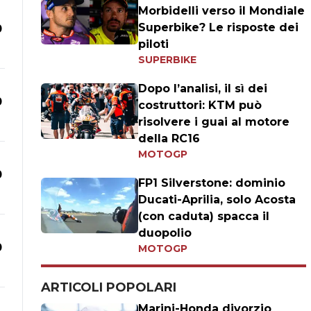
Morbidelli verso il Mondiale
Superbike? Le risposte dei
0
piloti
SUPERBIKE
Dopo l’analisi, il sì dei
0
costruttori: KTM può
risolvere i guai al motore
della RC16
MOTOGP
0
FP1 Silverstone: dominio
Ducati-Aprilia, solo Acosta
(con caduta) spacca il
duopolio
0
MOTOGP
ARTICOLI POPOLARI
Marini-Honda divorzio