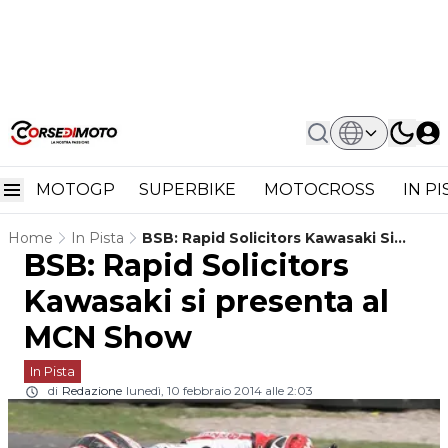
MOTOGP
SUPERBIKE
MOTOCROSS
IN P
Home
In Pista
BSB: Rapid Solicitors Kawasaki Si
BSB: Rapid Solicitors
Presenta Al MCN Show
Kawasaki si presenta al
MCN Show
In Pista
di
Redazione
lunedì, 10 febbraio 2014 alle 2:03