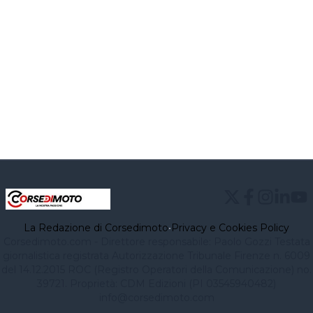
La Redazione di Corsedimoto
•
Privacy e Cookies Policy
Corsedimoto.com - Direttore responsabile: Paolo Gozzi Testata
giornalistica registrata Autorizzazione Tribunale Firenze n. 6009
del 14.12.2015 ROC (Registro Operatori della Comunicazione) no.
39721. Proprietà: CDM Edizioni (PI 03545940482)
info@corsedimoto.com