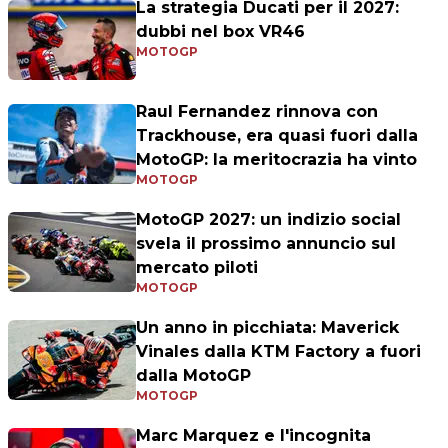
La strategia Ducati per il 2027:
dubbi nel box VR46
MOTOGP
Raul Fernandez rinnova con
Trackhouse, era quasi fuori dalla
MotoGP: la meritocrazia ha vinto
MOTOGP
MotoGP 2027: un indizio social
svela il prossimo annuncio sul
mercato piloti
MOTOGP
Un anno in picchiata: Maverick
Vinales dalla KTM Factory a fuori
dalla MotoGP
MOTOGP
Marc Marquez e l'incognita