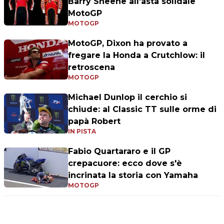
Barry Sheene all’asta solidale
MotoGP
MOTOGP
MotoGP, Dixon ha provato a
fregare la Honda a Crutchlow: il
retroscena
MOTOGP
Michael Dunlop il cerchio si
chiude: al Classic TT sulle orme di
papà Robert
IN PISTA
Fabio Quartararo e il GP
crepacuore: ecco dove s'è
incrinata la storia con Yamaha
MOTOGP