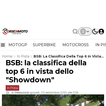
MOTOGP
SUPERBIKE
MOTOCROSS
IN P
Home
In Pista
BSB: La Classifica Della Top 6 In Vista
BSB: la classifica della
Dello "Showdown"
top 6 in vista dello
"Showdown"
In Pista
di
Redazione
giovedì, 02 settembre 2010 alle 3:56