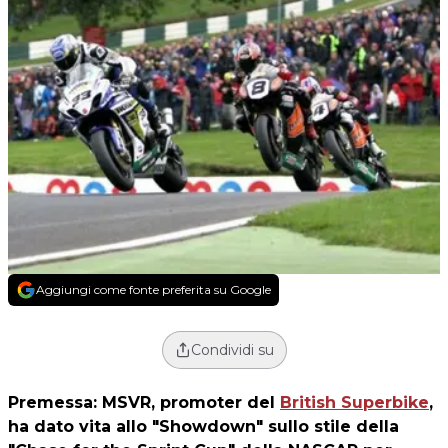
Aggiungi come fonte preferita su Google
Condividi su
Premessa: MSVR, promoter del
British Superbike
,
ha dato vita allo "Showdown" sullo stile della