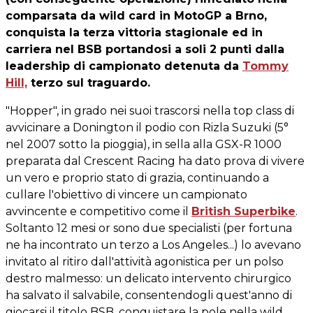
comparsata da wild card in MotoGP a Brno,
conquista la terza vittoria stagionale ed in
carriera nel BSB portandosi a soli 2 punti dalla
leadership di campionato detenuta da
Tommy
Hill,
terzo sul traguardo.
"Hopper", in grado nei suoi trascorsi nella top class di
avvicinare a Donington il podio con Rizla Suzuki (5°
nel 2007 sotto la pioggia), in sella alla GSX-R 1000
preparata dal Crescent Racing ha dato prova di vivere
un vero e proprio stato di grazia, continuando a
cullare l'obiettivo di vincere un campionato
avvincente e competitivo come il
British Superbike
.
Soltanto 12 mesi or sono due specialisti (per fortuna
ne ha incontrato un terzo a Los Angeles...) lo avevano
invitato al ritiro dall'attività agonistica per un polso
destro malmesso: un delicato intervento chirurgico
ha salvato il salvabile, consentendogli quest'anno di
giocarsi il titolo BSB, conquistare la pole nella wild