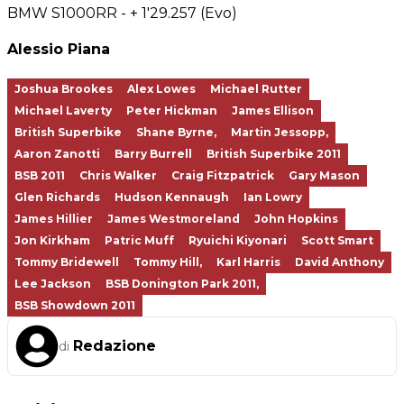
BMW S1000RR - + 1'29.257 (Evo)
Alessio Piana
Joshua Brookes
Alex Lowes
Michael Rutter
Michael Laverty
Peter Hickman
James Ellison
British Superbike
Shane Byrne,
Martin Jessopp,
Aaron Zanotti
Barry Burrell
British Superbike 2011
BSB 2011
Chris Walker
Craig Fitzpatrick
Gary Mason
Glen Richards
Hudson Kennaugh
Ian Lowry
James Hillier
James Westmoreland
John Hopkins
Jon Kirkham
Patric Muff
Ryuichi Kiyonari
Scott Smart
Tommy Bridewell
Tommy Hill,
Karl Harris
David Anthony
Lee Jackson
BSB Donington Park 2011,
BSB Showdown 2011
Redazione
di