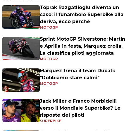
Toprak Razgatlioglu diventa un
caso: il funambolo Superbike alla
deriva, ecco perché
MOTOGP
Sprint MotoGP Silverstone: Martin
e Aprilia in festa, Marquez crolla.
La classifica piloti aggiornata
MOTOGP
Marquez frena il team Ducati:
"Dobbiamo stare calmi"
MOTOGP
Jack Miller e Franco Morbidelli
verso il Mondiale Superbike? Le
risposte dei piloti
SUPERBIKE