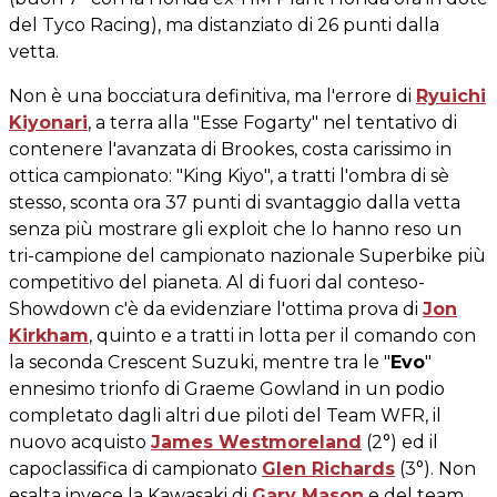
del Tyco Racing), ma distanziato di 26 punti dalla
vetta.
Non è una bocciatura definitiva, ma l'errore di
Ryuichi
Kiyonari
, a terra alla "Esse Fogarty" nel tentativo di
contenere l'avanzata di Brookes, costa carissimo in
ottica campionato: "King Kiyo", a tratti l'ombra di sè
stesso, sconta ora 37 punti di svantaggio dalla vetta
senza più mostrare gli exploit che lo hanno reso un
tri-campione del campionato nazionale Superbike più
competitivo del pianeta. Al di fuori dal conteso-
Showdown c'è da evidenziare l'ottima prova di
Jon
Kirkham
, quinto e a tratti in lotta per il comando con
la seconda Crescent Suzuki, mentre tra le "
Evo
"
ennesimo trionfo di Graeme Gowland in un podio
completato dagli altri due piloti del Team WFR, il
nuovo acquisto
James Westmoreland
(2°) ed il
capoclassifica di campionato
Glen Richards
(3°). Non
esalta invece la Kawasaki di
Gary Mason
e del team