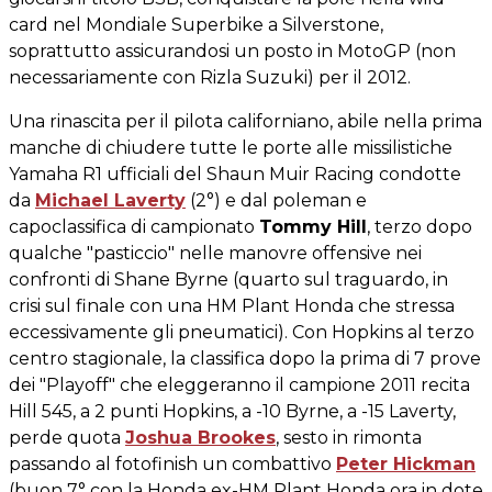
card nel Mondiale Superbike a Silverstone,
soprattutto assicurandosi un posto in MotoGP (non
necessariamente con Rizla Suzuki) per il 2012.
Una rinascita per il pilota californiano, abile nella prima
manche di chiudere tutte le porte alle missilistiche
Yamaha R1 ufficiali del Shaun Muir Racing condotte
da
Michael Laverty
(2°) e dal poleman e
capoclassifica di campionato
Tommy Hill
, terzo dopo
qualche "pasticcio" nelle manovre offensive nei
confronti di Shane Byrne (quarto sul traguardo, in
crisi sul finale con una HM Plant Honda che stressa
eccessivamente gli pneumatici). Con Hopkins al terzo
centro stagionale, la classifica dopo la prima di 7 prove
dei "Playoff" che eleggeranno il campione 2011 recita
Hill 545, a 2 punti Hopkins, a -10 Byrne, a -15 Laverty,
perde quota
Joshua Brookes
, sesto in rimonta
passando al fotofinish un combattivo
Peter Hickman
(buon 7° con la Honda ex-HM Plant Honda ora in dote