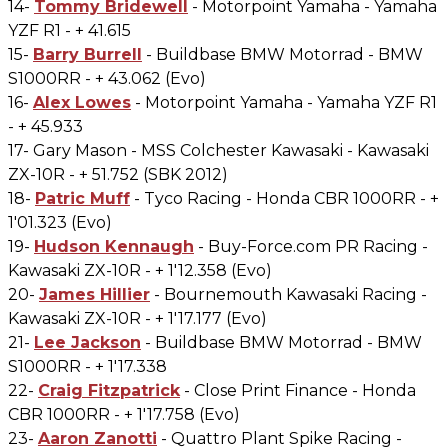
14-
Tommy Bridewell
- Motorpoint Yamaha - Yamaha
YZF R1 - + 41.615
15-
Barry Burrell
- Buildbase BMW Motorrad - BMW
S1000RR - + 43.062 (Evo)
16-
Alex Lowes
- Motorpoint Yamaha - Yamaha YZF R1
- + 45.933
17- Gary Mason - MSS Colchester Kawasaki - Kawasaki
ZX-10R - + 51.752 (SBK 2012)
18-
Patric Muff
- Tyco Racing - Honda CBR 1000RR - +
1'01.323 (Evo)
19-
Hudson Kennaugh
- Buy-Force.com PR Racing -
Kawasaki ZX-10R - + 1'12.358 (Evo)
20-
James Hillier
- Bournemouth Kawasaki Racing -
Kawasaki ZX-10R - + 1'17.177 (Evo)
21-
Lee Jackson
- Buildbase BMW Motorrad - BMW
S1000RR - + 1'17.338
22-
Craig Fitzpatrick
- Close Print Finance - Honda
CBR 1000RR - + 1'17.758 (Evo)
23-
Aaron Zanotti
- Quattro Plant Spike Racing -