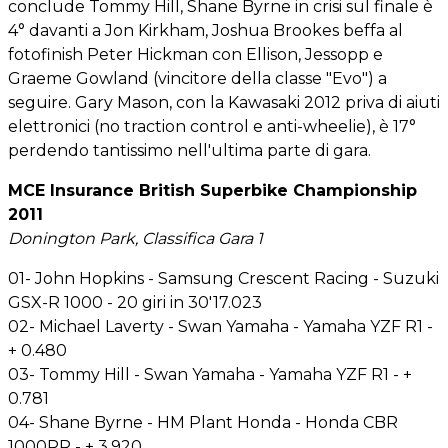
conclude Tommy Hill, Shane Byrne in crisi sul finale è
4° davanti a Jon Kirkham, Joshua Brookes beffa al
fotofinish Peter Hickman con Ellison, Jessopp e
Graeme Gowland (vincitore della classe "Evo") a
seguire. Gary Mason, con la Kawasaki 2012 priva di aiuti
elettronici (no traction control e anti-wheelie), è 17°
perdendo tantissimo nell'ultima parte di gara.
MCE Insurance British Superbike Championship
2011
Donington Park, Classifica Gara 1
01- John Hopkins - Samsung Crescent Racing - Suzuki
GSX-R 1000 - 20 giri in 30'17.023
02- Michael Laverty - Swan Yamaha - Yamaha YZF R1 -
+ 0.480
03- Tommy Hill - Swan Yamaha - Yamaha YZF R1 - +
0.781
04- Shane Byrne - HM Plant Honda - Honda CBR
1000RR - + 3.920