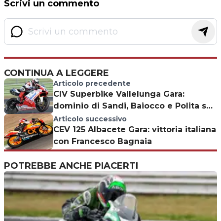
Scrivi un commento
CONTINUA A LEGGERE
Articolo precedente
CIV Superbike Vallelunga Gara:
dominio di Sandi, Baiocco e Polita sul
podio
Articolo successivo
CEV 125 Albacete Gara: vittoria italiana
con Francesco Bagnaia
POTREBBE ANCHE PIACERTI