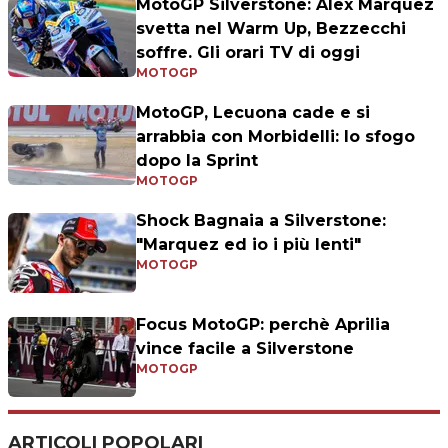
MotoGP Silverstone: Alex Marquez
svetta nel Warm Up, Bezzecchi
soffre. Gli orari TV di oggi
MOTOGP
MotoGP, Lecuona cade e si
arrabbia con Morbidelli: lo sfogo
dopo la Sprint
MOTOGP
Shock Bagnaia a Silverstone:
"Marquez ed io i più lenti"
MOTOGP
Focus MotoGP: perchè Aprilia
vince facile a Silverstone
MOTOGP
ARTICOLI POPOLARI