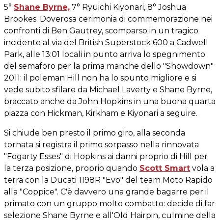
5°
Shane Byrne,
7° Ryuichi Kiyonari, 8° Joshua
Brookes. Doverosa cerimonia di commemorazione nei
confronti di Ben Gautrey, scomparso in un tragico
incidente al via del British Superstock 600 a Cadwell
Park, alle 13:01 locali in punto arriva lo spegnimento
del semaforo per la prima manche dello "Showdown"
2011: il poleman Hill non ha lo spunto migliore e si
vede subito sfilare da Michael Laverty e Shane Byrne,
braccato anche da John Hopkins in una buona quarta
piazza con Hickman, Kirkham e Kiyonari a seguire.
Si chiude ben presto il primo giro, alla seconda
tornata si registra il primo sorpasso nella rinnovata
"Fogarty Esses" di Hopkins ai danni proprio di Hill per
la terza posizione, proprio quando
Scott Smart
vola a
terra con la Ducati 1198R "Evo" del team Moto Rapido
alla "Coppice". C'è davvero una grande bagarre per il
primato con un gruppo molto combatto: decide di far
selezione Shane Byrne e all'Old Hairpin, culmine della