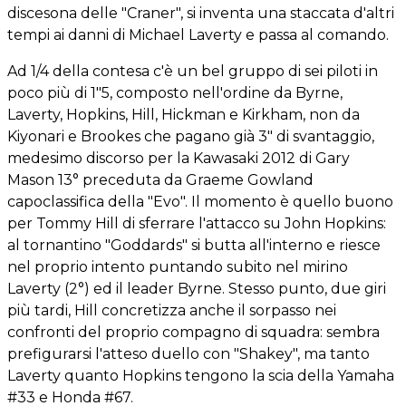
discesona delle "Craner", si inventa una staccata d'altri
tempi ai danni di Michael Laverty e passa al comando.
Ad 1/4 della contesa c'è un bel gruppo di sei piloti in
poco più di 1"5, composto nell'ordine da Byrne,
Laverty, Hopkins, Hill, Hickman e Kirkham, non da
Kiyonari e Brookes che pagano già 3" di svantaggio,
medesimo discorso per la Kawasaki 2012 di Gary
Mason 13° preceduta da Graeme Gowland
capoclassifica della "Evo". Il momento è quello buono
per Tommy Hill di sferrare l'attacco su John Hopkins:
al tornantino "Goddards" si butta all'interno e riesce
nel proprio intento puntando subito nel mirino
Laverty (2°) ed il leader Byrne. Stesso punto, due giri
più tardi, Hill concretizza anche il sorpasso nei
confronti del proprio compagno di squadra: sembra
prefigurarsi l'atteso duello con "Shakey", ma tanto
Laverty quanto Hopkins tengono la scia della Yamaha
#33 e Honda #67.