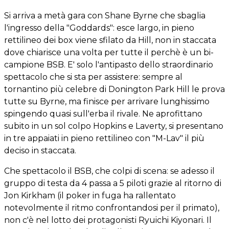
Si arriva a metà gara con Shane Byrne che sbaglia
l'ingresso della "Goddards": esce largo, in pieno
rettilineo dei box viene sfilato da Hill, non in staccata
dove chiarisce una volta per tutte il perchè è un bi-
campione BSB. E' solo l'antipasto dello straordinario
spettacolo che si sta per assistere: sempre al
tornantino più celebre di Donington Park Hill le prova
tutte su Byrne, ma finisce per arrivare lunghissimo
spingendo quasi sull'erba il rivale. Ne aprofittano
subito in un sol colpo Hopkins e Laverty, si presentano
in tre appaiati in pieno rettilineo con "M-Lav" il più
deciso in staccata.
Che spettacolo il BSB, che colpi di scena: se adesso il
gruppo di testa da 4 passa a 5 piloti grazie al ritorno di
Jon Kirkham (il poker in fuga ha rallentato
notevolmente il ritmo confrontandosi per il primato),
non c'è nel lotto dei protagonisti Ryuichi Kiyonari. Il