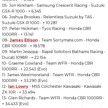
05- Jon Kirkham - Samsung Crescent Racing - Suzuki
GSX-R 1000 - + 6.345
06- Joshua Brookes - Relentless Suzuki by TAS -
Suzuki GSX-R 1000 - + 10.281
07- Peter Hickman - Tyco Racing - Honda CBR
1000RR - + 13.141
08-
James Ellison
- Team Sorrymate.com - Honda
CBR 1000RR - + 18.578
09- Martin Jessopp - Rapid Solicitors Bathams Racing -
Ducati 1098R - + 22.154
10- Graeme Gowland - Team WFR - Honda CBR
1000RR - + 22.543 (Evo)
11- James Westmoreland - Team WFR - Honda CBR
1000RR - + 33.290 (Evo)
12-
Ian Lowry
- MSS Colchester Kawasaki - Kawasaki
ZX-10R - + 33.494
13- Glen Richards - Team WFR - Honda CBR 1000RR -
+ 34.433 (Evo)