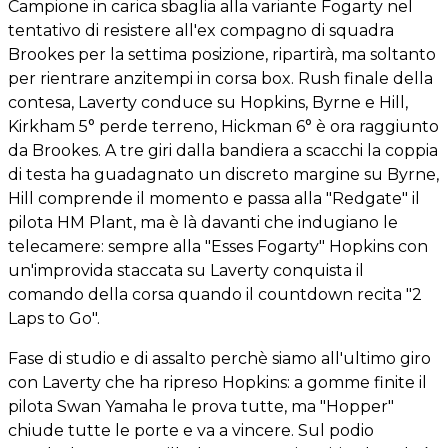
Campione in carica sbaglia alla variante Fogarty nel
tentativo di resistere all'ex compagno di squadra
Brookes per la settima posizione, ripartirà, ma soltanto
per rientrare anzitempi in corsa box. Rush finale della
contesa, Laverty conduce su Hopkins, Byrne e Hill,
Kirkham 5° perde terreno, Hickman 6° è ora raggiunto
da Brookes. A tre giri dalla bandiera a scacchi la coppia
di testa ha guadagnato un discreto margine su Byrne,
Hill comprende il momento e passa alla "Redgate" il
pilota HM Plant, ma è là davanti che indugiano le
telecamere: sempre alla "Esses Fogarty" Hopkins con
un'improvida staccata su Laverty conquista il
comando della corsa quando il countdown recita "2
Laps to Go".
Fase di studio e di assalto perchè siamo all'ultimo giro
con Laverty che ha ripreso Hopkins: a gomme finite il
pilota Swan Yamaha le prova tutte, ma "Hopper"
chiude tutte le porte e va a vincere. Sul podio