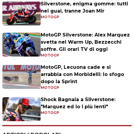
Silverstone, enigma gomme: tutti
nei guai, tranne Joan Mir
MOTOGP
MotoGP Silverstone: Alex Marquez
svetta nel Warm Up, Bezzecchi
soffre. Gli orari TV di oggi
MOTOGP
MotoGP, Lecuona cade e si
arrabbia con Morbidelli: lo sfogo
dopo la Sprint
MOTOGP
Shock Bagnaia a Silverstone:
"Marquez ed io i più lenti"
MOTOGP