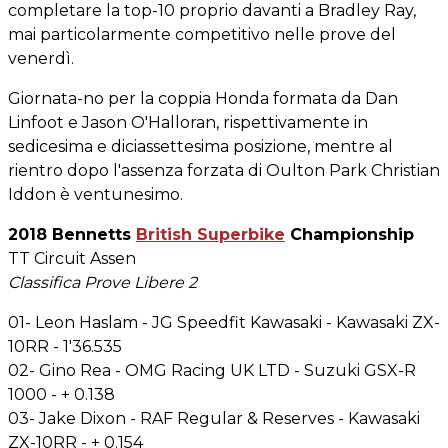
completare la top-10 proprio davanti a Bradley Ray,
mai particolarmente competitivo nelle prove del
venerdì.
Giornata-no per la coppia Honda formata da Dan
Linfoot e Jason O'Halloran, rispettivamente in
sedicesima e diciassettesima posizione, mentre al
rientro dopo l'assenza forzata di Oulton Park Christian
Iddon è ventunesimo.
2018 Bennetts
British Superbike
Championship
TT Circuit Assen
Classifica Prove Libere 2
01- Leon Haslam - JG Speedfit Kawasaki - Kawasaki ZX-
10RR - 1'36.535
02- Gino Rea - OMG Racing UK LTD - Suzuki GSX-R
1000 - + 0.138
03- Jake Dixon - RAF Regular & Reserves - Kawasaki
ZX-10RR - + 0.154