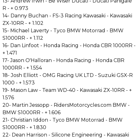
13- Andrew Irwin - Be Wiser Ducati - Ducati Panigale
R - + 0.973
14- Danny Buchan - FS-3 Racing Kawasaki - Kawasaki
ZX-10RR - + 1.102
15- Michael Laverty - Tyco BMW Motorrad - BMW
S1000RR - + 1.112
16- Dan Linfoot - Honda Racing - Honda CBR 1000RR -
+ 1.471
17- Jason O'Halloran - Honda Racing - Honda CBR
1000RR - + 1.554
18- Josh Elliott - OMG Racing UK LTD - Suzuki GSX-R
1000 - + 1.573
19- Mason Law - Team WD-40 - Kawasaki ZX-10RR - +
1.576
20- Martin Jessopp - RidersMotorcycles.com BMW -
BMW S1000RR - + 1.606
21- Christian Iddon - Tyco BMW Motorrad - BMW
S1000RR - + 1.830
22- Dean Harrison - Silicone Engineering - Kawasaki