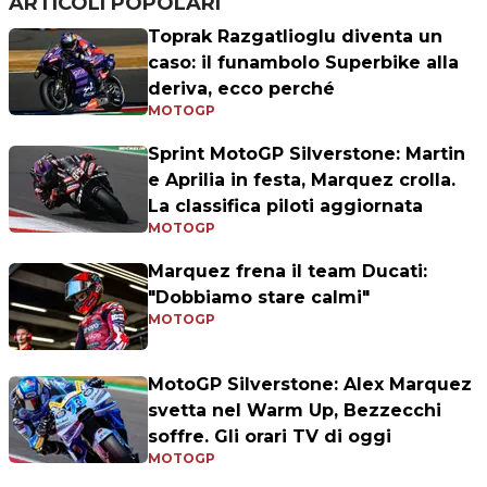
ARTICOLI POPOLARI
Toprak Razgatlioglu diventa un
caso: il funambolo Superbike alla
deriva, ecco perché
MOTOGP
Sprint MotoGP Silverstone: Martin
e Aprilia in festa, Marquez crolla.
La classifica piloti aggiornata
MOTOGP
Marquez frena il team Ducati:
"Dobbiamo stare calmi"
MOTOGP
MotoGP Silverstone: Alex Marquez
svetta nel Warm Up, Bezzecchi
soffre. Gli orari TV di oggi
MOTOGP