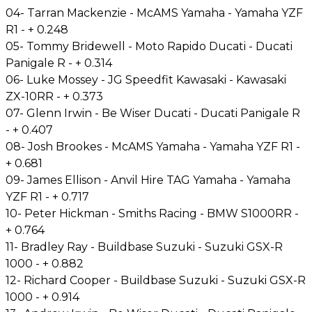
04- Tarran Mackenzie - McAMS Yamaha - Yamaha YZF
R1 - + 0.248
05- Tommy Bridewell - Moto Rapido Ducati - Ducati
Panigale R - + 0.314
06- Luke Mossey - JG Speedfit Kawasaki - Kawasaki
ZX-10RR - + 0.373
07- Glenn Irwin - Be Wiser Ducati - Ducati Panigale R
- + 0.407
08- Josh Brookes - McAMS Yamaha - Yamaha YZF R1 -
+ 0.681
09- James Ellison - Anvil Hire TAG Yamaha - Yamaha
YZF R1 - + 0.717
10- Peter Hickman - Smiths Racing - BMW S1000RR -
+ 0.764
11- Bradley Ray - Buildbase Suzuki - Suzuki GSX-R
1000 - + 0.882
12- Richard Cooper - Buildbase Suzuki - Suzuki GSX-R
1000 - + 0.914