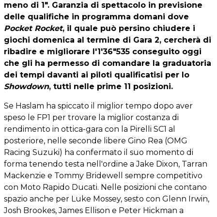
meno di 1". Garanzia di spettacolo in previsione
delle qualifiche in programma domani dove
Pocket Rocket
, il quale può persino chiudere i
giochi domenica al termine di Gara 2, cercherà di
ribadire e migliorare l'1'36"535 conseguito oggi
che gli ha permesso di comandare la graduatoria
dei tempi davanti ai piloti qualificatisi per lo
Showdown
, tutti nelle prime 11 posizioni.
Se Haslam ha spiccato il miglior tempo dopo aver
speso le FP1 per trovare la miglior costanza di
rendimento in ottica-gara con la Pirelli SC1 al
posteriore, nelle seconde libere Gino Rea (OMG
Racing Suzuki) ha confermato il suo momento di
forma tenendo testa nell'ordine a Jake Dixon, Tarran
Mackenzie e Tommy Bridewell sempre competitivo
con Moto Rapido Ducati. Nelle posizioni che contano
spazio anche per Luke Mossey, sesto con Glenn Irwin,
Josh Brookes, James Ellison e Peter Hickman a