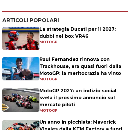
ARTICOLI POPOLARI
La strategia Ducati per il 2027:
dubbi nel box VR46
MOTOGP
Raul Fernandez rinnova con
Trackhouse, era quasi fuori dalla
MotoGP: la meritocrazia ha vinto
MOTOGP
MotoGP 2027: un indizio social
svela il prossimo annuncio sul
mercato piloti
MOTOGP
Un anno in picchiata: Maverick
Vinales dalla KTM Factory a fuori