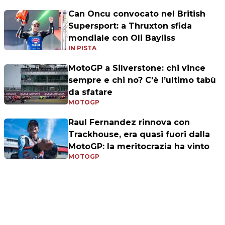
Can Oncu convocato nel British
Supersport: a Thruxton sfida
mondiale con Oli Bayliss
IN PISTA
MotoGP a Silverstone: chi vince
sempre e chi no? C'è l’ultimo tabù
da sfatare
MOTOGP
Raul Fernandez rinnova con
Trackhouse, era quasi fuori dalla
MotoGP: la meritocrazia ha vinto
MOTOGP