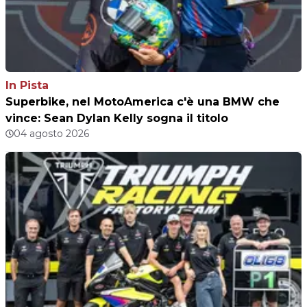
In Pista
Superbike, nel MotoAmerica c'è una BMW che
vince: Sean Dylan Kelly sogna il titolo
04 agosto 2026