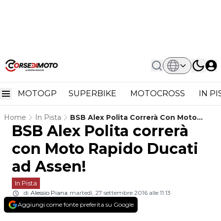
MOTOGP
SUPERBIKE
MOTOCROSS
IN P
Home
In Pista
BSB Alex Polita Correrà Con Moto
BSB Alex Polita correrà
Rapido Ducati Ad Assen!
con Moto Rapido Ducati
ad Assen!
In Pista
di
Alessio Piana
martedì, 27 settembre 2016 alle 11:13
Aggiungi come fonte preferita su Google