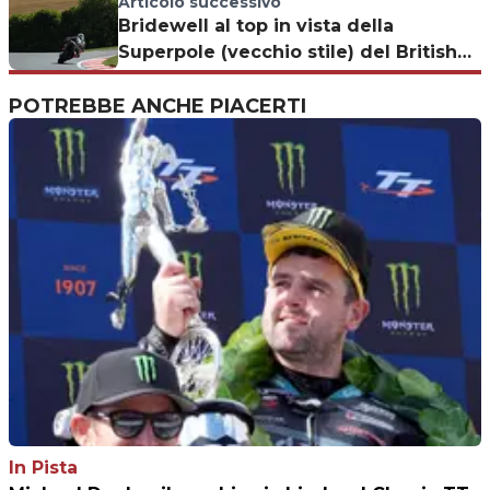
Articolo successivo
Bridewell al top in vista della
Superpole (vecchio stile) del British
Superbike
POTREBBE ANCHE PIACERTI
In Pista