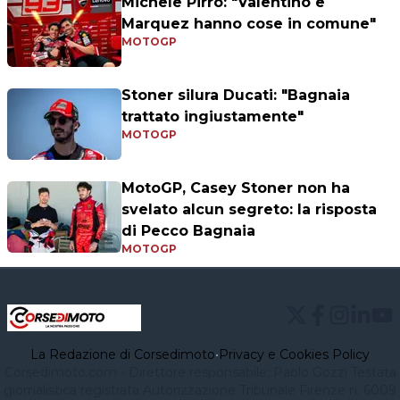
Michele Pirro: "Valentino e
Marquez hanno cose in comune"
MOTOGP
Stoner silura Ducati: "Bagnaia
trattato ingiustamente"
MOTOGP
MotoGP, Casey Stoner non ha
svelato alcun segreto: la risposta
di Pecco Bagnaia
MOTOGP
La Redazione di Corsedimoto
•
Privacy e Cookies Policy
Corsedimoto.com - Direttore responsabile: Paolo Gozzi Testata
giornalistica registrata Autorizzazione Tribunale Firenze n. 6009