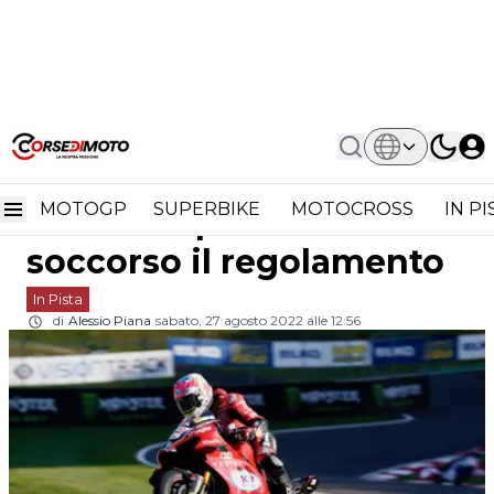
Home
In Pista
Ducati In Difficoltà Nel British
Ducati in difficoltà nel
Superbike: In Soccorso Il Regolamento
MOTOGP
SUPERBIKE
MOTOCROSS
IN P
British Superbike: in
soccorso il regolamento
In Pista
di
Alessio Piana
sabato, 27 agosto 2022 alle 12:56