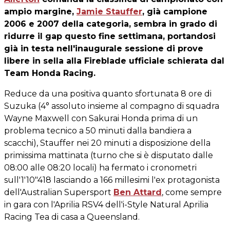
ampio margine,
Jamie Stauffer
, già campione
2006 e 2007 della categoria, sembra in grado di
ridurre il gap questo fine settimana, portandosi
già in testa nell'inaugurale sessione di prove
libere in sella alla Fireblade ufficiale schierata dal
Team Honda Racing.
Reduce da una positiva quanto sfortunata 8 ore di
Suzuka (4° assoluto insieme al compagno di squadra
Wayne Maxwell con Sakurai Honda prima di un
problema tecnico a 50 minuti dalla bandiera a
scacchi), Stauffer nei 20 minuti a disposizione della
primissima mattinata (turno che si è disputato dalle
08:00 alle 08:20 locali) ha fermato i cronometri
sull'1'10"418 lasciando a 166 millesimi l'ex protagonista
dell'Australian Supersport
Ben Attard
, come sempre
in gara con l'Aprilia RSV4 dell'i-Style Natural Aprilia
Racing Tea di casa a Queensland.