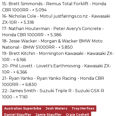
15- Brett Simmonds - Remus Total Forklift - Honda
CBR 1000RR - + 5.094
16- Nicholas Cole - Motul justfairings.co.nz - Kawasaki
ZX-10R - + 5.318
17- Nathan Houterman - Peter Avery's Concrete -
Honda CBR 1000RR - + 5.386
18- Jesse Wacker - Morgan & Wacker BMW Moto
National - BMW S1000RR - + 5.850
19- Brett Kitchin - Mornington Kawasaki - Kawasaki ZX-
10R - + 6.166
20- Phil Lovett - Lovett's Earthmoving - Kawasaki ZX-
10R - + 6.366
21- Ryan Yanko - Ryan Yanko Racing - Honda CBR
1000RR - + 6.830
22- James Smith - Suzuki Triple R - Suzuki GSX-R
1000 - + 7.161
Australian Superbike
Josh Waters
Troy Herfoss
Daniel Stauffer
Jamie Stauffer
Craig Coxhell