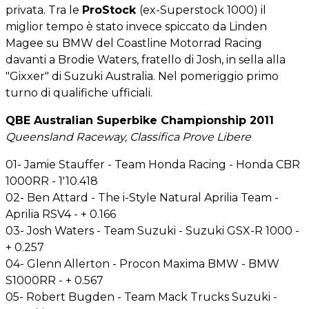
privata. Tra le
ProStock
(ex-Superstock 1000) il
miglior tempo è stato invece spiccato da Linden
Magee su BMW del Coastline Motorrad Racing
davanti a Brodie Waters, fratello di Josh, in sella alla
"Gixxer" di Suzuki Australia. Nel pomeriggio primo
turno di qualifiche ufficiali.
QBE Australian Superbike Championship 2011
Queensland Raceway, Classifica Prove Libere
01- Jamie Stauffer - Team Honda Racing - Honda CBR
1000RR - 1'10.418
02- Ben Attard - The i-Style Natural Aprilia Team -
Aprilia RSV4 - + 0.166
03- Josh Waters - Team Suzuki - Suzuki GSX-R 1000 -
+ 0.257
04- Glenn Allerton - Procon Maxima BMW - BMW
S1000RR - + 0.567
05- Robert Bugden - Team Mack Trucks Suzuki -