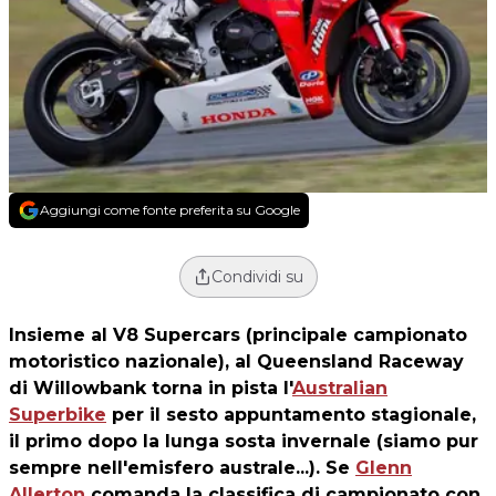
Aggiungi come fonte preferita su Google
Condividi su
Insieme al V8 Supercars (principale campionato
motoristico nazionale), al Queensland Raceway
di Willowbank torna in pista l'
Australian
Superbike
per il sesto appuntamento stagionale,
il primo dopo la lunga sosta invernale (siamo pur
sempre nell'emisfero australe...). Se
Glenn
Allerton
comanda la classifica di campionato con