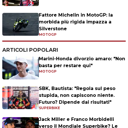
Fattore Michelin in MotoGP: la
morbida più rigida impazza a
Silverstone
MOTOGP
ARTICOLI POPOLARI
Marini-Honda divorzio amaro: "Non
basta per restare qui"
MOTOGP
SBK, Bautista: "Regola sul peso
stupida, non capiscono niente.
Futuro? Dipende dai risultati"
SUPERBIKE
Jack Miller e Franco Morbidelli
verso il Mondiale Superbike? Le