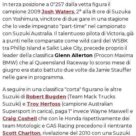
In terza posizione a 0"257 dalla vetta figura il
campione 2009
Josh Waters
, 2° alla 8 ore di Suzuka
con Yoshimura, vincitore di due gare in una stagione
che lo vede impegnato "part-time" nel campionato
con Suzuki Australia. Il talentuoso pilota di Victoria, già
a punti nelle comparsate come wild card del WSBK
tra Phillip Island e Salkt Lake City, precede proprio il
leader della classifica
Glenn Allerton
(Procon Maxima
BMW) che al Queensland Raceway lo scorso mese di
giugno era stato battuto due volte da Jamie Stauffer
nelle gare in programma.
A seguire in una classifica "corta" figurano le altre
Suzuki di
Robert Bugden
(Team Mack Trucks
Suzuki) e
Troy Herfoss
(campione Australian
Supersport in carica), paga 1" invece Wayne Maxwell e
Craig Coxhell
che con le Honda rispettivamente dei
team Motologic e GAS Racing precedono il rientrante
Scott Charlton
, rivelazione del 2010 con una Suzuki