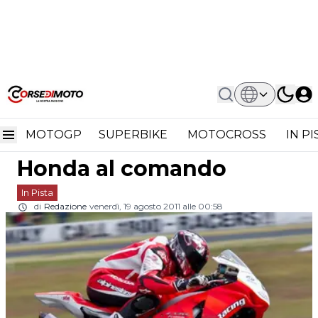
Home
In Pista
ASBK Queensland Prove Libere: Jamie
ASBK Queensland Prove
Stauffer Su Honda Al Comando
MOTOGP
SUPERBIKE
MOTOCROSS
IN P
Libere: Jamie Stauffer su
Honda al comando
In Pista
di
Redazione
venerdì, 19 agosto 2011 alle 00:58