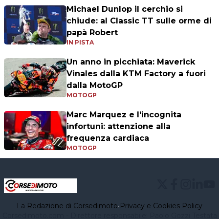
Michael Dunlop il cerchio si
chiude: al Classic TT sulle orme di
papà Robert
IN PISTA
Un anno in picchiata: Maverick
Vinales dalla KTM Factory a fuori
dalla MotoGP
MOTOGP
Marc Marquez e l'incognita
infortuni: attenzione alla
frequenza cardiaca
MOTOGP
La Redazione di Corsedimoto
•
Privacy e Cookies Policy
Corsedimoto.com - Direttore responsabile: Paolo Gozzi Testata