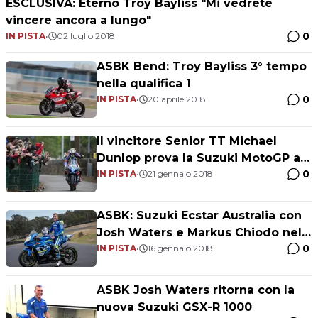
ESCLUSIVA: Eterno Troy Bayliss "Mi vedrete
vincere ancora a lungo"
0
IN PISTA
•
02 luglio 2018
ASBK Bend: Troy Bayliss 3° tempo
nella qualifica 1
0
IN PISTA
•
20 aprile 2018
Il vincitore Senior TT Michael
Dunlop prova la Suzuki MotoGP a
0
Sepang
IN PISTA
•
21 gennaio 2018
ASBK: Suzuki Ecstar Australia con
Josh Waters e Markus Chiodo nel
0
2018
IN PISTA
•
16 gennaio 2018
ASBK Josh Waters ritorna con la
nuova Suzuki GSX-R 1000