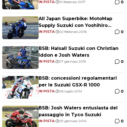
0
IN PISTA
•
10 febbraio 2017
All Japan Superbike: MotoMap
Supply Suzuki con Yoshihiro
0
Konno (e Josh Waters alla 200km
IN PISTA
•
02 febbraio 2016
Suzuka)
BSB: Halsall Suzuki con Christian
Iddon e Josh Waters
0
IN PISTA
•
07 gennaio 2015
BSB: concessioni regolamentari
per le Suzuki GSX-R 1000
0
IN PISTA
•
06 luglio 2014
BSB: Josh Waters entusiasta del
passaggio in Tyco Suzuki
0
IN PISTA
•
09 gennaio 2014