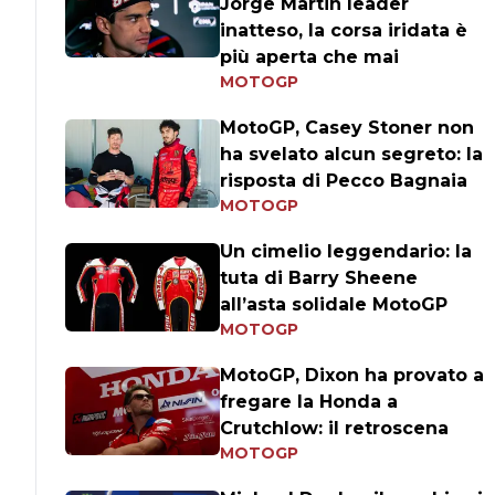
Jorge Martin leader
inatteso, la corsa iridata è
più aperta che mai
MOTOGP
MotoGP, Casey Stoner non
ha svelato alcun segreto: la
risposta di Pecco Bagnaia
MOTOGP
Un cimelio leggendario: la
tuta di Barry Sheene
all’asta solidale MotoGP
MOTOGP
MotoGP, Dixon ha provato a
fregare la Honda a
Crutchlow: il retroscena
MOTOGP