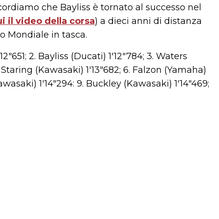
Ricordiamo che Bayliss è tornato al successo nel
i il video della corsa
) a dieci anni di distanza
olo Mondiale in tasca.
-12"651; 2. Bayliss (Ducati) 1'12"784; 3. Waters
5. Staring (Kawasaki) 1'13"682; 6. Falzon (Yamaha)
Kawasaki) 1'14"294: 9. Buckley (Kawasaki) 1'14"469;