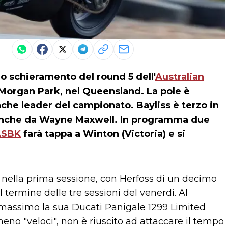
lo schieramento del round 5 dell'
Australian
l Morgan Park, nel Queensland. La pole è
nche leader del campionato. Bayliss è terzo in
to anche da Wayne Maxwell. In programma due
ASBK
farà tappa a Winton (Victoria) e si
to nella prima sessione, con Herfoss di un decimo
l termine delle tre sessioni del venerdi. Al
 massimo la sua Ducati Panigale 1299 Limited
no "veloci", non è riuscito ad attaccare il tempo