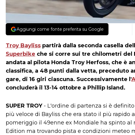
Aggiungi come fonte preferita su Google
Troy Bayliss
partirà dalla seconda casella del
Superbike
che si corre sui tre chilometri de
andata al pilota Honda Troy Herfoss, che è a
classifica, a 48 punti dalla vetta, precedu
gare, di 16 giri ciascuna. Successivamente l'
concluderà il 13-14 ottobre a Phillip Island.
SUPER TROY
- L'ordine di partenza si è defini
più veloce di Bayliss che era stato il più rapido a
pomeriggio il 49enne ex Mondiale ha spinto al
Edition ma trovando pista e condizioni meteo me