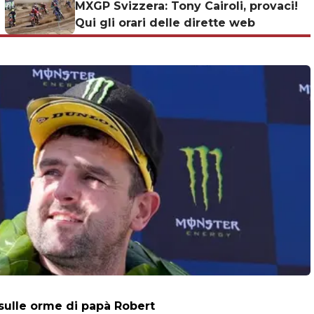
MXGP Svizzera: Tony Cairoli, provaci!
Qui gli orari delle dirette web
 sulle orme di papà Robert