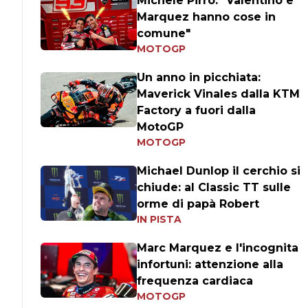
Michele Pirro: "Valentino e
Marquez hanno cose in
comune"
MOTOGP
Un anno in picchiata:
Maverick Vinales dalla KTM
Factory a fuori dalla
MotoGP
MOTOGP
Michael Dunlop il cerchio si
chiude: al Classic TT sulle
orme di papà Robert
IN PISTA
Marc Marquez e l'incognita
infortuni: attenzione alla
frequenza cardiaca
MOTOGP