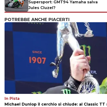
Supersport: GMT94 Yamaha salva
Jules Cluzel?
POTREBBE ANCHE PIACERTI
In Pista
Michael Dunlop il cerchio si chiude: al Classic TT