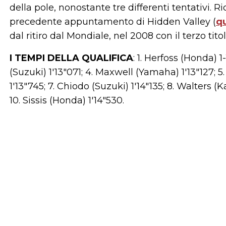
della pole, nonostante tre differenti tentativi. 
precedente appuntamento di Hidden Valley (
qu
dal ritiro dal Mondiale, nel 2008 con il terzo tit
I TEMPI DELLA QUALIFICA
: 1. Herfoss (Honda) 1
(Suzuki) 1'13"071; 4. Maxwell (Yamaha) 1'13"127; 
1'13"745; 7. Chiodo (Suzuki) 1'14"135; 8. Walters (
10. Sissis (Honda) 1'14"530.