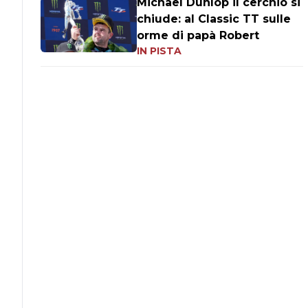
Michael Dunlop il cerchio si
chiude: al Classic TT sulle
orme di papà Robert
IN PISTA