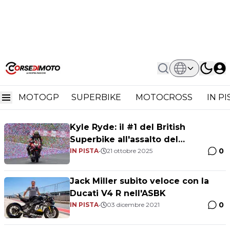
Home
ASBK
ASBK
MOTOGP
SUPERBIKE
MOTOCROSS
IN P
Kyle Ryde: il #1 del British
Superbike all'assalto del
0
campionato australiano
IN PISTA
•
21 ottobre 2025
Jack Miller subito veloce con la
Ducati V4 R nell'ASBK
0
IN PISTA
•
03 dicembre 2021