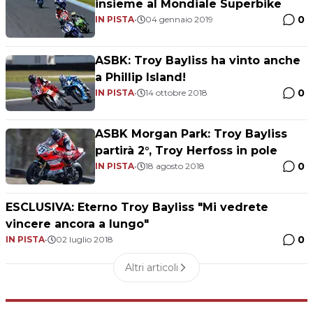
insieme al Mondiale Superbike
0
IN PISTA
•
04 gennaio 2019
ASBK: Troy Bayliss ha vinto anche
a Phillip Island!
0
IN PISTA
•
14 ottobre 2018
ASBK Morgan Park: Troy Bayliss
partirà 2°, Troy Herfoss in pole
0
IN PISTA
•
18 agosto 2018
ESCLUSIVA: Eterno Troy Bayliss "Mi vedrete
vincere ancora a lungo"
0
IN PISTA
•
02 luglio 2018
Altri articoli