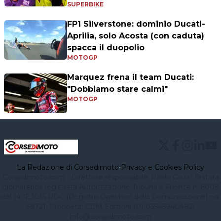
SUPERBIKE
FP1 Silverstone: dominio Ducati-
Aprilia, solo Acosta (con caduta)
spacca il duopolio
MOTOGP
Marquez frena il team Ducati:
"Dobbiamo stare calmi"
MOTOGP
La Redazione di Corsedimoto
•
Privacy e Cookies Policy
Corsedimoto.com - Direttore responsabile: Paolo Gozzi Testata
giornalistica registrata Autorizzazione Tribunale Firenze n. 6009
del 14.12.2015 ROC (Registro Operatori della Comunicazione) no.
39721. Proprietà: CDM Edizioni (PI 03545940482)
info@corsedimoto.com