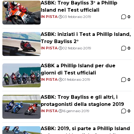
ASBK: Troy Bayliss 3° a Phillip
Island nei Test ufficiali
0
IN PISTA
•
03 febbraio 2019
ASBK: iniziati i Test a Phillip Island,
Troy Bayliss 2°
0
IN PISTA
•
02 febbraio 2019
ASBK a Phillip Island per due
giorni di Test ufficiali
0
IN PISTA
•
01 febbraio 2019
ASBK: Troy Bayliss e gli altri, i
protagonisti della stagione 2019
0
IN PISTA
•
16 gennaio 2019
ASBK: 2019, si parte a Phillip Island