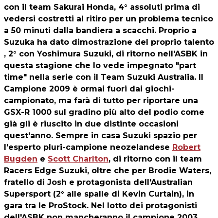
con il team Sakurai Honda, 4° assoluti prima di
vedersi costretti al ritiro per un problema tecnico
a 50 minuti dalla bandiera a scacchi. Proprio a
Suzuka ha dato dimostrazione del proprio talento
, 2° con Yoshimura Suzuki, di ritorno nell'ASBK in
questa stagione che lo vede impegnato "part
time" nella serie con il Team Suzuki Australia. Il
Campione 2009 è ormai fuori dai giochi-
campionato, ma farà di tutto per riportare una
GSX-R 1000 sul gradino più alto del podio come
già gli è riuscito in due distinte occasioni
quest'anno. Sempre in casa Suzuki spazio per
l'esperto pluri-campione neozelandese
Robert
Bugden
e
Scott Charlton
, di ritorno con il team
Racers Edge Suzuki, oltre che per Brodie Waters,
fratello di Josh e protagonista dell'Australian
Supersport (2° alle spalle di Kevin Curtain), in
gara tra le ProStock. Nel lotto dei protagonisti
dell'ASBK non mancheranno il campione 2003