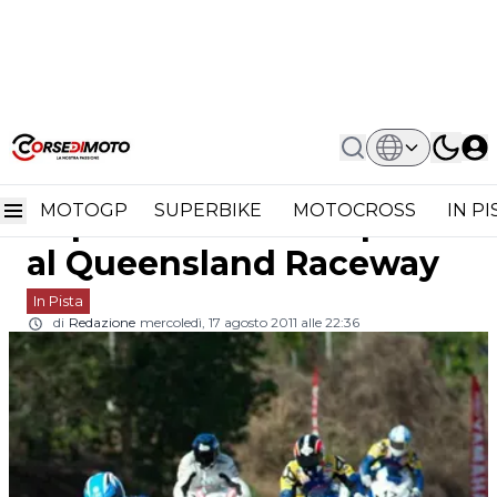
Home
In Pista
ASBK: L'Australian Superbike Torna In
ASBK: l'Australian
Pista Al Queensland Raceway
MOTOGP
SUPERBIKE
MOTOCROSS
IN P
Superbike torna in pista
al Queensland Raceway
In Pista
di
Redazione
mercoledì, 17 agosto 2011 alle 22:36