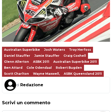
Australian Superbike
Josh Waters
Troy Herfoss
Daniel Stauffer
Jamie Stauffer
Craig Coxhell
Glenn Allerton
ASBK 2011
Australian Superbike 2011
Ben Attard
Cole Odendaal
Robert Bugden
Scott Charlton
Wayne Maxwell,
ASBK Queensland 2011
Redazione
di
Scrivi un commento