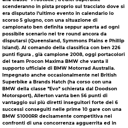
scenderanno in pista proprio sul tracciato dove si
era disputato l'ultimo evento in calendario lo
scorso 5 giugno, con una situazione di
campionato ben definita seppur aperta ad ogni
possibile scenario nei tre round ancora da
disputarsi (Queensland, Symmons Plains e Phillip
Island). Al comando della classifica con ben 226
punti figura , già campione 2008, oggi portacolori
del team Procon Maxima BMW che vanta il
supporto ufficiale di BMW Motorrad Australia.
Impegnato anche occasionalmente nel British
Superbike a Brands Hatch (ha corso con una
BMW della classe "Evo" schierata dal Doodson
Motorsport), Allerton vanta ben 56 punti di
vantaggio sui più diretti inseguitori forte dei 6
successi conseguiti nelle prime 10 gare con una
BMW S1000RR decisamente competitiva nei
confronti di una concorrenza agguerrita ed in