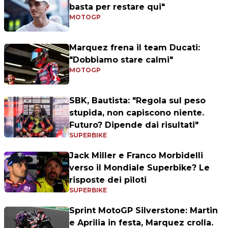
basta per restare qui"
MOTOGP
Marquez frena il team Ducati:
"Dobbiamo stare calmi"
MOTOGP
SBK, Bautista: "Regola sul peso
stupida, non capiscono niente.
Futuro? Dipende dai risultati"
SUPERBIKE
Jack Miller e Franco Morbidelli
verso il Mondiale Superbike? Le
risposte dei piloti
SUPERBIKE
Sprint MotoGP Silverstone: Martin
e Aprilia in festa, Marquez crolla.