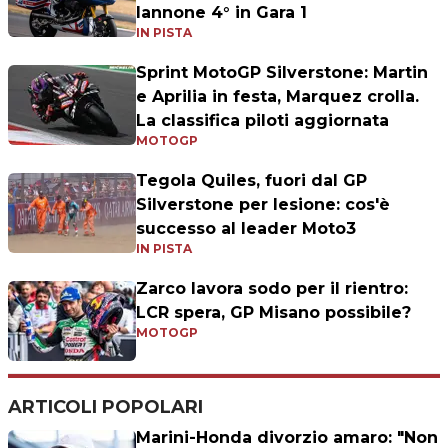
Iannone 4° in Gara 1
IN PISTA
Sprint MotoGP Silverstone: Martin
e Aprilia in festa, Marquez crolla.
La classifica piloti aggiornata
MOTOGP
Tegola Quiles, fuori dal GP
Silverstone per lesione: cos'è
successo al leader Moto3
IN PISTA
Zarco lavora sodo per il rientro:
LCR spera, GP Misano possibile?
MOTOGP
ARTICOLI POPOLARI
Marini-Honda divorzio amaro: "Non