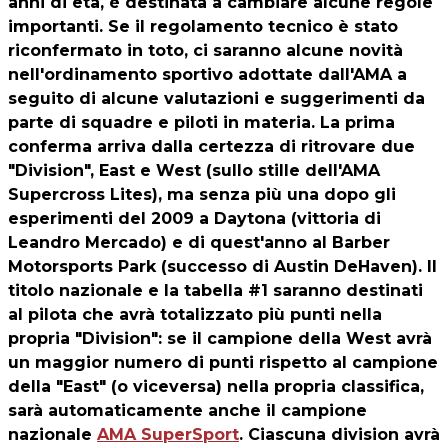
anni di eta, è destinata a cambiare alcune regole
importanti. Se il regolamento tecnico è stato
riconfermato in toto, ci saranno alcune novità
nell'ordinamento sportivo adottate dall'AMA a
seguito di alcune valutazioni e suggerimenti da
parte di squadre e piloti in materia. La prima
conferma arriva dalla certezza di ritrovare due
"Division", East e West (sullo stille dell'AMA
Supercross Lites), ma senza più una dopo gli
esperimenti del 2009 a Daytona (vittoria di
Leandro Mercado) e di quest'anno al Barber
Motorsports Park (successo di Austin DeHaven). Il
titolo nazionale e la tabella #1 saranno destinati
al pilota che avrà totalizzato più punti nella
propria "Division": se il campione della West avrà
un maggior numero di punti rispetto al campione
della "East" (o viceversa) nella propria classifica,
sarà automaticamente anche il campione
nazionale
AMA SuperSport
. Ciascuna division avrà