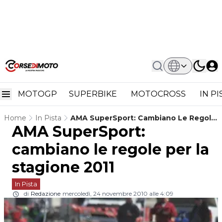
MOTOGP
SUPERBIKE
MOTOCROSS
IN P
Home
In Pista
AMA SuperSport: Cambiano Le Regole
AMA SuperSport:
Per La Stagione 2011
cambiano le regole per la
stagione 2011
In Pista
di
Redazione
mercoledì, 24 novembre 2010 alle 4:09