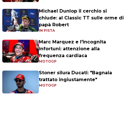
Michael Dunlop il cerchio si
chiude: al Classic TT sulle orme di
papà Robert
IN PISTA
Marc Marquez e l'incognita
infortuni: attenzione alla
frequenza cardiaca
MOTOGP
Stoner silura Ducati: "Bagnaia
trattato ingiustamente"
MOTOGP