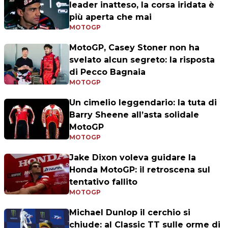
leader inatteso, la corsa iridata è
più aperta che mai
MOTOGP
MotoGP, Casey Stoner non ha
svelato alcun segreto: la risposta
di Pecco Bagnaia
MOTOGP
Un cimelio leggendario: la tuta di
Barry Sheene all’asta solidale
MotoGP
MOTOGP
Jake Dixon voleva guidare la
Honda MotoGP: il retroscena sul
tentativo fallito
MOTOGP
Michael Dunlop il cerchio si
chiude: al Classic TT sulle orme di