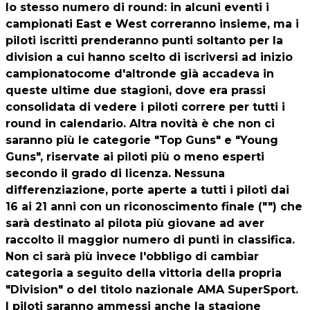
lo stesso numero di round: in alcuni eventi i
campionati East e West correranno insieme, ma i
piloti iscritti prenderanno punti soltanto per la
division a cui hanno scelto di iscriversi ad inizio
campionatocome d'altronde già accadeva in
queste ultime due stagioni, dove era prassi
consolidata di vedere i piloti correre per tutti i
round in calendario. Altra novità è che non ci
saranno più le categorie "Top Guns" e "Young
Guns", riservate ai piloti più o meno esperti
secondo il grado di licenza. Nessuna
differenziazione, porte aperte a tutti i piloti dai
16 ai 21 anni con un riconoscimento finale ("") che
sarà destinato al pilota più giovane ad aver
raccolto il maggior numero di punti in classifica.
Non ci sarà più invece l'obbligo di cambiar
categoria a seguito della vittoria della propria
"Division" o del titolo nazionale AMA SuperSport.
I piloti saranno ammessi anche la stagione