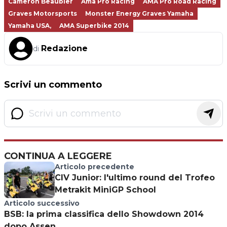
Cameron Beaubier
Ama Pro Racing
AMA Pro Road Racing
Graves Motorsports
Monster Energy Graves Yamaha
Yamaha USA,
AMA Superbike 2014
Redazione
di
Scrivi un commento
CONTINUA A LEGGERE
Articolo precedente
CIV Junior: l'ultimo round del Trofeo
Metrakit MiniGP School
Articolo successivo
BSB: la prima classifica dello Showdown 2014
dopo Assen