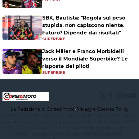
SBK, Bautista: "Regola sul peso
stupida, non capiscono niente.
Futuro? Dipende dai risultati"
SUPERBIKE
Jack Miller e Franco Morbidelli
verso il Mondiale Superbike? Le
risposte dei piloti
SUPERBIKE
La Redazione di Corsedimoto
•
Privacy e Cookies Policy
Corsedimoto.com - Direttore responsabile: Paolo Gozzi Testata
giornalistica registrata Autorizzazione Tribunale Firenze n. 6009
del 14.12.2015 ROC (Registro Operatori della Comunicazione) no.
39721. Proprietà: CDM Edizioni (PI 03545940482)