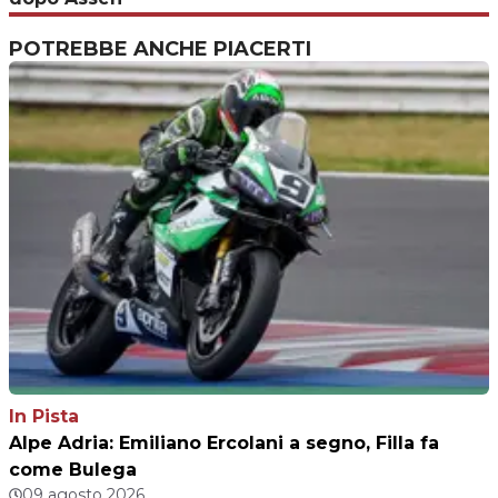
POTREBBE ANCHE PIACERTI
In Pista
Alpe Adria: Emiliano Ercolani a segno, Filla fa
come Bulega
09 agosto 2026