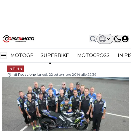
Home
In Pista
AMA Superbike: Stagione Trionfale
AMA Superbike: stagione
Per La Yamaha
MOTOGP
SUPERBIKE
MOTOCROSS
IN P
trionfale per la Yamaha
In Pista
di
Redazione
lunedì, 22 settembre 2014 alle 22:39