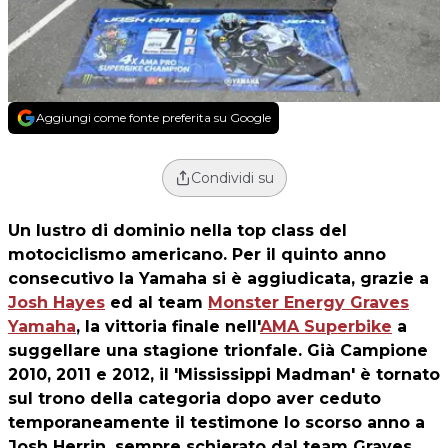
Aggiungi come fonte preferita su Google
Condividi su
Un lustro di dominio nella top class del
motociclismo americano. Per il quinto anno
consecutivo la
Yamaha
si è aggiudicata, grazie a
Josh Hayes
ed al team
Monster Energy Graves
Yamaha
, la vittoria finale nell'
AMA Superbike
a
suggellare una stagione trionfale. Già Campione
2010, 2011 e 2012, il 'Mississippi Madman' è tornato
sul trono della categoria dopo aver ceduto
temporaneamente il testimone lo scorso anno a
Josh Herrin, sempre schierato dal team Graves