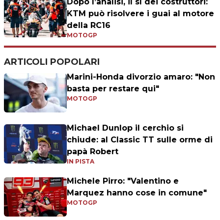
Dopo l’analisi, il sì dei costruttori:
KTM può risolvere i guai al motore
della RC16
MOTOGP
ARTICOLI POPOLARI
Marini-Honda divorzio amaro: "Non
basta per restare qui"
MOTOGP
Michael Dunlop il cerchio si
chiude: al Classic TT sulle orme di
papà Robert
IN PISTA
Michele Pirro: "Valentino e
Marquez hanno cose in comune"
MOTOGP