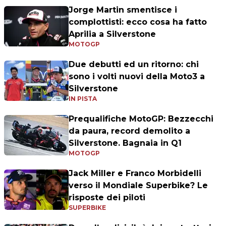
Jorge Martin smentisce i
complottisti: ecco cosa ha fatto
Aprilia a Silverstone
MOTOGP
Due debutti ed un ritorno: chi
sono i volti nuovi della Moto3 a
Silverstone
IN PISTA
Prequalifiche MotoGP: Bezzecchi
da paura, record demolito a
Silverstone. Bagnaia in Q1
MOTOGP
Jack Miller e Franco Morbidelli
verso il Mondiale Superbike? Le
risposte dei piloti
SUPERBIKE