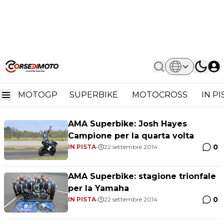
Home
AMA Superbike 2014
AMA Superbike 2014
MOTOGP
SUPERBIKE
MOTOCROSS
IN P
AMA Superbike: Josh Hayes
Campione per la quarta volta
0
IN PISTA
•
22 settembre 2014
AMA Superbike: stagione trionfale
per la Yamaha
0
IN PISTA
•
22 settembre 2014