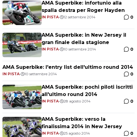
AMA Superbike: infortunio alla
spalla destra per Roger Hayden
0
IN PISTA
•
12 settembre 2014
AMA Superbike: in New Jersey il
gran finale della stagione
0
IN PISTA
•
10 settembre 2014
AMA Superbike: l'entry list dell'ultimo round 2014
0
IN PISTA
•
10 settembre 2014
AMA Superbike: pochi piloti iscritti
all'ultimo round 2014
0
IN PISTA
•
28 agosto 2014
AMA Superbike: verso la
finalissima 2014 in New Jersey
0
IN PISTA
•
25 agosto 2014