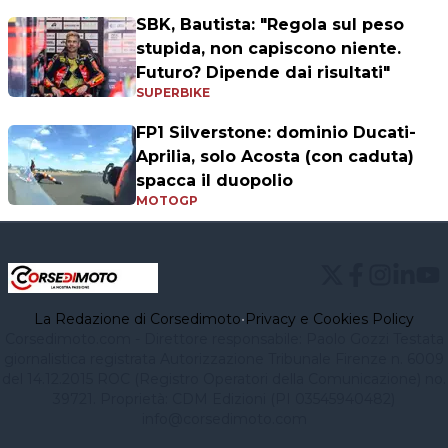
SBK, Bautista: "Regola sul peso
stupida, non capiscono niente.
Futuro? Dipende dai risultati"
SUPERBIKE
FP1 Silverstone: dominio Ducati-
Aprilia, solo Acosta (con caduta)
spacca il duopolio
MOTOGP
La Redazione di Corsedimoto
•
Privacy e Cookies Policy
Corsedimoto.com - Direttore responsabile: Paolo Gozzi Testata
giornalistica registrata Autorizzazione Tribunale Firenze n. 6009
del 14.12.2015 ROC (Registro Operatori della Comunicazione) no.
39721. Proprietà: CDM Edizioni (PI 03545940482)
info@corsedimoto.com