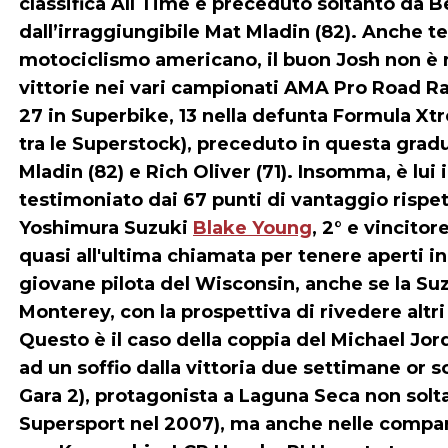
classifica All Time e preceduto soltanto da B
dall’irraggiungibile Mat Mladin (82). Anche te
motociclismo americano, il buon Josh non è 
vittorie nei vari campionati AMA Pro Road Ra
27 in Superbike, 13 nella defunta Formula Xtr
tra le Superstock), preceduto in questa grad
Mladin (82) e Rich Oliver (71). Insomma, è lui
testimoniato dai 67 punti di vantaggio rispett
Yoshimura Suzuki
Blake Young
, 2° e vincito
quasi all'ultima chiamata per tenere aperti in
giovane pilota del Wisconsin, anche se la S
Monterey, con la prospettiva di rivedere altri 
Questo è il caso della coppia del Michael J
ad un soffio dalla vittoria due settimane or 
Gara 2), protagonista a Laguna Seca non solt
Supersport nel 2007), ma anche nelle compars