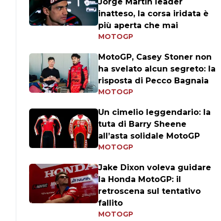
Jorge Martin leader
inatteso, la corsa iridata è
più aperta che mai
MOTOGP
MotoGP, Casey Stoner non
ha svelato alcun segreto: la
risposta di Pecco Bagnaia
MOTOGP
Un cimelio leggendario: la
tuta di Barry Sheene
all’asta solidale MotoGP
MOTOGP
Jake Dixon voleva guidare
la Honda MotoGP: il
retroscena sul tentativo
fallito
MOTOGP