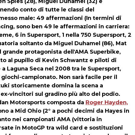
en Spies (28), Miguel Duhamel (32) e
nendo conto di tutte le classi del
messo male: 49 affermazioni (In termini di
cing, sono ben 49 le affermazioni in carriera:
eme, 6 in Supersport, 1 nella 750 Supersport, 2
uatoria soltanto da Miguel Duhamel (86), Mat
 il grande protagonista dell'AMA Superbike,
o al pupillo di Kevin Schwantz e piloti di
re a Laguna Seca nel 2008 tra le Supersport,
 giochi-campionato. Non sarà facile per il
uzuki storicamente domina la scena a
ex-vincitori sul gradino più alto del podio.
ordan Motorsports composta da
Roger Hayden,
sono a Mid Ohio (2° a pochi decimi da Hayes in
anto nei campionati AMA (vittoria in
ate in MotoGP tra wild card e sostituzioni