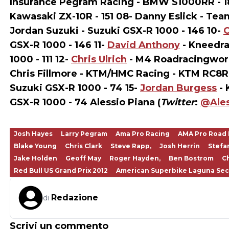
Insurance Pegram Racing - BMW S1000RR - 18
Kawasaki ZX-10R - 151 08- Danny Eslick - Tea
Jordan Suzuki - Suzuki GSX-R 1000 - 146 10-
C
GSX-R 1000 - 146 11-
David Anthony
- Kneedra
1000 - 111 12-
Chris Ulrich
- M4 Roadracingworld
Chris Fillmore - KTM/HMC Racing - KTM RC8R 
Suzuki GSX-R 1000 - 74 15-
Jordan Burgess
- 
GSX-R 1000 - 74
Alessio Piana
(
Twitter
:
@Ales
Josh Hayes
Larry Pegram
Ama Pro Racing
AMA Pro Road 
Blake Young
Chris Clark
Steve Rapp,
Josh Herrin
Stefa
Jake Holden
Geoff May
Roger Hayden,
Ben Bostrom
Ch
Red Bull US Grand Prix 2012
American Superbike Laguna Sec
Redazione
di
Scrivi un commento