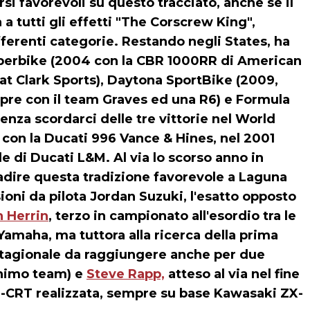
i favorevoli su questo tracciato, anche se il
 a tutti gli effetti "The Corscrew King",
ferenti categorie. Restando negli States, ha
uperbike (2004 con la CBR 1000RR di American
at Clark Sports), Daytona SportBike (2009,
re con il team Graves ed una R6) e Formula
nza scordarci delle tre vittorie nel World
 con la Ducati 996 Vance & Hines, nel 2001
le di Ducati L&M. Al via lo scorso anno in
dire questa tradizione favorevole a Laguna
oni da pilota Jordan Suzuki, l'esatto opposto
h Herrin
, terzo in campionato all'esordio tra le
amaha, ma tuttora alla ricerca della prima
stagionale da raggiungere anche per due
nimo team) e
Steve Rapp,
atteso al via nel fine
-CRT realizzata, sempre su base Kawasaki ZX-