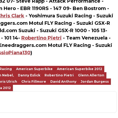
2 07- Steve Rapp - Attack Performance -
m Hero - EBR 1190RS - 147 09- Ben Bostrom -
hris Clark
- Yoshimura Suzuki Racing - Suzuki
ggers.com Motul FLY Racing - Suzuki GSX-R
.com Suzuki - Suzuki GSX-R 1000 - 105 13-
- 101 14-
Robertino Pietri
- Team Venezuela -
Kneedraggers.com Motul FLY Racing - Suzuki
sioPiana130
)
Racing
American Superbike
American Superbike 2012
n Nebel,
Danny Eslick
Robertino Pietri
Glenn Allerton
ris Ulrich
Chris Fillmore
David Anthony
Jordan Burgess
a 2012