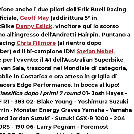
one anche i due piloti dell'Erik Buell Racing
iciale,
Geoff May
(addirittura 5° in
rtBike
Danny Eslick
, vincitore qui lo scorso
o all'ingresso dell'Andretti Hairpin. Puntano a
Racing
Chris Fillmore
(al rientro dopo
arber) ed il bi-campione IDM
Stefan Nebel,
er l'evento: il #1 dell'Australian Superbike
Ivan Sala
, trascorsi nel Mondiale di categoria,
bile in Costarica e ora atteso in griglia di
acers Edge Performance. In bocca al lupo!
lassifica dopo i primi 7 round
01- Josh Hayes -
R1 - 383 02- Blake Young - Yoshimura Suzuki
errin - Monster Energy Graves Yamaha - Yamaha
ard Jordan Suzuki - Suzuki GSX-R 1000 - 204
0RS - 190 06- Larry Pegram - Foremost