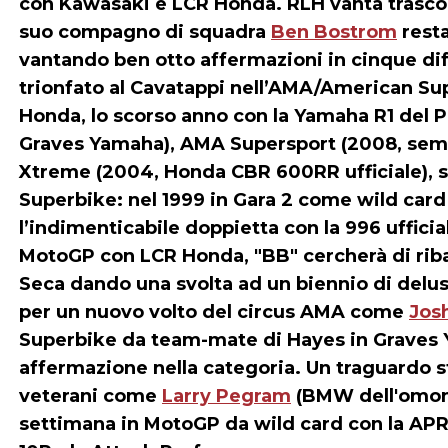
con Kawasaki e LCR Honda. RLH vanta trascors
suo compagno di squadra
Ben Bostrom
resta
vantando ben otto affermazioni in cinque dif
trionfato al Cavatappi nell’AMA/American S
Honda, lo scorso anno con la Yamaha R1 del P
Graves Yamaha), AMA Supersport (2008, semp
Xtreme (2004, Honda CBR 600RR ufficiale), se
Superbike: nel 1999 in Gara 2 come wild card
l’indimenticabile doppietta con la 996 ufficia
MotoGP con LCR Honda, "BB" cercherà di riba
Seca dando una svolta ad un biennio di delusi
per un nuovo volto del circus AMA come
Jos
Superbike da team-mate di Hayes in Graves Y
affermazione nella categoria. Un traguardo 
veterani come
Larry Pegram
(BMW dell'omo
settimana in MotoGP da wild card con la APR