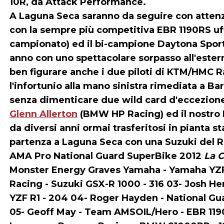
10R, da Attack Performance.
A Laguna Seca saranno da seguire con attenzi
con la sempre più competitiva EBR 1190RS uff
campionato) ed il bi-campione Daytona Spo
anno con uno spettacolare sorpasso all'estern
ben figurare anche i due piloti di KTM/HMC 
l'infortunio alla mano sinistra rimediata a B
senza dimenticare due wild card d'eccezione p
Glenn Allerton
(BMW HP Racing) ed il nostro
da diversi anni ormai trasferitosi in pianta sta
partenza a Laguna Seca con una Suzuki del R
AMA Pro National Guard SuperBike 2012
La C
Monster Energy Graves Yamaha - Yamaha YZF 
Racing - Suzuki GSX-R 1000 - 316 03- Josh H
YZF R1 - 204 04- Roger Hayden - National Gu
05- Geoff May - Team AMSOIL/Hero - EBR 119