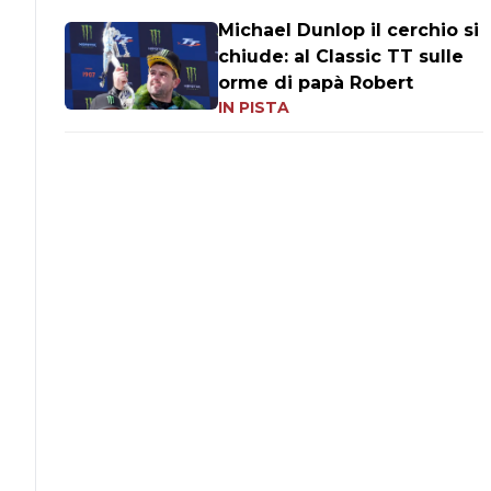
Michael Dunlop il cerchio si
chiude: al Classic TT sulle
orme di papà Robert
IN PISTA