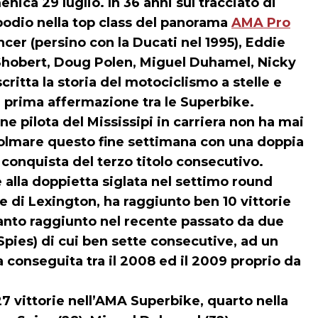
ica 29 luglio. In 36 anni sul tracciato di
 podio nella top class del panorama
AMA Pro
ncer (persino con la Ducati nel 1995), Eddie
hobert, Doug Polen, Miguel Duhamel, Nicky
ritta la storia del motociclismo a stelle e
a prima affermazione tra le Superbike.
e pilota del Mississipi in carriera non ha mai
 colmare questo fine settimana con una doppia
conquista del terzo titolo consecutivo.
e alla doppietta siglata nel settimo round
e di Lexington, ha raggiunto ben 10 vittorie
anto raggiunto nel recente passato da due
Spies) di cui ben sette consecutive, ad un
la conseguita tra il 2008 ed il 2009 proprio da
 vittorie nell’AMA Superbike, quarto nella