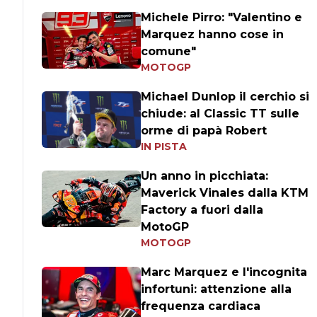
Michele Pirro: "Valentino e
Marquez hanno cose in
comune"
MOTOGP
Michael Dunlop il cerchio si
chiude: al Classic TT sulle
orme di papà Robert
IN PISTA
Un anno in picchiata:
Maverick Vinales dalla KTM
Factory a fuori dalla
MotoGP
MOTOGP
Marc Marquez e l'incognita
infortuni: attenzione alla
frequenza cardiaca