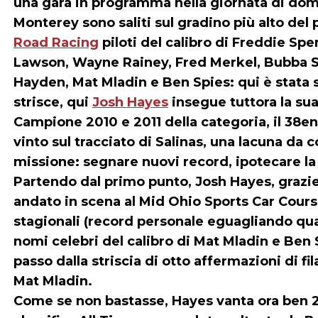
una gara in programma nella giornata di domen
Monterey sono saliti sul gradino più alto del
Road Racing
piloti del calibro di Freddie Spe
Lawson, Wayne Rainey, Fred Merkel, Bubba S
Hayden, Mat Mladin e Ben Spies: qui è stata sc
strisce, qui
Josh Hayes
insegue tuttora la su
Campione 2010 e 2011 della categoria, il 38enn
vinto sul tracciato di Salinas, una lacuna da
missione: segnare nuovi record, ipotecare la 
Partendo dal primo punto,
Josh Hayes
, grazi
andato in scena al Mid Ohio Sports Car Cours
stagionali (record personale eguagliando qu
nomi celebri del calibro di Mat Mladin e Ben 
passo dalla striscia di otto affermazioni di fi
Mat Mladin.
Come se non bastasse, Hayes vanta ora ben 27