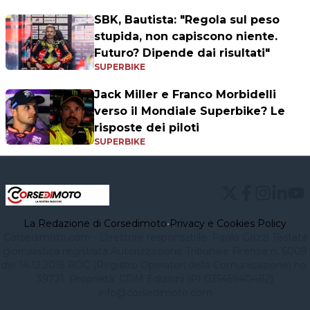
SBK, Bautista: "Regola sul peso
stupida, non capiscono niente.
Futuro? Dipende dai risultati"
SUPERBIKE
Jack Miller e Franco Morbidelli
verso il Mondiale Superbike? Le
risposte dei piloti
SUPERBIKE
La Redazione di Corsedimoto
•
Privacy e Cookies Policy
Corsedimoto.com - Direttore responsabile: Paolo Gozzi Testata
giornalistica registrata Autorizzazione Tribunale Firenze n. 6009
del 14.12.2015 ROC (Registro Operatori della Comunicazione) no.
39721. Proprietà: CDM Edizioni (PI 03545940482)
info@corsedimoto.com