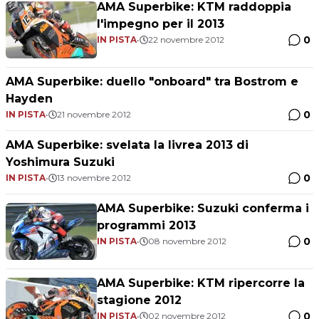
AMA Superbike: KTM raddoppia
l'impegno per il 2013
0
IN PISTA
•
22 novembre 2012
AMA Superbike: duello "onboard" tra Bostrom e
Hayden
0
IN PISTA
•
21 novembre 2012
AMA Superbike: svelata la livrea 2013 di
Yoshimura Suzuki
0
IN PISTA
•
13 novembre 2012
AMA Superbike: Suzuki conferma i
programmi 2013
0
IN PISTA
•
08 novembre 2012
AMA Superbike: KTM ripercorre la
stagione 2012
0
IN PISTA
•
02 novembre 2012