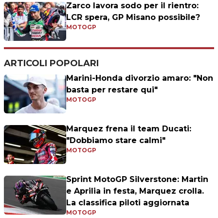
Zarco lavora sodo per il rientro:
LCR spera, GP Misano possibile?
MOTOGP
ARTICOLI POPOLARI
Marini-Honda divorzio amaro: "Non
basta per restare qui"
MOTOGP
Marquez frena il team Ducati:
"Dobbiamo stare calmi"
MOTOGP
Sprint MotoGP Silverstone: Martin
e Aprilia in festa, Marquez crolla.
La classifica piloti aggiornata
MOTOGP