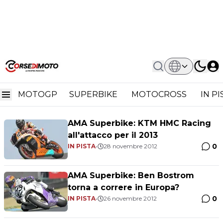
Home
American Superbike 2012
American Superbike 2012
MOTOGP
SUPERBIKE
MOTOCROSS
IN P
AMA Superbike: KTM HMC Racing
all'attacco per il 2013
0
IN PISTA
•
28 novembre 2012
AMA Superbike: Ben Bostrom
torna a correre in Europa?
0
IN PISTA
•
26 novembre 2012